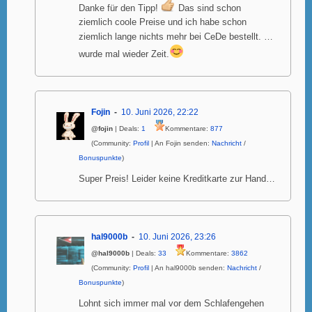
Danke für den Tipp!
Das sind schon
ziemlich coole Preise und ich habe schon
ziemlich lange nichts mehr bei CeDe bestellt. …
wurde mal wieder Zeit.
Fojin
10. Juni 2026, 22:22
@fojin
| Deals:
1
Kommentare:
877
(Community:
Profil
| An Fojin senden:
Nachricht
/
Bonuspunkte
)
Super Preis! Leider keine Kreditkarte zur Hand…
hal9000b
10. Juni 2026, 23:26
@hal9000b
| Deals:
33
Kommentare:
3862
(Community:
Profil
| An hal9000b senden:
Nachricht
/
Bonuspunkte
)
Lohnt sich immer mal vor dem Schlafengehen