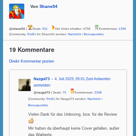
Von
Shane54
@shane54
|
Deals:
531
Hot Votes erhalten: 4756
Kommentare:
1356
(Community:
Profil
| An Shane54 senden:
Nachricht
/
Bonuspunkte
)
19 Kommentare
Direkt Kommentar posten
Nazgul73
4. Juli 2025, 05:01
Zum Antworten
anmelden
@nazgul73
| Deals:
75
Kommentare:
2338
(Community:
Profil
| An Nazgul73 senden:
Nachricht
/
Bonuspunkte
)
Vielen Dank für das Unboxing, bzw. für die Review
Mir hatten da überhaupt keine Cover gefallen, außer
das Wattierte.