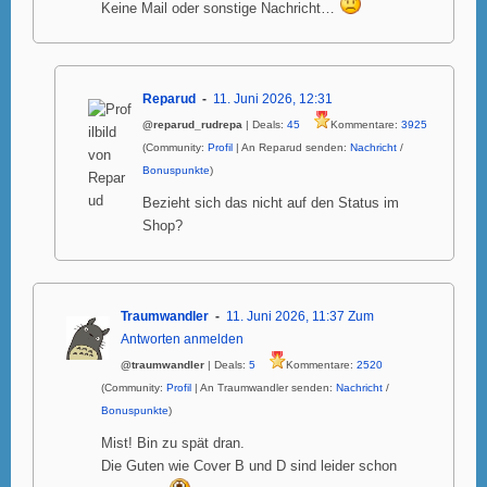
Keine Mail oder sonstige Nachricht…
Reparud
11. Juni 2026, 12:31
@reparud_rudrepa
| Deals:
45
Kommentare:
3925
(Community:
Profil
| An Reparud senden:
Nachricht
/
Bonuspunkte
)
Bezieht sich das nicht auf den Status im
Shop?
Traumwandler
11. Juni 2026, 11:37
Zum
Antworten anmelden
@traumwandler
| Deals:
5
Kommentare:
2520
(Community:
Profil
| An Traumwandler senden:
Nachricht
/
Bonuspunkte
)
Mist! Bin zu spät dran.
Die Guten wie Cover B und D sind leider schon