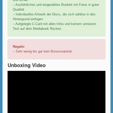
und scharf
– Ausführliches und eingenähtes Booklet mit Fotos in guter
Qualität
– Individuelles Artwork der Discs, die sich nahtlos in den
Hintergrund einfügen
– Aufgelegte C-Card mit allen Infos und keinem unnützen
Text auf dem Mediabook Rücken
Negativ
– Sehr wenig bis gar kein Bonusmaterial
Unboxing Video