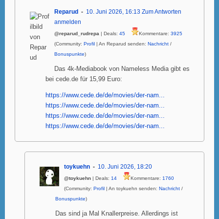
Reparud
10. Juni 2026, 16:13
Zum Antworten
anmelden
@reparud_rudrepa
| Deals:
45
Kommentare:
3925
(Community:
Profil
| An Reparud senden:
Nachricht
/
Bonuspunkte
)
Das 4k-Mediabook von Nameless Media gibt es
bei cede.de für 15,99 Euro:
https://www.cede.de/de/movies/der-nam...
https://www.cede.de/de/movies/der-nam...
https://www.cede.de/de/movies/der-nam...
https://www.cede.de/de/movies/der-nam...
toykuehn
10. Juni 2026, 18:20
@toykuehn
| Deals:
14
Kommentare:
1760
(Community:
Profil
| An toykuehn senden:
Nachricht
/
Bonuspunkte
)
Das sind ja Mal Knallerpreise. Allerdings ist