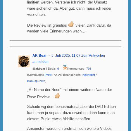
limitiert werden. Verstehe ich nicht, der Umsatz
wäre sicherlich da. Aber gut, dann muss ich leider
verzichten.
Die Review ist grandios
vielen Dank dafür, da
werden viele Erinnerungen wach….
AK Bear
5. Juli 2025, 11:07
Zum Antworten
anmelden
@akbear
| Deals:
6
Kommentare:
703
(Community:
Profil
| An AK Bear senden:
Nachricht
/
Bonuspunkte
)
„Mr Name der Rose“ mit einem weiteren Name der
Rose Review…
Schade wg dem bonusmaterial,aber die DVD Edition
kann man ja separat dazu erwerben,dann kann man
diesem Punkt etwas Abhilfe schaffen.
Ansonsten werde ich erstmal noch weitere Videos