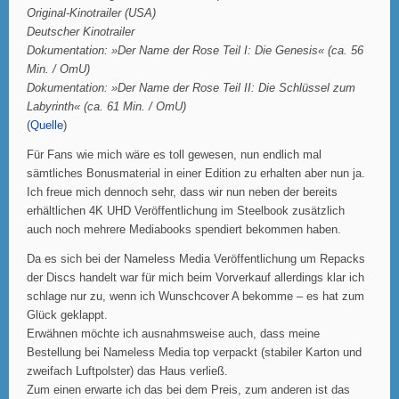
Original-Kinotrailer (USA)
Deutscher Kinotrailer
Dokumentation: »Der Name der Rose Teil I: Die Genesis« (ca. 56
Min. / OmU)
Dokumentation: »Der Name der Rose Teil II: Die Schlüssel zum
Labyrinth« (ca. 61 Min. / OmU)
(
Quelle
)
Für Fans wie mich wäre es toll gewesen, nun endlich mal
sämtliches Bonusmaterial in einer Edition zu erhalten aber nun ja.
Ich freue mich dennoch sehr, dass wir nun neben der bereits
erhältlichen 4K UHD Veröffentlichung im Steelbook zusätzlich
auch noch mehrere Mediabooks spendiert bekommen haben.
Da es sich bei der Nameless Media Veröffentlichung um Repacks
der Discs handelt war für mich beim Vorverkauf allerdings klar ich
schlage nur zu, wenn ich Wunschcover A bekomme – es hat zum
Glück geklappt.
Erwähnen möchte ich ausnahmsweise auch, dass meine
Bestellung bei Nameless Media top verpackt (stabiler Karton und
zweifach Luftpolster) das Haus verließ.
Zum einen erwarte ich das bei dem Preis, zum anderen ist das