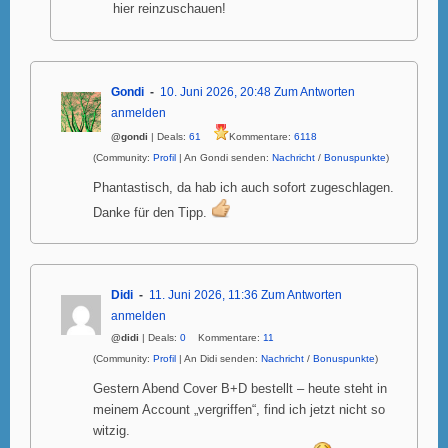
hier reinzuschauen!
Gondi
10. Juni 2026, 20:48
Zum Antworten
anmelden
@gondi
| Deals:
61
Kommentare:
6118
(Community:
Profil
| An Gondi senden:
Nachricht
/
Bonuspunkte
)
Phantastisch, da hab ich auch sofort zugeschlagen.
Danke für den Tipp.
Didi
11. Juni 2026, 11:36
Zum Antworten
anmelden
@didi
| Deals:
0
Kommentare:
11
(Community:
Profil
| An Didi senden:
Nachricht
/
Bonuspunkte
)
Gestern Abend Cover B+D bestellt – heute steht in
meinem Account „vergriffen“, find ich jetzt nicht so
witzig.