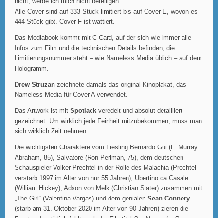
nicht, werde ich mich nicht beteiligen.
Alle Cover sind auf 333 Stück limitiert bis auf Cover E, wovon es
444 Stück gibt. Cover F ist wattiert.
Das Mediabook kommt mit C-Card, auf der sich wie immer alle
Infos zum Film und die technischen Details befinden, die
Limitierungsnummer steht – wie Nameless Media üblich – auf dem
Hologramm.
Drew Struzan
zeichnete damals das original Kinoplakat, das
Nameless Media für Cover A verwendet.
Das Artwork ist mit
Spotlack
veredelt und absolut detailliert
gezeichnet. Um wirklich jede Feinheit mitzubekommen, muss man
sich wirklich Zeit nehmen.
Die wichtigsten Charaktere vom Fiesling Bernardo Gui (F. Murray
Abraham, 85), Salvatore (Ron Perlman, 75), dem deutschen
Schauspieler Volker Prechtel in der Rolle des Malachia (Prechtel
verstarb 1997 im Alter von nur 55 Jahren), Ubertino da Casale
(William Hickey), Adson von Melk (Christian Slater) zusammen mit
„The Girl“ (Valentina Vargas) und dem genialen
Sean Connery
(starb am 31. Oktober 2020 im Alter von 90 Jahren) zieren die