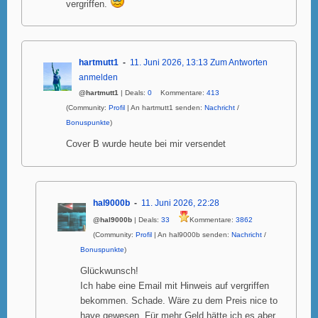
vergriffen.
hartmutt1
11. Juni 2026, 13:13
Zum Antworten
anmelden
@hartmutt1
| Deals:
0
Kommentare:
413
(Community:
Profil
| An hartmutt1 senden:
Nachricht
/
Bonuspunkte
)
Cover B wurde heute bei mir versendet
hal9000b
11. Juni 2026, 22:28
@hal9000b
| Deals:
33
Kommentare:
3862
(Community:
Profil
| An hal9000b senden:
Nachricht
/
Bonuspunkte
)
Glückwunsch!
Ich habe eine Email mit Hinweis auf vergriffen
bekommen. Schade. Wäre zu dem Preis nice to
have gewesen. Für mehr Geld hätte ich es aber