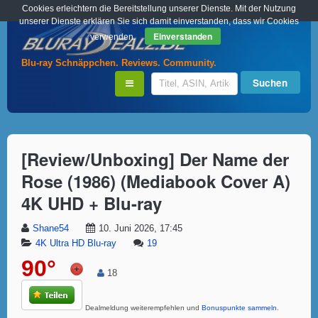
Cookies erleichtern die Bereitstellung unserer Dienste. Mit der Nutzung
unserer Dienste erklären Sie sich damit einverstanden, dass wir Cookies
Einverstanden
verwenden.
Blu-ray Schnäppchen. Reviews. Community.
[Review/Unboxing] Der Name der
Rose (1986) (Mediabook Cover A)
4K UHD + Blu-ray
Shane54
10. Juni 2026, 17:45
4K Ultra HD Blu-ray
19
90°
18
Dealmeldung weiterempfehlen und
Bonuspunkte sammeln
.