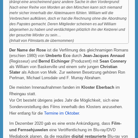
drängt eine anscheinend ganz andere Sache in den Vordergrund:
Nach einer Reihe von Morden an den Mönchen kann sich niemand
mehr sicher innerhalb der Abteimauern fühlen. William will die
Verbrechen aufklären, doch er hat die Rechnung ohne die Abordnung
des Papstes gemacht. Deren Mitglieder scheinen es auf William
abgesehen zu haben und verdächtigen plötzlich ihn der Ketzerei und
der gesuchte Mörder zu sein…
(Inhalt von Filmstarts.de übernommen)
Der Name der Rose
ist die Verfilmung des gleichnamigen Romans
(erschien 1980) von
Umberto Eco
durch
Jean-Jacques Annaud
(Regisseur) und
Bernd Eichinger
(Produzent) mit
Sean Connery
als William von Baskerville und einem sehr jungen
Christian
Slater
als Adson von Melk. Zur weiteren Besetzung gehören Ron
Perlman, Michael Lonsdale und F. Murray Abraham.
Die meisten Innenaufnahmen fanden im
Kloster Eberbach
im
Rheingau statt.
Vor Ort besteht übrigens jedes Jahr die Möglichkeit, sich eine
Sondervorstellung des Films innerhalb des Klosters anzusehen.
Hier entlang für die
Termine im Oktober
.
Im Dezember 2020 gab es eine erste Ankündigung, dass
Film-
und Fernsehjuwelen
eine Veröffentlichung im Blu-ray/DVD
Mediabook planen, da die reguläre
digital restaurierte
Blu-ray von