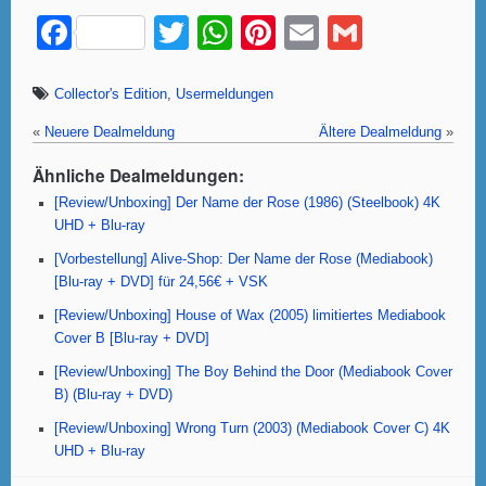
F
T
W
Pi
E
G
a
wi
h
nt
m
m
c
tt
at
er
ail
ail
Collector's Edition
,
Usermeldungen
e
er
s
e
«
Neuere Dealmeldung
Ältere Dealmeldung
»
b
A
st
Ähnliche Dealmeldungen:
o
p
[Review/Unboxing] Der Name der Rose (1986) (Steelbook) 4K
UHD + Blu-ray
o
p
[Vorbestellung] Alive-Shop: Der Name der Rose (Mediabook)
k
[Blu-ray + DVD] für 24,56€ + VSK
[Review/Unboxing] House of Wax (2005) limitiertes Mediabook
Cover B [Blu-ray + DVD]
[Review/Unboxing] The Boy Behind the Door (Mediabook Cover
B) (Blu-ray + DVD)
[Review/Unboxing] Wrong Turn (2003) (Mediabook Cover C) 4K
UHD + Blu-ray