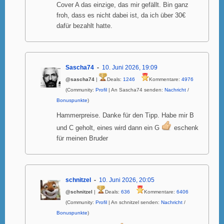
Cover A das einzige, das mir gefällt. Bin ganz
froh, dass es nicht dabei ist, da ich über 30€
dafür bezahlt hatte.
Sascha74
10. Juni 2026, 19:09
@sascha74
|
Deals:
1246
Kommentare:
4976
(Community:
Profil
| An Sascha74 senden:
Nachricht
/
Bonuspunkte
)
Hammerpreise. Danke für den Tipp. Habe mir B
und C geholt, eines wird dann ein G
eschenk
für meinen Bruder
schnitzel
10. Juni 2026, 20:05
@schnitzel
|
Deals:
636
Kommentare:
6406
(Community:
Profil
| An schnitzel senden:
Nachricht
/
Bonuspunkte
)