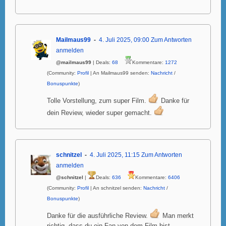
Mailmaus99
4. Juli 2025, 09:00
Zum Antworten
anmelden
@mailmaus99
| Deals:
68
Kommentare:
1272
(Community:
Profil
| An Mailmaus99 senden:
Nachricht
/
Bonuspunkte
)
Tolle Vorstellung, zum super Film.
Danke für
dein Review, wieder super gemacht.
schnitzel
4. Juli 2025, 11:15
Zum Antworten
anmelden
@schnitzel
|
Deals:
636
Kommentare:
6406
(Community:
Profil
| An schnitzel senden:
Nachricht
/
Bonuspunkte
)
Danke für die ausführliche Review.
Man merkt