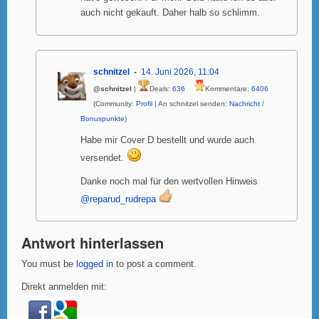
auch nicht gekauft. Daher halb so schlimm.
schnitzel
14. Juni 2026, 11:04
@schnitzel
|
Deals:
636
Kommentare:
6406
(Community:
Profil
| An schnitzel senden:
Nachricht
/
Bonuspunkte
)
Habe mir Cover D bestellt und wurde auch
versendet.
Danke noch mal für den wertvollen Hinweis
@reparud_rudrepa
Antwort hinterlassen
You must be
logged in
to post a comment.
Direkt anmelden mit: