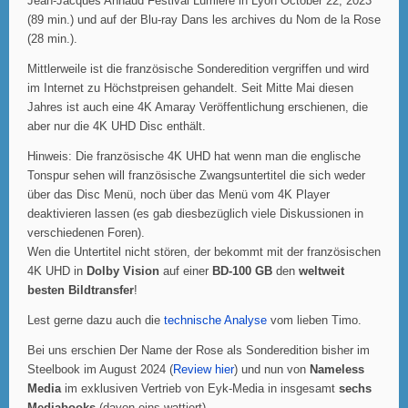
Jean-Jacques Annaud Festival Lumiere in Lyon October 22, 2023
(89 min.) und auf der Blu-ray Dans les archives du Nom de la Rose
(28 min.).
Mittlerweile ist die französische Sonderedition vergriffen und wird
im Internet zu Höchstpreisen gehandelt. Seit Mitte Mai diesen
Jahres ist auch eine 4K Amaray Veröffentlichung erschienen, die
aber nur die 4K UHD Disc enthält.
Hinweis: Die französische 4K UHD hat wenn man die englische
Tonspur sehen will französische Zwangsuntertitel die sich weder
über das Disc Menü, noch über das Menü vom 4K Player
deaktivieren lassen (es gab diesbezüglich viele Diskussionen in
verschiedenen Foren).
Wen die Untertitel nicht stören, der bekommt mit der französischen
4K UHD in
Dolby Vision
auf einer
BD-100 GB
den
weltweit
besten Bildtransfer
!
Lest gerne dazu auch die
technische Analyse
vom lieben Timo.
Bei uns erschien Der Name der Rose als Sonderedition bisher im
Steelbook im August 2024 (
Review hier
) und nun von
Nameless
Media
im exklusiven Vertrieb von Eyk-Media in insgesamt
sechs