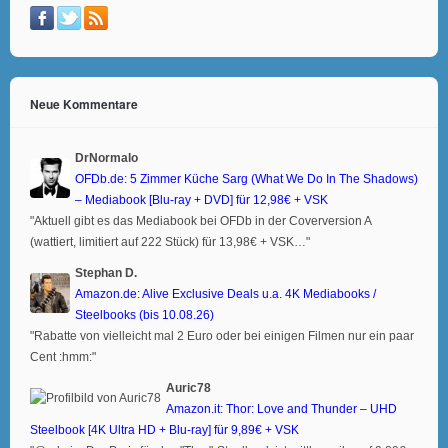
Neue Kommentare
DrNormalo
OFDb.de: 5 Zimmer Küche Sarg (What We Do In The Shadows)
– Mediabook [Blu-ray + DVD] für 12,98€ + VSK
"Aktuell gibt es das Mediabook bei OFDb in der Coverversion A
(wattiert, limitiert auf 222 Stück) für 13,98€ + VSK…"
Stephan D.
Amazon.de: Alive Exclusive Deals u.a. 4K Mediabooks /
Steelbooks (bis 10.08.26)
"Rabatte von vielleicht mal 2 Euro oder bei einigen Filmen nur ein paar
Cent :hmm:"
Auric78
Amazon.it: Thor: Love and Thunder – UHD
Steelbook [4K Ultra HD + Blu-ray] für 9,89€ + VSK