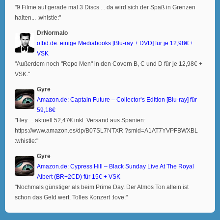
"9 Filme auf gerade mal 3 Discs ... da wird sich der Spaß in Grenzen
halten... :whistle:"
DrNormalo
ofbd.de: einige Mediabooks [Blu-ray + DVD] für je 12,98€ +
VSK
"Außerdem noch "Repo Men" in den Covern B, C und D für je 12,98€ +
VSK."
Gyre
Amazon.de: Captain Future – Collector’s Edition [Blu-ray] für
59,18€
"Hey ... aktuell 52,47€ inkl. Versand aus Spanien:
https://www.amazon.es/dp/B07SL7NTXR ?smid=A1AT7YVPFBWXBL
:whistle:"
Gyre
Amazon.de: Cypress Hill – Black Sunday Live At The Royal
Albert (BR+2CD) für 15€ + VSK
"Nochmals günstiger als beim Prime Day. Der Atmos Ton allein ist
schon das Geld wert. Tolles Konzert :love:"