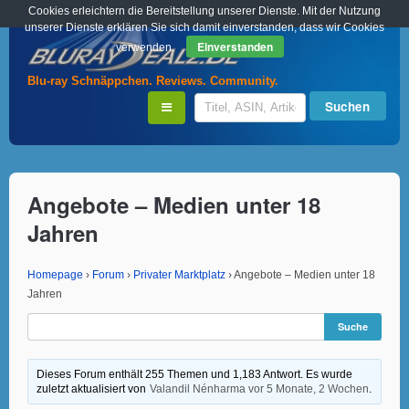
Cookies erleichtern die Bereitstellung unserer Dienste. Mit der Nutzung
unserer Dienste erklären Sie sich damit einverstanden, dass wir Cookies
Einverstanden
verwenden.
Blu-ray Schnäppchen. Reviews. Community.
Angebote – Medien unter 18
Jahren
Homepage
›
Forum
›
Privater Marktplatz
›
Angebote – Medien unter 18
Jahren
Dieses Forum enthält 255 Themen und 1,183 Antwort. Es wurde
zuletzt aktualisiert von
Valandil Nénharma
vor 5 Monate, 2 Wochen
.