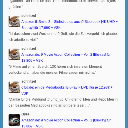
"@admin: Der Preis für das "Thor"-Steelbook ist mittlerweile auf 9,89€
gefallen."
schnitzel
Amazon.it: Smile 2 – Siehst du es auch? Steelbook [4K UHD +
Blu-ray] für 17,66€ + VSK
"Ist das schon zwei Wochen her? Gott, wie die Zeit vergeht. Ich glaube,
ich arbeite zu viel."
schnitzel
Amazon.de: 9 Movie Action Collection – Vol. 2 [Blu-ray] für
13,80€ + VSK
"9 Filme auf einen Streich. 13€ hören sich im ersten Moment
verlockend an, aber die meisten Filme sagen mir nichts."
schnitzel
ofbd.de: einige Mediabooks [Blu-ray + DVD] für je 12,98€ +
VSK
"Danke für die Meldung! :thump_up: Children of Men und Repo Men in
den besagten Mediabooks sind schon bereits seit…"
Gyre
Amazon.de: 9 Movie Action Collection – Vol. 2 [Blu-ray] für
13,80€ + VSK