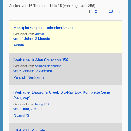
Ansicht von 16 Themen - 1 bis 15 (von insgesamt 256)
1
2
18
→
…
Marktplatzregeln – unbedingt lesen!
Gestartet von:
Admin
vor 14 Jahre, 3 Monate
Admin
[Verkaufe] X-Men Collection 35€
Gestartet von:
Valandil Nénharma
vor 5 Monate, 2 Wochen
Valandil Nénharma
[Verkaufe] Dawson's Creek Blu-Ray Box Komplette Serie
(neu, ovp)
Gestartet von:
Nazgul73
vor 1 Jahr, 7 Monate
Nazgul73
FIFA 23 PS5 Code