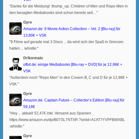
"Danke für die Meldung! :thump_up: Children of Men und Repo Men in
den besagten Mediabooks sind schon bereits seit…"
Gyre
Amazon.de: 9 Movie Action Collection – Vol. 2 [Blu-ray] für
13,80€ + VSK
"9 Filme auf gerade mal 3 Discs ... da wird sich der Spaß in Grenzen
halten... :whistle:"
DrNormalo
ofbd.de: einige Mediabooks [Blu-ray + DVD] für je 12,98€ +
VSK
"Außerdem noch "Repo Men" in den Covern B, C und D für je 12,98€ +
VSK."
Gyre
Amazon.de: Captain Future – Collector’s Edition [Blu-ray] für
59,18€
"Hey ... aktuell 52,47€ inkl. Versand aus Spanien:
https://www.amazon.es/dp/B07SL7NTXR ?smid=A1AT7YVPFBWXBL
:whistle:"
Gyre