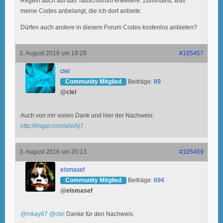
Regeln auch auf das Tauschforum erweitere. Zumindest, was
meine Codes anbelangt, die ich dort anbiete.
Dürfen auch andere in diesem Forum Codes kostenlos anbieten?
3. August 2016 um 19:29
#105457
clel
Community Mitglied
Beiträge:
89
@clel
Auch von mir vielen Dank und hier der Nachweis:
http://imgur.com/a/xv5j7
3. August 2016 um 20:13
#105459
elsmasef
Community Mitglied
Beiträge:
694
@elsmasef
@mkay87
@clel
Danke für den Nachweis.