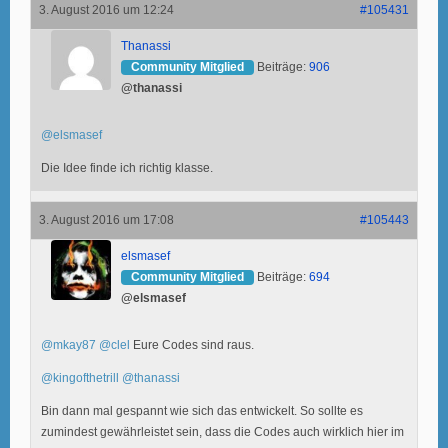
3. August 2016 um 12:24
#105431
Thanassi
Community Mitglied
Beiträge:
906
@thanassi
@elsmasef
Die Idee finde ich richtig klasse.
3. August 2016 um 17:08
#105443
elsmasef
Community Mitglied
Beiträge:
694
@elsmasef
@mkay87
@clel
Eure Codes sind raus.
@kingofthetrill
@thanassi
Bin dann mal gespannt wie sich das entwickelt. So sollte es
zumindest gewährleistet sein, dass die Codes auch wirklich hier im