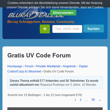
Cookies erleichtern die Bereitstellung unserer Dienste. Mit der Nutzung
unserer Dienste erklären Sie sich damit einverstanden, dass wir Cookies
Einverstanden
verwenden.
Blu-ray Schnäppchen. Reviews. Community.
Gratis UV Code Forum
Homepage
›
Forum
›
Privater Marktplatz
›
Angebote – Digital
Codes/Copy & Ultraviolet
›
Gratis UV Code Forum
Dieses Thema enthält 577 Antworten und 56 Teilnehmer. Es wurde
zuletzt aktualisiert von
Reparud Rudrepa
vor 5 Jahre, 10 Monate
.
Ansicht von 15 Beiträgen - 1 bis 15 (von insgesamt 578)
1
2
39
→
…