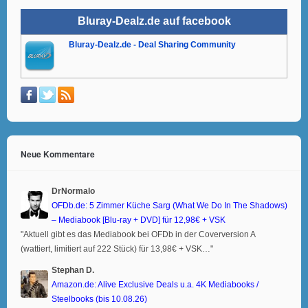
Bluray-Dealz.de auf facebook
Bluray-Dealz.de - Deal Sharing Community
Neue Kommentare
DrNormalo
OFDb.de: 5 Zimmer Küche Sarg (What We Do In The Shadows)
– Mediabook [Blu-ray + DVD] für 12,98€ + VSK
"Aktuell gibt es das Mediabook bei OFDb in der Coverversion A
(wattiert, limitiert auf 222 Stück) für 13,98€ + VSK…"
Stephan D.
Amazon.de: Alive Exclusive Deals u.a. 4K Mediabooks /
Steelbooks (bis 10.08.26)