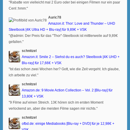
"Rabatte von vielleicht mal 2 Euro oder bei einigen Filmen nur ein paar
Cent :hmm:"
Auric78
Amazon.it: Thor: Love and Thunder – UHD
Steelbook [4K Ultra HD + Blu-ray] für 9,89€ + VSK
"@admin: Der Preis für das "Thor"-Steelbook ist mittlerweile auf 9,89€
gefallen."
schnitzel
Amazon.it: Smile 2 – Siehst du es auch? Steelbook [4K UHD +
Blu-ray] für 17,66€ + VSK
"Ist das schon zwei Wochen her? Gott, wie die Zeit vergeht. Ich glaube,
ich arbeite zu viel."
schnitzel
Amazon.de: 9 Movie Action Collection – Vol. 2 [Blu-ray] für
13,80€ + VSK
"9 Filme auf einen Streich. 13€ hören sich im ersten Moment
verlockend an, aber die meisten Filme sagen mir nichts."
schnitzel
ofbd.de: einige Mediabooks [Blu-ray + DVD] für je 12,98€ +
VSK