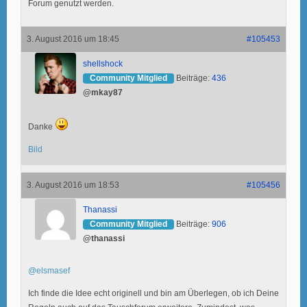
Forum genutzt werden.
3. August 2016 um 18:45
#105453
shellshock
Community Mitglied
Beiträge:
436
@mkay87
Danke
Bild
3. August 2016 um 18:53
#105456
Thanassi
Community Mitglied
Beiträge:
906
@thanassi
@elsmasef
Ich finde die Idee echt originell und bin am Überlegen, ob ich Deine