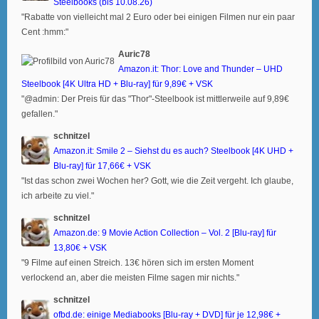
Steelbooks (bis 10.08.26)
"Rabatte von vielleicht mal 2 Euro oder bei einigen Filmen nur ein paar
Cent :hmm:"
Auric78
Amazon.it: Thor: Love and Thunder – UHD
Steelbook [4K Ultra HD + Blu-ray] für 9,89€ + VSK
"@admin: Der Preis für das "Thor"-Steelbook ist mittlerweile auf 9,89€
gefallen."
schnitzel
Amazon.it: Smile 2 – Siehst du es auch? Steelbook [4K UHD +
Blu-ray] für 17,66€ + VSK
"Ist das schon zwei Wochen her? Gott, wie die Zeit vergeht. Ich glaube,
ich arbeite zu viel."
schnitzel
Amazon.de: 9 Movie Action Collection – Vol. 2 [Blu-ray] für
13,80€ + VSK
"9 Filme auf einen Streich. 13€ hören sich im ersten Moment
verlockend an, aber die meisten Filme sagen mir nichts."
schnitzel
ofbd.de: einige Mediabooks [Blu-ray + DVD] für je 12,98€ +