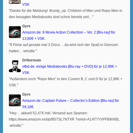
VSK
"Danke für die Meldung! :thump_up: Children of Men und Repo Men in
den besagten Mediabooks sind schon bereits seit…"
Gyre
Amazon.de: 9 Movie Action Collection – Vol. 2 [Blu-ray] für
13,80€ + VSK
"9 Filme auf gerade mal 3 Discs ... da wird sich der Spaß in Grenzen
halten... :whistle:"
DrNormalo
ofbd.de: einige Mediabooks [Blu-ray + DVD] für je 12,98€ +
VSK
"Außerdem noch "Repo Men" in den Covern B, C und D für je 12,98€ +
VSK."
Gyre
Amazon.de: Captain Future – Collector’s Edition [Blu-ray] für
59,18€
"Hey ... aktuell 52,47€ inkl. Versand aus Spanien:
https://www.amazon.es/dp/B07SL7NTXR ?smid=A1AT7YVPFBWXBL
:whistle:"