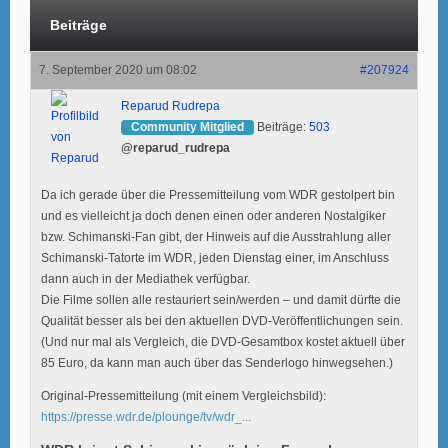
Beiträge
7. September 2020 um 08:02
#207924
Reparud Rudrepa
Community Mitglied
Beiträge:
503
@reparud_rudrepa
Da ich gerade über die Pressemitteilung vom WDR gestolpert bin
und es vielleicht ja doch denen einen oder anderen Nostalgiker
bzw. Schimanski-Fan gibt, der Hinweis auf die Ausstrahlung aller
Schimanski-Tatorte im WDR, jeden Dienstag einer, im Anschluss
dann auch in der Mediathek verfügbar.
Die Filme sollen alle restauriert sein/werden – und damit dürfte die
Qualität besser als bei den aktuellen DVD-Veröffentlichungen sein.
(Und nur mal als Vergleich, die DVD-Gesamtbox kostet aktuell über
85 Euro, da kann man auch über das Senderlogo hinwegsehen.)
Original-Pressemitteilung (mit einem Vergleichsbild):
https://presse.wdr.de/plounge/tv/wdr_...