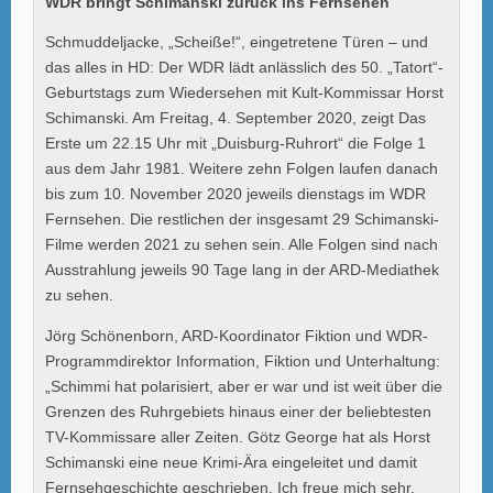
WDR bringt Schimanski zurück ins Fernsehen
Schmuddeljacke, „Scheiße!“, eingetretene Türen – und
das alles in HD: Der WDR lädt anlässlich des 50. „Tatort“-
Geburtstags zum Wiedersehen mit Kult-Kommissar Horst
Schimanski. Am Freitag, 4. September 2020, zeigt Das
Erste um 22.15 Uhr mit „Duisburg-Ruhrort“ die Folge 1
aus dem Jahr 1981. Weitere zehn Folgen laufen danach
bis zum 10. November 2020 jeweils dienstags im WDR
Fernsehen. Die restlichen der insgesamt 29 Schimanski-
Filme werden 2021 zu sehen sein. Alle Folgen sind nach
Ausstrahlung jeweils 90 Tage lang in der ARD-Mediathek
zu sehen.
Jörg Schönenborn, ARD-Koordinator Fiktion und WDR-
Programmdirektor Information, Fiktion und Unterhaltung:
„Schimmi hat polarisiert, aber er war und ist weit über die
Grenzen des Ruhrgebiets hinaus einer der beliebtesten
TV-Kommissare aller Zeiten. Götz George hat als Horst
Schimanski eine neue Krimi-Ära eingeleitet und damit
Fernsehgeschichte geschrieben. Ich freue mich sehr,