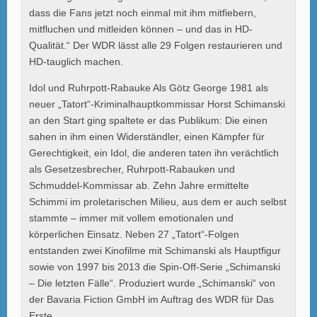
dass die Fans jetzt noch einmal mit ihm mitfiebern,
mitfluchen und mitleiden können – und das in HD-
Qualität.“ Der WDR lässt alle 29 Folgen restaurieren und
HD-tauglich machen.
Idol und Ruhrpott-Rabauke Als Götz George 1981 als
neuer „Tatort“-Kriminalhauptkommissar Horst Schimanski
an den Start ging spaltete er das Publikum: Die einen
sahen in ihm einen Widerständler, einen Kämpfer für
Gerechtigkeit, ein Idol, die anderen taten ihn verächtlich
als Gesetzesbrecher, Ruhrpott-Rabauken und
Schmuddel-Kommissar ab. Zehn Jahre ermittelte
Schimmi im proletarischen Milieu, aus dem er auch selbst
stammte – immer mit vollem emotionalen und
körperlichen Einsatz. Neben 27 „Tatort“-Folgen
entstanden zwei Kinofilme mit Schimanski als Hauptfigur
sowie von 1997 bis 2013 die Spin-Off-Serie „Schimanski
– Die letzten Fälle“. Produziert wurde „Schimanski“ von
der Bavaria Fiction GmbH im Auftrag des WDR für Das
Erste.