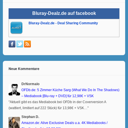
Bluray-Dealz.de auf facebook
Bluray-Dealz.de - Deal Sharing Community
Neue Kommentare
DrNormalo
OFDb.de: 5 Zimmer Küche Sarg (What We Do In The Shadows)
– Mediabook [Blu-ray + DVD] für 12,98€ + VSK
"Aktuell gibt es das Mediabook bei OFDb in der Coverversion A
(wattiert, limitiert auf 222 Stück) für 13,98€ + VSK…"
Stephan D.
Amazon.de: Alive Exclusive Deals u.a. 4K Mediabooks /