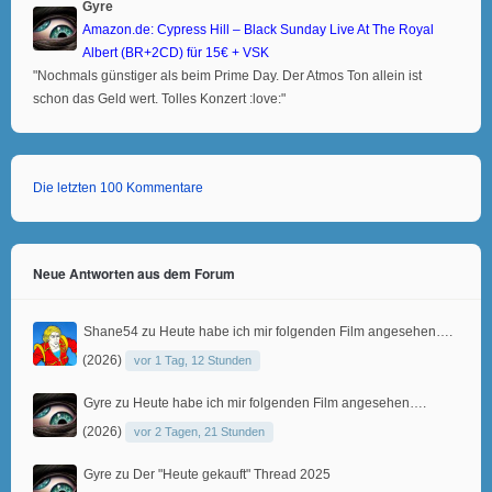
Gyre
Amazon.de: Cypress Hill – Black Sunday Live At The Royal
Albert (BR+2CD) für 15€ + VSK
"Nochmals günstiger als beim Prime Day. Der Atmos Ton allein ist
schon das Geld wert. Tolles Konzert :love:"
Die letzten 100 Kommentare
Neue Antworten aus dem Forum
Shane54
zu
Heute habe ich mir folgenden Film angesehen….
(2026)
vor 1 Tag, 12 Stunden
Gyre
zu
Heute habe ich mir folgenden Film angesehen….
(2026)
vor 2 Tagen, 21 Stunden
Gyre
zu
Der "Heute gekauft" Thread 2025