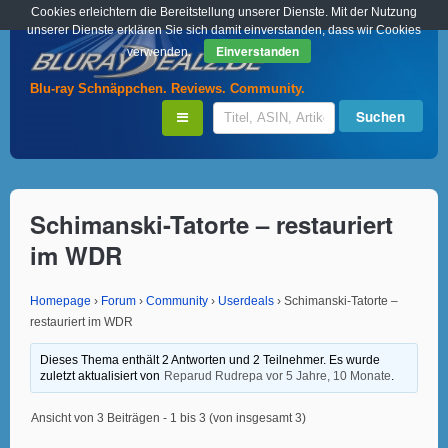
Cookies erleichtern die Bereitstellung unserer Dienste. Mit der Nutzung
unserer Dienste erklären Sie sich damit einverstanden, dass wir Cookies
Einverstanden
verwenden.
Blu-ray Schnäppchen. Reviews. Community.
Schimanski-Tatorte – restauriert
im WDR
Homepage
›
Forum
›
Community
›
Userdeals
›
Schimanski-Tatorte –
restauriert im WDR
Dieses Thema enthält 2 Antworten und 2 Teilnehmer. Es wurde
zuletzt aktualisiert von
Reparud Rudrepa
vor 5 Jahre, 10 Monate
.
Ansicht von 3 Beiträgen - 1 bis 3 (von insgesamt 3)