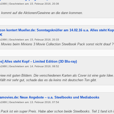
s1986 | Geschrieben am: 15. Februar 2016, 20:36
, kommt auf die Aktionen/Gewinne an die dann kommen.
on kontert Mueller.de: Sonntagsknüller am 14.02.16 u.a. Alles steht Kopf
9€
s1986 | Geschrieben am: 15. Februar 2016, 20:33
i Movies beim Minions 3 Movie Collection Steelbook Pack sonst nicht drauf ?
os] Alles steht Kopf – Limited Edition (3D Blu-ray)
s1986 | Geschrieben am: 14. Februar 2016, 08:52
ew mit guten Bildern. Die verschiedenen Karten als Cover ist eine gute Idee
fällt mir sehr gut, schade das es da keins mit deutschen Ton gibt.
amovies.de: Neue Angebote – u.a. Steelbooks und Mediabooks
s1986 | Geschrieben am: 13. Februar 2016, 07:54
s Pack ist ein super Preis. Habe aber schon beide Steelbooks. Teil 1 fand ich 