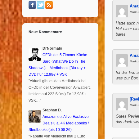
Amaz
Marku
Hatte auch n
Hat einer ei
Neue Kommentare
bares.
DrNormalo
OFDb.de: 5 Zimmer Küche
Amaz
Sarg (What We Do In The
Markus
Shadows) – Mediabook [Blu-ray +
Ist die Two 
DVD] für 12,98€ + VSK
was zur Box 
"Aktuell gibt es das Mediabook bei
OFDb in der Coverversion A (wattiert,
limitiert auf 222 Stück) für 13,98€ +
[Rev
VSK…"
Marku
Stephan D.
Gutes Review
Amazon.de: Alive Exclusive
das doch wi
Deals u.a. 4K Mediabooks /
Steelbooks (bis 10.08.26)
"Rabatte von vielleicht mal 2 Euro