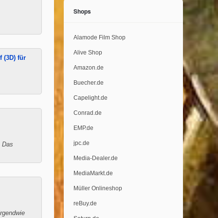
Shops
Alamode Film Shop
Alive Shop
 (3D) für
Amazon.de
Buecher.de
Capelight.de
Conrad.de
EMP.de
jpc.de
. Das
Media-Dealer.de
MediaMarkt.de
Müller Onlineshop
reBuy.de
irgendwie