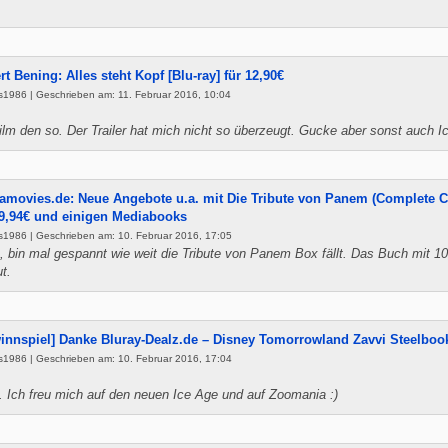
rt Bening: Alles steht Kopf [Blu-ray] für 12,90€
s1986 | Geschrieben am: 11. Februar 2016, 10:04
Film den so. Der Trailer hat mich nicht so überzeugt. Gucke aber sonst auch 
amovies.de: Neue Angebote u.a. mit Die Tribute von Panem (Complete Co
69,94€ und einigen Mediabooks
s1986 | Geschrieben am: 10. Februar 2016, 17:05
, bin mal gespannt wie weit die Tribute von Panem Box fällt. Das Buch mit 1
ut.
innspiel] Danke Bluray-Dealz.de – Disney Tomorrowland Zavvi Steelboo
s1986 | Geschrieben am: 10. Februar 2016, 17:04
. Ich freu mich auf den neuen Ice Age und auf Zoomania :)