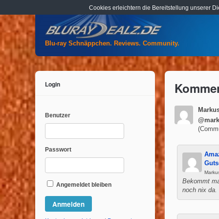
Cookies erleichtern die Bereitstellung unserer D
Blu-ray Schnäppchen. Reviews. Community.
Login
Komment
Marku
Benutzer
@mark
(Commu
Passwort
Amaz
Guts
Markus
Bekommt man 
Angemeldet bleiben
noch nix da.