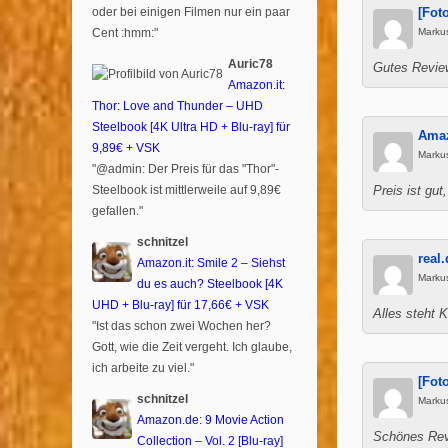
oder bei einigen Filmen nur ein paar
[Fot
Cent :hmm:"
Marku
Auric78
Gutes Review
Amazon.it:
Thor: Love and Thunder – UHD
Steelbook [4K Ultra HD + Blu-ray] für
Amaz
9,89€ + VSK
Marku
"@admin: Der Preis für das "Thor"-
Steelbook ist mittlerweile auf 9,89€
Preis ist gu
gefallen."
schnitzel
real
Amazon.it: Smile 2 – Siehst
Marku
du es auch? Steelbook [4K
UHD + Blu-ray] für 17,66€ + VSK
Alles steht K
"Ist das schon zwei Wochen her?
Gott, wie die Zeit vergeht. Ich glaube,
ich arbeite zu viel."
[Fot
schnitzel
Marku
Amazon.de: 9 Movie Action
Schönes Revi
Collection – Vol. 2 [Blu-ray]