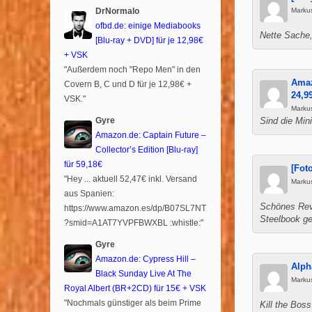
DrNormalo
Marku
ofbd.de: einige Mediabooks
Nette Sache
[Blu-ray + DVD] für je 12,98€
+ VSK
"Außerdem noch "Repo Men" in den
Amaz
Covern B, C und D für je 12,98€ +
24,9
VSK."
Marku
Gyre
Sind die Min
Amazon.de: Captain Future –
Collector’s Edition [Blu-ray]
für 59,18€
[Fot
"Hey ... aktuell 52,47€ inkl. Versand
Marku
aus Spanien:
Schönes Revi
https://www.amazon.es/dp/B07SL7NTXR
Steelbook ge
?smid=A1AT7YVPFBWXBL :whistle:"
Gyre
Amazon.de: Cypress Hill –
Alph
Black Sunday Live At The
Marku
Royal Albert (BR+2CD) für 15€ + VSK
"Nochmals günstiger als beim Prime
Kill the Bos