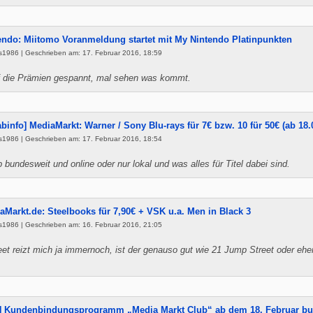
endo: Miitomo Voranmeldung startet mit My Nintendo Platinpunkten
s1986 | Geschrieben am: 17. Februar 2016, 18:59
uf die Prämien gespannt, mal sehen was kommt.
abinfo] MediaMarkt: Warner / Sony Blu-rays für 7€ bzw. 10 für 50€ (ab 18.
s1986 | Geschrieben am: 17. Februar 2016, 18:54
bundesweit und online oder nur lokal und was alles für Titel dabei sind.
aMarkt.de: Steelbooks für 7,90€ + VSK u.a. Men in Black 3
s1986 | Geschrieben am: 16. Februar 2016, 21:05
et reizt mich ja immernoch, ist der genauso gut wie 21 Jump Street oder ehe
o] Kundenbindungsprogramm „Media Markt Club“ ab dem 18. Februar b