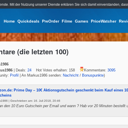
ienste. Mit der Nutzung unserer Dienste erklären Sie sich damit einverstanden, d
Home
Quickdeals
PreOrder
Filme
Games
PriceWatcher
Rev
are (die letzten 100)
s1986
us1986
| Deals:
24
Hot Votes erhalten: 158
Kommentare:
3095
nity:
Profil
| An Markus1986 senden:
Nachricht
/
Bonuspunkte
)
on.de: Prime Day – 10€ Aktionsgutschein geschenkt beim Kauf eines 1
cheins
1986 | Geschrieben am: 16. Juli 2018, 20:46
den 10 Euro Gutschein per Email und wann ? Hab vor 20 Minuten bestellt u