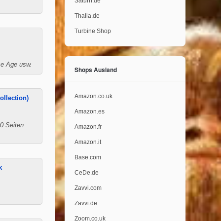
Saturn.de
Thalia.de
Turbine Shop
Ice Age usw.
Shops Ausland
Amazon.co.uk
llection)
Amazon.es
00 Seiten
Amazon.fr
Amazon.it
Base.com
k
CeDe.de
Zavvi.com
Zavvi.de
Zoom.co.uk