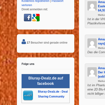
Kostenlos registrieren
|
Passwort
Amaz
verloren
East
Direkt anmelden mit:
64,9
Markus
Ist in der V
Plastikvhsve
Amaz
17
Besucher sind gerade online
rays
Markus
Das die Comi
Folge uns
Amaz
Der 
(exk
Bluray-Dealz.de auf
Marku
facebook
Ist im Phant
eine 2D Blu-
Bluray-Dealz.de - Deal
nicht billige
Sharing Community