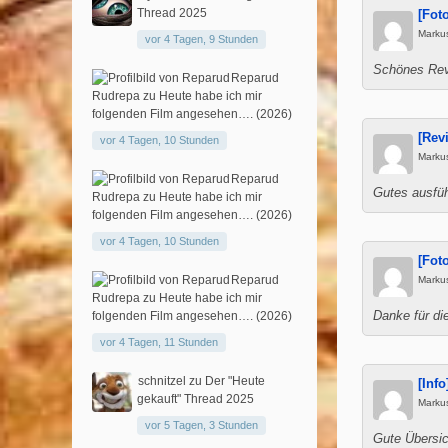
Thread 2025
[Fot
Marku
vor 4 Tagen, 9 Stunden
Schönes Rev
Reparud
Rudrepa
zu
Heute habe ich mir
folgenden Film angesehen…. (2026)
[Rev
vor 4 Tagen, 10 Stunden
Marku
Reparud
Gutes ausfüh
Rudrepa
zu
Heute habe ich mir
folgenden Film angesehen…. (2026)
vor 4 Tagen, 10 Stunden
[Fot
Reparud
Marku
Rudrepa
zu
Heute habe ich mir
folgenden Film angesehen…. (2026)
Danke für die
vor 4 Tagen, 11 Stunden
schnitzel
zu
Der "Heute
[Inf
gekauft" Thread 2025
Marku
vor 5 Tagen, 3 Stunden
Gute Übersic