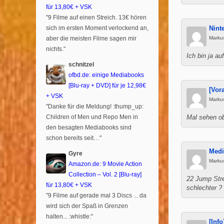
für 13,80€ + VSK
"9 Filme auf einen Streich. 13€ hören
sich im ersten Moment verlockend an,
Nint
aber die meisten Filme sagen mir
Marku
nichts."
Ich bin ja a
schnitzel
ofbd.de: einige Mediabooks
[Blu-ray + DVD] für je 12,98€
[Vor
+ VSK
Marku
"Danke für die Meldung! :thump_up:
Children of Men und Repo Men in
Mal sehen ob 
den besagten Mediabooks sind
schon bereits seit…"
Medi
Gyre
Marku
Amazon.de: 9 Movie Action
Collection – Vol. 2 [Blu-ray]
22 Jump Stre
für 13,80€ + VSK
schlechter ?
"9 Filme auf gerade mal 3 Discs ... da
wird sich der Spaß in Grenzen
halten... :whistle:"
[Inf