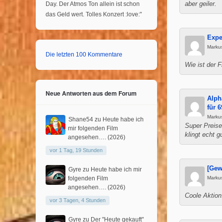
Day. Der Atmos Ton allein ist schon
aber geiler.
das Geld wert. Tolles Konzert :love:"
Expe
Marku
Die letzten 100 Kommentare
Wie ist der 
Neue Antworten aus dem Forum
Alph
für 
Marku
Shane54
zu
Heute habe ich
Super Preise
mir folgenden Film
klingt echt g
angesehen…. (2026)
vor 1 Tag, 19 Stunden
[Gew
Gyre
zu
Heute habe ich mir
folgenden Film
Marku
angesehen…. (2026)
Coole Aktion
vor 3 Tagen, 4 Stunden
Gyre
zu
Der "Heute gekauft"