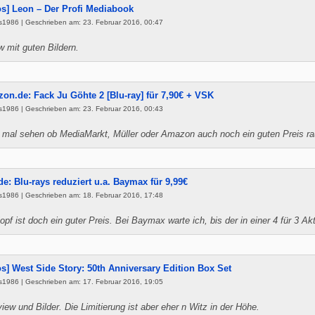
os] Leon – Der Profi Mediabook
s1986 | Geschrieben am: 23. Februar 2016, 00:47
 mit guten Bildern.
on.de: Fack Ju Göhte 2 [Blu-ray] für 7,90€ + VSK
s1986 | Geschrieben am: 23. Februar 2016, 00:43
t, mal sehen ob MediaMarkt, Müller oder Amazon auch noch ein guten Preis ra
.de: Blu-rays reduziert u.a. Baymax für 9,99€
s1986 | Geschrieben am: 18. Februar 2016, 17:48
opf ist doch ein guter Preis. Bei Baymax warte ich, bis der in einer 4 für 3 Akt
os] West Side Story: 50th Anniversary Edition Box Set
s1986 | Geschrieben am: 17. Februar 2016, 19:05
ew und Bilder. Die Limitierung ist aber eher n Witz in der Höhe.