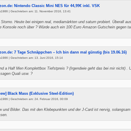
on.de: Nintendo Classic Mini NES für 44,99€ inkl. VSK
s1986 | Geschrieben am: 11. November 2016, 13:41
 Storno. Heute bei einigen real, mediamärkten und saturn probiert. Überall aus
ne Konsole noch über ? Würde auch ein 100 Euro Amazon Gutschein gegen t
on.de: 7 Tage Schnäppchen – Ich bin dann mal günstig (bis 19.06.16)
1986 | Geschrieben am: 13. Juni 2016, 15:14
and a Half Men Komplettbox Tiefstpreis ? (Irgendwie geht das bei mir nicht) .
sagen Quali usw. ?
iew] Black Mass (Exklusive Steel-Edition)
s1986 | Geschrieben am: 24. Februar 2016, 00:09
 und Bilder. Das mit den Klebepunkten und der J-Card ist nervig, solangsa
ssen.