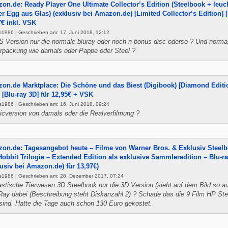
on.de: Ready Player One Ultimate Collector’s Edition (Steelbook + leu
er Egg aus Glas) (exklusiv bei Amazon.de) [Limited Collector’s Edition] [
7€ inkl. VSK
1986 | Geschrieben am: 17. Juni 2018, 12:12
HS Version nur die normale bluray oder noch n bonus disc oderso ? Und norma
rpackung wie damals oder Pappe oder Steel ?
on.de Marktplace: Die Schöne und das Biest (Digibook) [Diamond Editio
) [Blu-ray 3D] für 12,95€ + VSK
1986 | Geschrieben am: 16. Juni 2018, 09:24
cversion von damals oder die Realverfilmung ?
on.de: Tagesangebot heute – Filme von Warner Bros. & Exklusiv Steelb
Hobbit Trilogie – Extended Edition als exklusive Sammleredition – Blu-r
lusiv bei Amazon.de) für 13,97€)
s1986 | Geschrieben am: 28. Dezember 2017, 07:24
astische Tierwesen 3D Steelbook nur die 3D Version (sieht auf dem Bild so a
Ray dabei (Beschreibung steht Diskanzahl 2) ? Schade das die 9 Film HP St
r sind. Hatte die Tage auch schon 130 Euro gekostet.