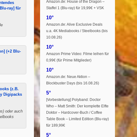
Amazon.de: House of the Dragon –
chtendes
Staffel 1 (Blu-ray) für 19,99€ + VSK
Blu-ray] für
10°
Amazon.de: Alive Exclusive Deals
le
u.a. 4K Mediabooks / Steelbooks (bis
10.08.26)
10°
n] (+2 Blu-
Amazon Prime Video: Filme leihen für
0,99€ (für Prime Mitglieder)
10°
Amazon.de: Neue Aktion –
Blockbuster Days (bis 16.08.26)
ooks (z.B.
5°
ay Digipacks
[Vorbestellung] Polyband: Doctor
Who – Matt Smith: Der komplette Elfte
us) oder auch
Doktor – Hardcover-Buch / Coffee
eelbooks
Table Book – Limited Edition (Blu-ray)
für 189,99€
5°