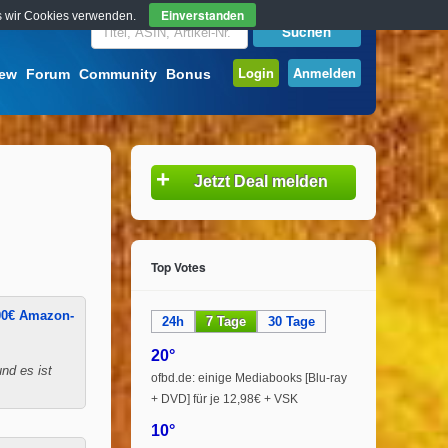
Einverstanden
ass wir Cookies verwenden.
Login
Anmelden
iew
Forum
Community
Bonus
+
Jetzt Deal melden
Top Votes
00€ Amazon-
24h
7 Tage
30 Tage
20°
nd es ist
ofbd.de: einige Mediabooks [Blu-ray
+ DVD] für je 12,98€ + VSK
10°