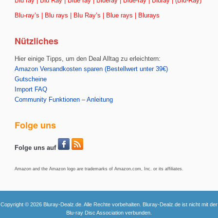
Blu ray | Blu Ray | Blue ray | Blueray | Blue-ray | Bluray | (Blu-Ray)
Blu-ray’s | Blu rays | Blu Ray’s | Blue rays | Blurays
Nützliches
Hier einige Tipps, um den Deal Alltag zu erleichtern:
Amazon Versandkosten sparen (Bestellwert unter 39€)
Gutscheine
Import FAQ
Community Funktionen – Anleitung
Folge uns
Folge uns auf
Amazon and the Amazon logo are trademarks of Amazon.com, Inc. or its affiliates.
Copyright © 2026 Bluray-Dealz.de. Alle Rechte vorbehalten. Bluray-Dealz.de ist nicht mit der
Blu-ray Disc Association verbunden.