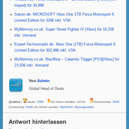
o
p
Import] für 34,99€
o
p
Saturn.de: MICROSOFT Xbox One 1TB Forza Motorsport 6
k
Limited Edition für 329€ inkl. VSK
MyMemory.co.uk: Super Street Fighter IV [Xbox] für 16,20€
inkl. Versand
Expert-Technomarkt.de: Xbox One (1TB) Forza Motorsport 6
Limited Edition für 302,99€ inkl. VSK
MyMemory.co.uk: BlazBlue – Calamity Trigger [PS3][Xbox] für
23,50€ inkl. Versand
Von
Admin
Global Head of Deals
@admin
|
Deals:
7095
Hot Votes erhalten: 43131
Kommentare:
2620
(Community:
Profil
| An Admin senden:
Nachricht
/
Bonuspunkte
)
Antwort hinterlassen