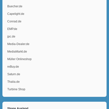
Buecher.de
Capelight.de
Conrad.de
EMP.de
jpc.de
Media-Dealer.de
MediaMarkt.de
Müller Onlineshop
reBuy.de
Saturn.de
Thalia.de
Turbine Shop
Shops Ausland