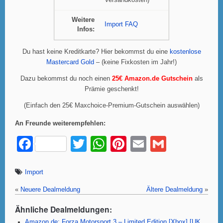
Versandkosten)
Weitere
Import FAQ
Infos:
Du hast keine Kreditkarte? Hier bekommst du eine
kostenlose
Mastercard Gold
– (keine Fixkosten im Jahr!)
Dazu bekommst du noch einen
25€ Amazon.de Gutschein
als
Prämie geschenkt!
(Einfach den 25€ Maxchoice-Premium-Gutschein auswählen)
An Freunde weiterempfehlen:
F
T
W
Pi
E
G
a
wi
h
nt
m
m
c
tt
at
er
ail
ail
Import
e
er
s
e
«
Neuere Dealmeldung
Ältere Dealmeldung
»
b
A
st
Ähnliche Dealmeldungen:
Amazon.de: Forza Motorsport 3 – Limited Edition [Xbox] [UK