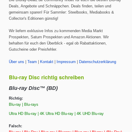
Die Bluray-Dealz.de Community findet für euch die besten Blu-ray
Deals, Angebote und Schnäppchen. Deals finden, teilen und
gemeinsam sparen! Für Sammler: Steelbooks, Mediabooks &
Collector's Editionen günstig!
Wir liefern exklusive Infos zu kommenden Media Markt
Prospekten, Saturn Prospekten und Amazon Aktionen. Wir
behalten für euch den Überblick - egal ob Rabattaktionen,
Gutscheine oder Preisfehler.
Über uns
|
Team
|
Kontakt
|
Impressum
|
Datenschutzerklärung
Blu-ray Disc richtig schreiben
Blu-ray Disc™ (BD)
Richtig:
Blu-ray | Blu-rays
Ultra HD Blu-ray | 4K Ultra HD Blu-ray | 4K UHD Blu-ray
Falsch: