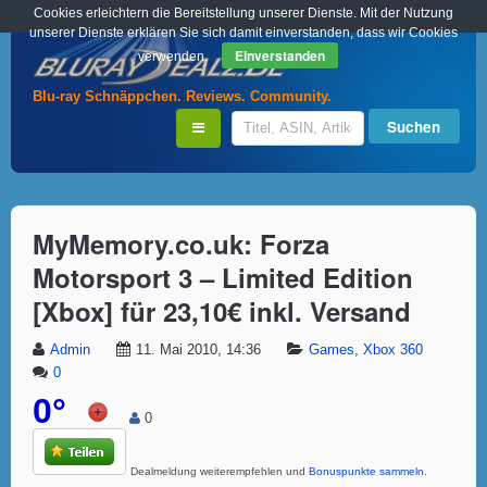
Cookies erleichtern die Bereitstellung unserer Dienste. Mit der Nutzung
unserer Dienste erklären Sie sich damit einverstanden, dass wir Cookies
Einverstanden
verwenden.
Blu-ray Schnäppchen. Reviews. Community.
MyMemory.co.uk: Forza
Motorsport 3 – Limited Edition
[Xbox] für 23,10€ inkl. Versand
Admin
11. Mai 2010, 14:36
Games
,
Xbox 360
0
0°
0
Dealmeldung weiterempfehlen und
Bonuspunkte sammeln
.