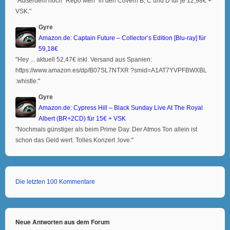
"Außerdem noch "Repo Men" in den Covern B, C und D für je 12,98€ +
VSK."
Gyre
Amazon.de: Captain Future – Collector’s Edition [Blu-ray] für
59,18€
"Hey ... aktuell 52,47€ inkl. Versand aus Spanien:
https://www.amazon.es/dp/B07SL7NTXR ?smid=A1AT7YVPFBWXBL
:whistle:"
Gyre
Amazon.de: Cypress Hill – Black Sunday Live At The Royal
Albert (BR+2CD) für 15€ + VSK
"Nochmals günstiger als beim Prime Day. Der Atmos Ton allein ist
schon das Geld wert. Tolles Konzert :love:"
Die letzten 100 Kommentare
Neue Antworten aus dem Forum