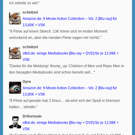
ich arbeite zu viel."
schnitzel
Amazon.de: 9 Movie Action Collection – Vol. 2 [Blu-ray] für
13,80€ + VSK
"9 Filme auf einen Streich. 13€ hören sich im ersten Moment
verlockend an, aber die meisten Filme sagen mir nichts."
schnitzel
ofbd.de: einige Mediabooks [Blu-ray + DVD] für je 12,98€ +
VSK
"Danke für die Meldung! :thump_up: Children of Men und Repo Men in
den besagten Mediabooks sind schon bereits seit…"
Gyre
Amazon.de: 9 Movie Action Collection – Vol. 2 [Blu-ray] für
13,80€ + VSK
"9 Filme auf gerade mal 3 Discs ... da wird sich der Spaß in Grenzen
halten... :whistle:"
DrNormalo
ofbd.de: einige Mediabooks [Blu-ray + DVD] für je 12,98€ +
VSK