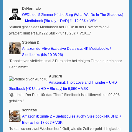
DrNormalo
OFDb.de: 5 Zimmer Küche Sarg (What We Do In The Shadows)
– Mediabook [Blu-ray + DVD] für 12,98€ + VSK
"Aktuell gibt es das Mediabook bei OFDb in der Coverversion A
(wattiert, limitiert auf 222 Stück) für 13,98€ + VSK…"
Stephan D.
Amazon.de: Alive Exclusive Deals u.a. 4K Mediabooks /
Steelbooks (bis 10.08.26)
"Rabatte von vielleicht mal 2 Euro oder bei einigen Filmen nur ein paar
Cent :hmm:"
Auric78
Amazon.it: Thor: Love and Thunder – UHD
Steelbook [4K Ultra HD + Blu-ray] für 9,89€ + VSK
"@admin: Der Preis für das "Thor"-Steelbook ist mittlerweile auf 9,89€
gefallen."
schnitzel
Amazon.it: Smile 2 – Siehst du es auch? Steelbook [4K UHD +
Blu-ray] für 17,66€ + VSK
"Ist das schon zwei Wochen her? Gott, wie die Zeit vergeht. Ich glaube,