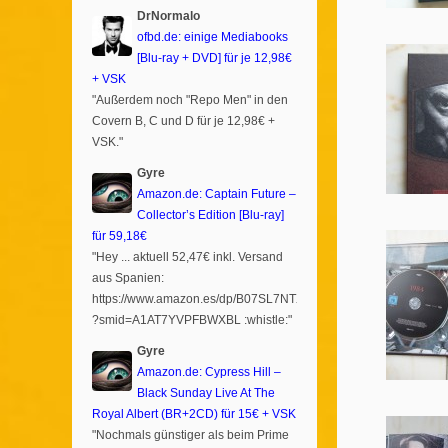
DrNormalo
ofbd.de: einige Mediabooks
[Blu-ray + DVD] für je 12,98€
+ VSK
"Außerdem noch "Repo Men" in den
Covern B, C und D für je 12,98€ +
VSK."
Gyre
Amazon.de: Captain Future –
Collector’s Edition [Blu-ray]
für 59,18€
"Hey ... aktuell 52,47€ inkl. Versand
aus Spanien:
https://www.amazon.es/dp/B07SL7NTXR
?smid=A1AT7YVPFBWXBL :whistle:"
Gyre
Amazon.de: Cypress Hill –
Black Sunday Live At The
Royal Albert (BR+2CD) für 15€ + VSK
"Nochmals günstiger als beim Prime