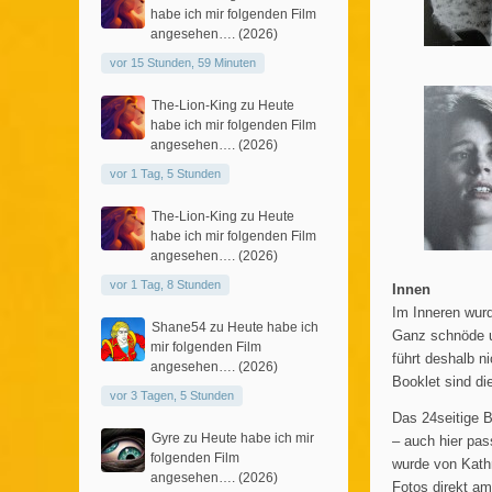
habe ich mir folgenden Film
angesehen…. (2026)
vor 15 Stunden, 59 Minuten
The-Lion-King
zu
Heute
habe ich mir folgenden Film
angesehen…. (2026)
vor 1 Tag, 5 Stunden
The-Lion-King
zu
Heute
habe ich mir folgenden Film
angesehen…. (2026)
vor 1 Tag, 8 Stunden
Innen
Im Inneren wurd
Shane54
zu
Heute habe ich
Ganz schnöde un
mir folgenden Film
führt deshalb 
angesehen…. (2026)
Booklet sind di
vor 3 Tagen, 5 Stunden
Das 24seitige B
Gyre
zu
Heute habe ich mir
– auch hier pas
folgenden Film
wurde von Kathr
angesehen…. (2026)
Fotos direkt am