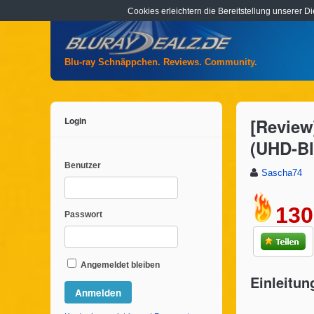
Cookies erleichtern die Bereitstellung unserer D
Blu-ray Schnäppchen. Reviews. Community.
Login
[Review
(UHD-Bl
Benutzer
Sascha74
130
Passwort
Angemeldet bleiben
Einleitun