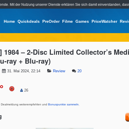
ienste. Mit der Nutzung unserer Dienste erklären Sie sich damit einverstanden, d
Home
Quickdeals
PreOrder
Filme
Games
PriceWatcher
Rev
] 1984 – 2-Disc Limited Collector’s Me
u-ray + Blu-ray)
31. Mai 2024, 22:14
Review
20
°
26
Dealmeldung weiterempfehlen und
Bonuspunkte sammeln
.
g