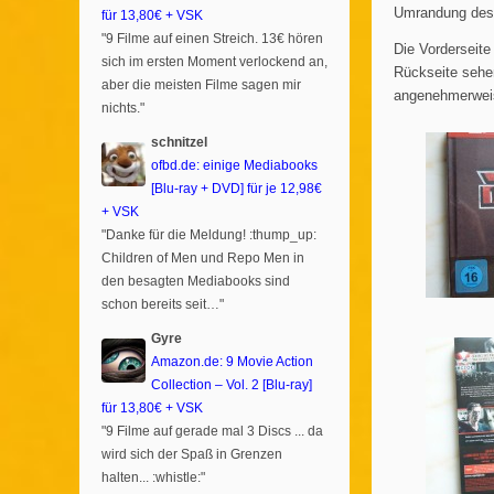
Umrandung des T
für 13,80€ + VSK
"9 Filme auf einen Streich. 13€ hören
Die Vorderseite
sich im ersten Moment verlockend an,
Rückseite sehe
aber die meisten Filme sagen mir
angenehmerweise
nichts."
schnitzel
ofbd.de: einige Mediabooks
[Blu-ray + DVD] für je 12,98€
+ VSK
"Danke für die Meldung! :thump_up:
Children of Men und Repo Men in
den besagten Mediabooks sind
schon bereits seit…"
Gyre
Amazon.de: 9 Movie Action
Collection – Vol. 2 [Blu-ray]
für 13,80€ + VSK
"9 Filme auf gerade mal 3 Discs ... da
wird sich der Spaß in Grenzen
halten... :whistle:"