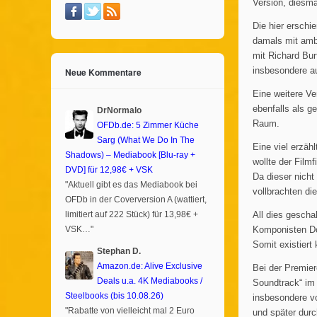
Version, diesm
Die hier erschi
damals mit ambi
mit Richard Bur
Neue Kommentare
insbesondere au
Eine weitere Ve
ebenfalls als g
DrNormalo
Raum.
OFDb.de: 5 Zimmer Küche
Sarg (What We Do In The
Eine viel erzäh
Shadows) – Mediabook [Blu-ray +
wollte der Film
DVD] für 12,98€ + VSK
Da dieser nicht
"Aktuell gibt es das Mediabook bei
vollbrachten di
OFDb in der Coverversion A (wattiert,
limitiert auf 222 Stück) für 13,98€ +
All dies gesch
VSK…"
Komponisten Do
Somit existiert
Stephan D.
Amazon.de: Alive Exclusive
Bei der Premie
Deals u.a. 4K Mediabooks /
Soundtrack“ im
Steelbooks (bis 10.08.26)
insbesondere v
"Rabatte von vielleicht mal 2 Euro
und später durc