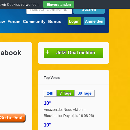
Einverstanden
ass wir Cookies verwenden.
Login
Anmelden
iew
Forum
Community
Bonus
diabook
+
Jetzt Deal melden
Top Votes
24h
7 Tage
30 Tage
10°
Amazon.de: Neue Aktion –
Blockbuster Days (bis 16.08.26)
10°