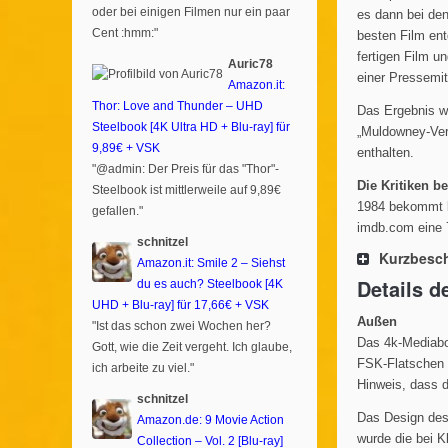
oder bei einigen Filmen nur ein paar
es dann bei den
Cent :hmm:"
besten Film en
fertigen Film u
Auric78
einer Pressemi
Amazon.it:
Thor: Love and Thunder – UHD
Das Ergebnis wa
Steelbook [4K Ultra HD + Blu-ray] für
„Muldowney-Vers
9,89€ + VSK
enthalten.
"@admin: Der Preis für das "Thor"-
Die Kritiken b
Steelbook ist mittlerweile auf 9,89€
1984 bekommt b
gefallen."
imdb.com eine 
schnitzel
Kurzbesc
Amazon.it: Smile 2 – Siehst
Details 
du es auch? Steelbook [4K
UHD + Blu-ray] für 17,66€ + VSK
Außen
"Ist das schon zwei Wochen her?
Das 4k-Mediabo
Gott, wie die Zeit vergeht. Ich glaube,
FSK-Flatschen 
ich arbeite zu viel."
Hinweis, dass d
schnitzel
Das Design des
Amazon.de: 9 Movie Action
wurde die bei K
Collection – Vol. 2 [Blu-ray]