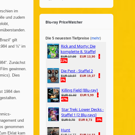
erschien im
olle und zudem
Blu-ray PriceWatcher
elobt,
genüberstanden.
Die 5 neuesten Tiefpreise
(
mehr
)
azil“ gilt
„1984 and ½“ im
1984“. Zunächst
m Film gewinnen.
hmics). Dies
st 1984 den
gestalten.
hmics-
anagement und
inos genommen
. Zum Eklat kam