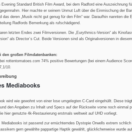
 Evening Standard British Film Award, bei dem Radford eine Auszeichnung für
tgegennahm. Hier machte er seinem Unmut Luft über die Einmischung der Ban
nd das deren „Musik nicht gut genug für den Film“ war. Daraufhin nannten die 
tteilung Radfords Bemerkung als rufschädigend.
ren letzten Endes zwei Filmversionen. Die „Eurythmics-Version“ als Kinofas
ion“ als Director´s Cut. Beide Versionen sind als Originalversionen in diese
ei den großen Filmdatenbanken:
ei rottentomatoes.com 74% positive Bewertungen (bei einem Audience Scor
7,1/10.
hreibung
des Mediabooks
ok wird wie gewohnt von einer lose umgelegten C-Card eingehüllt. Diese trä
und den Angaben zu Inhalt und Specs auf der Rückseite vorne noch einmal p
ie hier genutzte 4k-Restaurierung erstmals weltweit auf UHD vorliegt.
 Mediabooks ist passend zur ernüchterndes Dystopie Orwells extrem schlich
lassikern gern gewählte pappartige Haptik gewählt, glücklicherweise wurde au