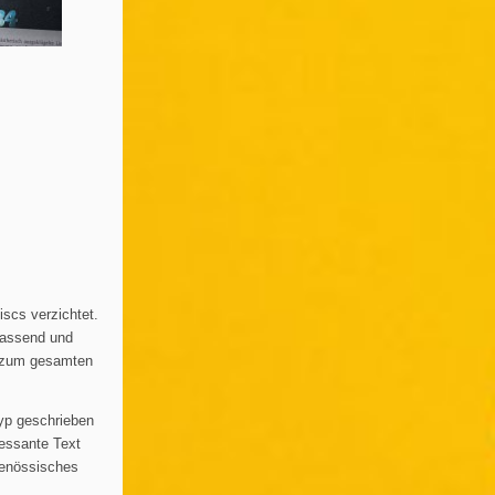
iscs verzichtet.
passend und
d zum gesamten
typ geschrieben
ressante Text
tgenössisches