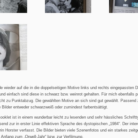
e wieder auf die in die doppelseitigen Motive links und rechts eingepassten D
d einfach sind diese in schwarz bzw. weinrot gehalten. Für mich ebenfalls 
nicht zu Punktabzug. Die gewählten Motive an sich sind gut gewählt. Passen
e Bilder entweder schwarzweiß oder zumindest farbentsättigt.
ooklet ist in einem wunderbar leicht zu lesenden und sehr hässliches Schrift
send zur in erster Linie effektiven Sprache des dystopischen „1984“. Der inte
in Horster verfasst. Die Bilder bieten viele Szenenfotos und ein starkes zei
 Anfang zum „Orwell-Jahr“ bzw. zur Verfilmung.