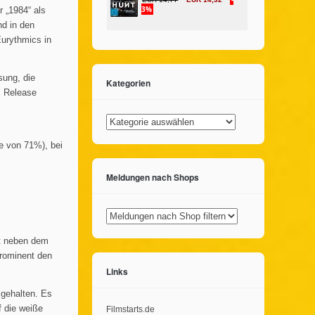
 „1984“ als
d in den
Eurythmics in
sung, die
Kategorien
m Release
Kategorien
e von 71%), bei
Meldungen nach Shops
gt neben dem
rominent den
Links
 gehalten. Es
f die weiße
Filmstarts.de