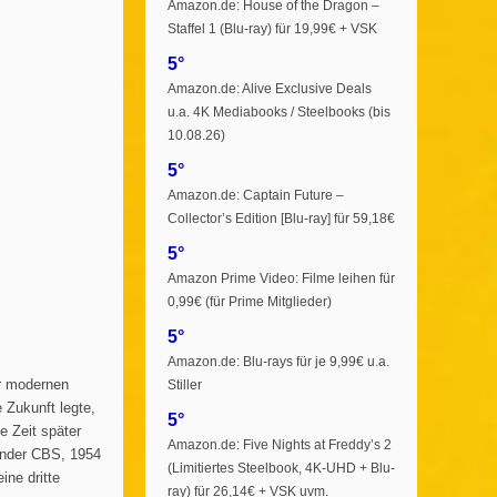
Amazon.de: House of the Dragon –
Staffel 1 (Blu-ray) für 19,99€ + VSK
5°
Amazon.de: Alive Exclusive Deals
u.a. 4K Mediabooks / Steelbooks (bis
10.08.26)
5°
Amazon.de: Captain Future –
Collector’s Edition [Blu-ray] für 59,18€
5°
Amazon Prime Video: Filme leihen für
0,99€ (für Prime Mitglieder)
5°
Amazon.de: Blu-rays für je 9,99€ u.a.
er modernen
Stiller
 Zukunft legte,
5°
e Zeit später
Amazon.de: Five Nights at Freddy’s 2
sender CBS, 1954
(Limitiertes Steelbook, 4K-UHD + Blu-
ine dritte
ray) für 26,14€ + VSK uvm.