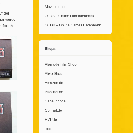
t.
Moviepilot.de
uf der
OFDB – Online Filmdatenbank
ier wurde
OGDB – Online Games Datenbank
 löblich.
Shops
Alamode Film Shop
Alive Shop
Amazon.de
Buecher.de
Capelight.de
Conrad.de
EMP.de
jpc.de