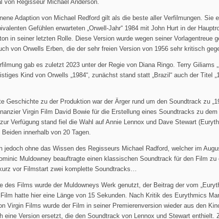
al von Regisseur Michael Anderson.
enene Adaption von Michael Redford gilt als die beste aller Verfilmungen. Sie 
valenten Gefühlen erwarteten „Orwell-Jahr“ 1984 mit John Hurt in der Hauptr
ton in seiner letzten Rolle. Diese Version wurde wegen seiner Vorlagentreue g
ch von Orwells Erben, die der sehr freien Version von 1956 sehr kritisch ge
rfilmung gab es zuletzt 2023 unter der Regie von Diana Ringo. Terry Giliams „Br
eistiges Kind von Orwells „1984“, zunächst stand statt „Brazil“ auch der Titel 
lte Geschichte zu der Produktion war der Ärger rund um den Soundtrack zu „
finanzier Virgin Film David Bowie für die Erstellung eines Soundtracks zu de
 zur Verfügung stand fiel die Wahl auf Annie Lennox und Dave Stewart (Euryt
e Beiden innerhalb von 20 Tagen.
ah jedoch ohne das Wissen des Regisseurs Michael Radford, welcher im Augu
minic Muldowney beauftragte einen klassischen Soundtrack für den Film zu 
 kurz vor Filmstart zwei komplette Soundtracks…
re des Films wurde der Muldowneys Werk genutzt, der Beitrag der vom „Euryt
 Film hatte hier eine Länge von 15 Sekunden. Nach Kritik des Eurythmics M
on Virgin Films wurde der Film in seiner Premierenversion wieder aus den K
h eine Version ersetzt, die den Soundtrack von Lennox und Stewart enthielt