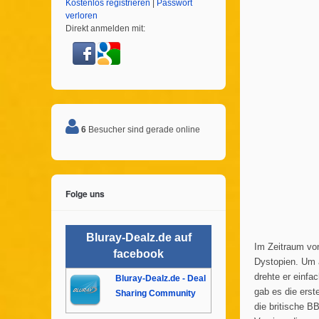
Kostenlos registrieren
|
Passwort
verloren
Direkt anmelden mit:
6
Besucher sind gerade online
Folge uns
Bluray-Dealz.de auf
Im Zeitraum vo
facebook
Dystopien. Um a
drehte er einfac
Bluray-Dealz.de - Deal
gab es die erst
Sharing Community
die britische B