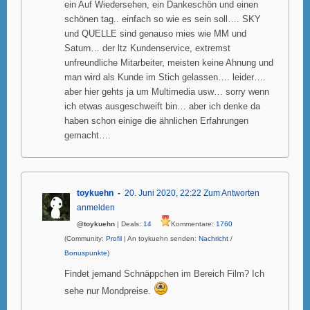
ein Auf Wiedersehen, ein Dankeschön und einen
schönen tag.. einfach so wie es sein soll…. SKY
und QUELLE sind genauso mies wie MM und
Saturn… der ltz Kundenservice, extremst
unfreundliche Mitarbeiter, meisten keine Ahnung und
man wird als Kunde im Stich gelassen…. leider….
aber hier gehts ja um Multimedia usw… sorry wenn
ich etwas ausgeschweift bin… aber ich denke da
haben schon einige die ähnlichen Erfahrungen
gemacht….
toykuehn
20. Juni 2020, 22:22
Zum Antworten
anmelden
@toykuehn
| Deals:
14
Kommentare:
1760
(Community:
Profil
| An toykuehn senden:
Nachricht
/
Bonuspunkte
)
Findet jemand Schnäppchen im Bereich Film? Ich
sehe nur Mondpreise.