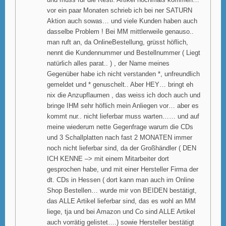
und muss für die Restl. Artikel nochmals kommen…
vor ein paar Monaten schrieb ich bei ner SATURN
Aktion auch sowas… und viele Kunden haben auch
dasselbe Problem ! Bei MM mittlerweile genauso..
man ruft an, da OnlineBestellung, grüsst höflich,
nennt die Kundennummer und Bestellnummer ( Liegt
natürlich alles parat.. ) , der Name meines
Gegenüber habe ich nicht verstanden *, unfreundlich
gemeldet und * genuschelt.. Aber HEY… bringt eh
nix die Anzupflaumen , das weiss ich doch auch und
bringe IHM sehr höflich mein Anliegen vor… aber es
kommt nur.. nicht lieferbar muss warten…… und auf
meine wiederum nette Gegenfrage warum die CDs
und 3 Schallplatten nach fast 2 MONATEN immer
noch nicht lieferbar sind, da der Großhändler ( DEN
ICH KENNE –> mit einem Mitarbeiter dort
gesprochen habe, und mit einer Hersteller Firma der
dt. CDs in Hessen ( dort kann man auch im Online
Shop Bestellen… wurde mir von BEIDEN bestätigt,
das ALLE Artikel lieferbar sind, das es wohl an MM
liege, tja und bei Amazon und Co sind ALLE Artikel
auch vorrätig gelistet….) sowie Hersteller bestätigt