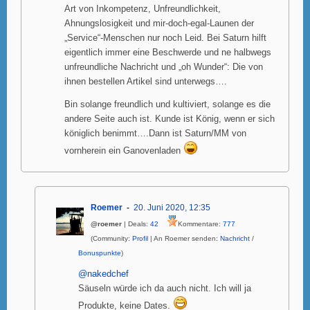
Art von Inkompetenz, Unfreundlichkeit,
Ahnungslosigkeit und mir-doch-egal-Launen der
„Service“-Menschen nur noch Leid. Bei Saturn hilft
eigentlich immer eine Beschwerde und ne halbwegs
unfreundliche Nachricht und „oh Wunder“: Die von
ihnen bestellen Artikel sind unterwegs….
Bin solange freundlich und kultiviert, solange es die
andere Seite auch ist. Kunde ist König, wenn er sich
königlich benimmt….Dann ist Saturn/MM von
vornherein ein Ganovenladen
Roemer
20. Juni 2020, 12:35
@roemer
| Deals:
42
Kommentare:
777
(Community:
Profil
| An Roemer senden:
Nachricht
/
Bonuspunkte
)
@nakedchef
Säuseln würde ich da auch nicht. Ich will ja
Produkte, keine Dates.