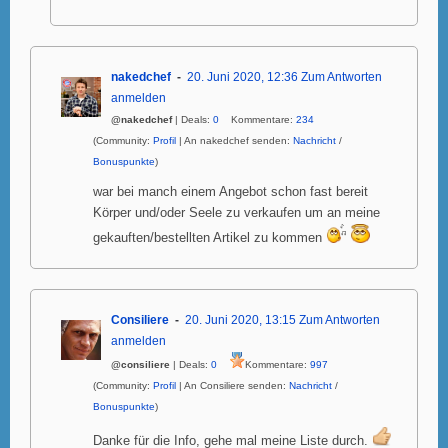
nakedchef
20. Juni 2020, 12:36
Zum Antworten
anmelden
@nakedchef
| Deals:
0
Kommentare:
234
(Community:
Profil
| An nakedchef senden:
Nachricht
/
Bonuspunkte
)
war bei manch einem Angebot schon fast bereit
Körper und/oder Seele zu verkaufen um an meine
gekauften/bestellten Artikel zu kommen
Consiliere
20. Juni 2020, 13:15
Zum Antworten
anmelden
@consiliere
| Deals:
0
Kommentare:
997
(Community:
Profil
| An Consiliere senden:
Nachricht
/
Bonuspunkte
)
Danke für die Info, gehe mal meine Liste durch.