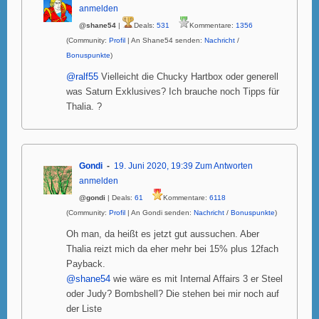
anmelden
@shane54
|
Deals:
531
Kommentare:
1356
(Community:
Profil
| An Shane54 senden:
Nachricht
/
Bonuspunkte
)
@ralf55
Vielleicht die Chucky Hartbox oder generell
was Saturn Exklusives? Ich brauche noch Tipps für
Thalia. ?
Gondi
19. Juni 2020, 19:39
Zum Antworten
anmelden
@gondi
| Deals:
61
Kommentare:
6118
(Community:
Profil
| An Gondi senden:
Nachricht
/
Bonuspunkte
)
Oh man, da heißt es jetzt gut aussuchen. Aber
Thalia reizt mich da eher mehr bei 15% plus 12fach
Payback.
@shane54
wie wäre es mit Internal Affairs 3 er Steel
oder Judy? Bombshell? Die stehen bei mir noch auf
der Liste