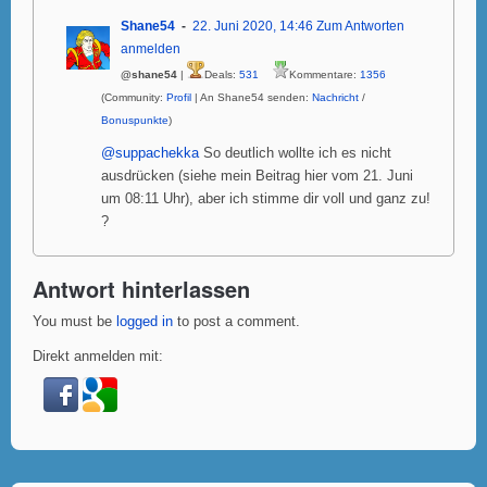
Shane54
22. Juni 2020, 14:46
Zum Antworten
anmelden
@shane54
|
Deals:
531
Kommentare:
1356
(Community:
Profil
| An Shane54 senden:
Nachricht
/
Bonuspunkte
)
@suppachekka
So deutlich wollte ich es nicht
ausdrücken (siehe mein Beitrag hier vom 21. Juni
um 08:11 Uhr), aber ich stimme dir voll und ganz zu!
?
Antwort hinterlassen
You must be
logged in
to post a comment.
Direkt anmelden mit: