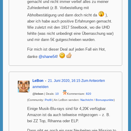
gemacht und nicht immer verlief alles zu meiner
Zufriedenheit (z.B. Vorbestellung mit
Abholbestätigung und dann doch nicht da
),
aber ich habe auch positive Erfahrungen gemacht.
Wie zuletzt mit den 1917 Steelbook, wo die UHD
fehlte (was nicht unbedingt eine Überraschung war)
und mir dann 5€ gutgeschrieben wurden.
Für mich ist dieser Deal auf jeden Fall ein Hot,
danke
@shane54
!
LeBon
21. Juni 2020, 16:15
Zum Antworten
anmelden
@lebon
| Deals:
10
Kommentare:
820
(Community:
Profil
| An LeBon senden:
Nachricht
/
Bonuspunkte
)
Einige Musik-Blu-rays sind für 4,20€ verfügbar.
Amazon ist da auch teilweise mitgezogen – z. B.
bei ZZ Top, Rihanna oder ELP.
Dann gibt es noch ein paar Neuheiten wie Mission to