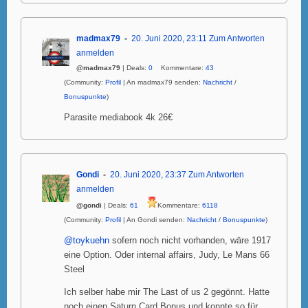
madmax79
20. Juni 2020, 23:11
Zum Antworten
anmelden
@madmax79
| Deals:
0
Kommentare:
43
(Community:
Profil
| An madmax79 senden:
Nachricht
/
Bonuspunkte
)
Parasite mediabook 4k 26€
Gondi
20. Juni 2020, 23:37
Zum Antworten
anmelden
@gondi
| Deals:
61
Kommentare:
6118
(Community:
Profil
| An Gondi senden:
Nachricht
/
Bonuspunkte
)
@toykuehn
sofern noch nicht vorhanden, wäre 1917
eine Option. Oder internal affairs, Judy, Le Mans 66
Steel
Ich selber habe mir The Last of us 2 gegönnt. Hatte
noch einen Saturn Card Bonus und konnte so für