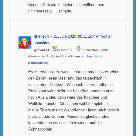
Bei den Preisen ist leider alles vollkommen
uninteressant…. schade.
Shane54
21. Juni 2020, 08:11
Zum Antworten
anmelden
@shane54
|
Deals:
531
Kommentare:
1356
(Community:
Profil
| An Shane54 senden:
Nachricht
/
Bonuspunkte
)
Es ist erstaunlich, was sich manchmal so zwischen
den Zeilen lesen lässt und das tatsächlich in
schlechtem Deutsch. Wenn ich mir vorstelle, der
Praktikant wäre nicht nur besoffen, sondern auch
noch Ausländer, dann wäre das Klischee und
Weltbild mancher Menschen wohl komplettiert.
Meine Toleranz und Weltoffenheit lässt mich jedoch
stets an das Gute im Menschen glauben, also
konzentrieren wir uns lieber wieder auf die
Schnäppchen.