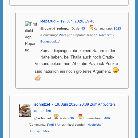
Reparud
19. Juni 2020, 19:46
@reparud_rudrepa
| Deals:
45
Kommentare:
3925
(Community:
Profil
| An Reparud senden:
Nachricht
/
Bonuspunkte
)
Zumal diejenigen, die keinen Saturn in der
Nähe haben, bei Thalia auch noch Gratis-
Versand bekommen. Aber die Payback-Punkte
sind natürlich ein noch größeres Argument.
schnitzel
19. Juni 2020, 20:39
Zum Antworten
anmelden
@schnitzel
|
Deals:
636
Kommentare:
6406
(Community:
Profil
| An schnitzel senden:
Nachricht
/
Bonuspunkte
)