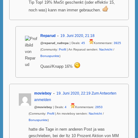
Tip Top! 19% MwSt geschenkt (oder effektiv 15,
noch was) kann man immer gebrauchen.
Reparud
19. Juni 2020, 21:18
@reparud_rudrepa
| Deals:
45
Kommentare:
3925
(Community:
Profil
| An Reparud senden:
Nachricht
/
Bonuspunkte
)
Quasi/Knapp 16%
movieboy
19. Juni 2020, 22:19
Zum Antworten
anmelden
@movieboy
| Deals:
4
Kommentare:
2853
(Community:
Profil
| An movieboy senden:
Nachricht
/
Bonuspunkte
)
hatte die Tage in nem anderen Post ja was
geschrieben, bei der ltz 10 Prozent Aktion von MM