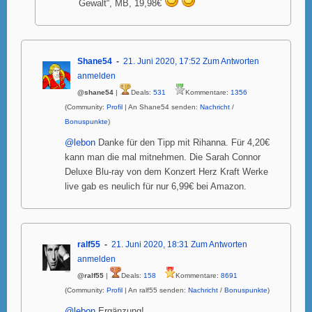
Gewalt“, MB, 19,98€
Shane54
21. Juni 2020, 17:52
Zum Antworten
anmelden
@shane54
|
Deals:
531
Kommentare:
1356
(Community:
Profil
| An Shane54 senden:
Nachricht
/
Bonuspunkte
)
@lebon
Danke für den Tipp mit Rihanna. Für 4,20€
kann man die mal mitnehmen. Die Sarah Connor
Deluxe Blu-ray von dem Konzert Herz Kraft Werke
live gab es neulich für nur 6,99€ bei Amazon.
ralf55
21. Juni 2020, 18:31
Zum Antworten
anmelden
@ralf55
|
Deals:
158
Kommentare:
8691
(Community:
Profil
| An ralf55 senden:
Nachricht
/
Bonuspunkte
)
@lebon
Ergänzung!