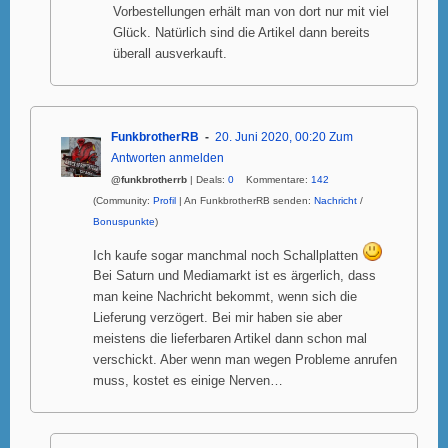
Vorbestellungen erhält man von dort nur mit viel
Glück. Natürlich sind die Artikel dann bereits
überall ausverkauft.
FunkbrotherRB
20. Juni 2020, 00:20
Zum
Antworten anmelden
@funkbrotherrb
| Deals:
0
Kommentare:
142
(Community:
Profil
| An FunkbrotherRB senden:
Nachricht
/
Bonuspunkte
)
Ich kaufe sogar manchmal noch Schallplatten
Bei Saturn und Mediamarkt ist es ärgerlich, dass
man keine Nachricht bekommt, wenn sich die
Lieferung verzögert. Bei mir haben sie aber
meistens die lieferbaren Artikel dann schon mal
verschickt. Aber wenn man wegen Probleme anrufen
muss, kostet es einige Nerven…