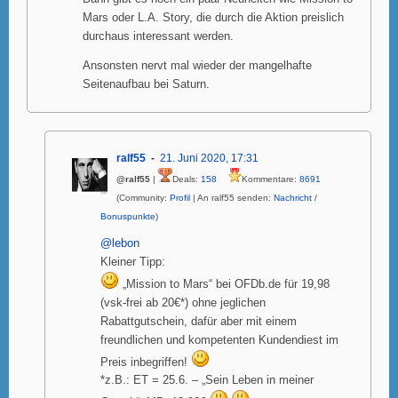
Mars oder L.A. Story, die durch die Aktion preislich
durchaus interessant werden.
Ansonsten nervt mal wieder der mangelhafte
Seitenaufbau bei Saturn.
ralf55
21. Juni 2020, 17:31
@ralf55
|
Deals:
158
Kommentare:
8691
(Community:
Profil
| An ralf55 senden:
Nachricht
/
Bonuspunkte
)
@lebon
Kleiner Tipp:
„Mission to Mars“ bei OFDb.de für 19,98
(vsk-frei ab 20€*) ohne jeglichen
Rabattgutschein, dafür aber mit einem
freundlichen und kompetenten Kundendiest im
Preis inbegriffen!
*z.B.: ET = 25.6. – „Sein Leben in meiner