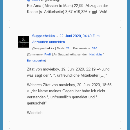
Bei Ama ( Mission to Mars) 22,99 -Abzug an der
Kasse (s. Artikelseite) 3,67 =19,32€ + ggf. Vsk!
Suppachekka
22. Juni 2020, 04:49
Zum
Antworten anmelden
@suppachekka
| Deals:
21
Kommentare:
396
(Community:
Profil
| An Suppachekka senden:
Nachricht
/
Bonuspunkte
)
Zitat von movieboy, 19. Juni 2020, 22:19 –> „und
was sagt der *, *, unfreundliche Mitarbeiter […]“
Weiteres Zitat von movieboy, 20. Juni 2020, 18:55 –
> „der Name meines Gegenüber habe ich nicht
verstanden *, unfreundlich gemeldet und *
genuschelt“
Widerlich.