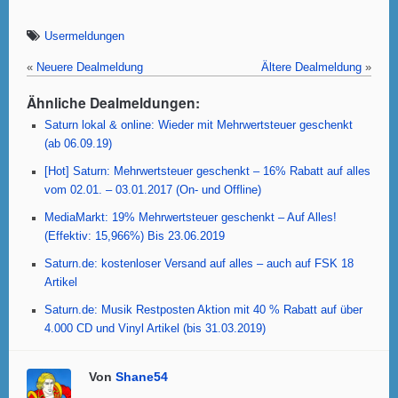
a
wi
h
nt
m
m
c
tt
at
er
ail
ail
Usermeldungen
e
er
s
e
«
Neuere Dealmeldung
Ältere Dealmeldung
»
b
A
st
Ähnliche Dealmeldungen:
o
p
Saturn lokal & online: Wieder mit Mehrwertsteuer geschenkt
(ab 06.09.19)
o
p
[Hot] Saturn: Mehrwertsteuer geschenkt – 16% Rabatt auf alles
k
vom 02.01. – 03.01.2017 (On- und Offline)
MediaMarkt: 19% Mehrwertsteuer geschenkt – Auf Alles!
(Effektiv: 15,966%) Bis 23.06.2019
Saturn.de: kostenloser Versand auf alles – auch auf FSK 18
Artikel
Saturn.de: Musik Restposten Aktion mit 40 % Rabatt auf über
4.000 CD und Vinyl Artikel (bis 31.03.2019)
Von
Shane54