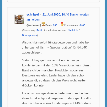
schnitzel
21. Juni 2020, 10:40
Zum Antworten
anmelden
@schnitzel
|
Deals:
636
Kommentare:
6406
(Community:
Profil
| An schnitzel senden:
Nachricht
/
Bonuspunkte
)
Also ich bin sofort fündig geworden und habe bei
„The Last of Us II – Special Edition“ für 84,04€
zugeschlagen.
Saturn Ebay geht sogar mit und ist sogar
kombinierbar mit den 10% Visa-Gutschein. Damit
lässt sich bei manchen Produkten sogar ein
Bestpreis erzielen. Leider habe ich den schon
angewandt, so dass ich den Preis nicht weiter
drücken konnte.
Es ist schon irgendwie schade, wie manche hier
ihren Frust aufgrund negative Erfahrungen kundtun.
Auch ich habe meine Erfahrungen mit MM/Saturn