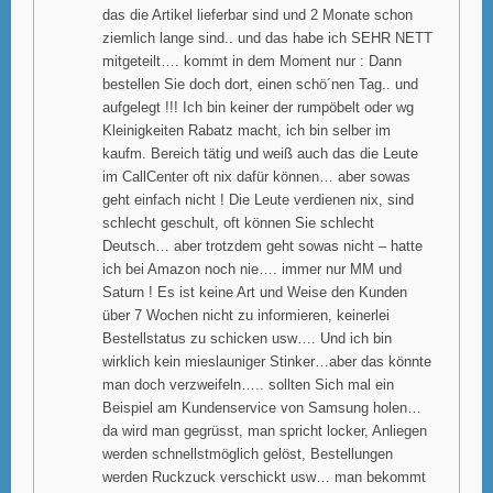
das die Artikel lieferbar sind und 2 Monate schon
ziemlich lange sind.. und das habe ich SEHR NETT
mitgeteilt…. kommt in dem Moment nur : Dann
bestellen Sie doch dort, einen schö´nen Tag.. und
aufgelegt !!! Ich bin keiner der rumpöbelt oder wg
Kleinigkeiten Rabatz macht, ich bin selber im
kaufm. Bereich tätig und weiß auch das die Leute
im CallCenter oft nix dafür können… aber sowas
geht einfach nicht ! Die Leute verdienen nix, sind
schlecht geschult, oft können Sie schlecht
Deutsch… aber trotzdem geht sowas nicht – hatte
ich bei Amazon noch nie…. immer nur MM und
Saturn ! Es ist keine Art und Weise den Kunden
über 7 Wochen nicht zu informieren, keinerlei
Bestellstatus zu schicken usw…. Und ich bin
wirklich kein mieslauniger Stinker…aber das könnte
man doch verzweifeln….. sollten Sich mal ein
Beispiel am Kundenservice von Samsung holen…
da wird man gegrüsst, man spricht locker, Anliegen
werden schnellstmöglich gelöst, Bestellungen
werden Ruckzuck verschickt usw… man bekommt