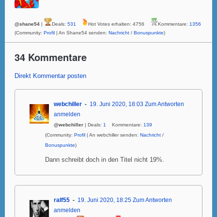
@shane54
|
Deals:
531
Hot Votes erhalten: 4756
Kommentare:
1356
(Community:
Profil
| An Shane54 senden:
Nachricht
/
Bonuspunkte
)
34 Kommentare
Direkt Kommentar posten
webchiller
19. Juni 2020, 18:03
Zum Antworten
anmelden
@webchiller
| Deals:
1
Kommentare:
139
(Community:
Profil
| An webchiller senden:
Nachricht
/
Bonuspunkte
)
Dann schreibt doch in den Titel nicht 19%.
ralf55
19. Juni 2020, 18:25
Zum Antworten
anmelden