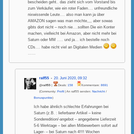
bescheiden geht.. das zieht sich vom Vorstand bis
zum Verkäufer, wie ein roter Faden…. unfreundliche
nixwissende Leute…. also man kann ja über
AMAZON sagen was man möchte,,,, aber sowas
gibts dort nicht – noch nie….sollten Die ein Konter
machen, vielleicht bei Amazon, aber nicht mehr bei
Saturn oder MM ….. und ja… ich bestelle noch
CDs…. habe nicht viel an Digitalen Medien
……
ralf55
20. Juni 2020, 09:32
@ralf55
|
Deals:
158
Kommentare:
8691
(Community:
Profil
| An ralf55 senden:
Nachricht
/
Bonuspunkte
)
Ich habe ähnlich schlechte Erfahrungen bei
Saturn (z.B. : lieferbarer Artikel – keine
Sonderedition/-angebot – angegebene Lieferzeit
5-6 Werktage – bei allen Mitbewerbern sofort auf
Lager- – bei Saturn nach 4!!!! Wochen