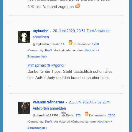
49€ inkl. Versand zugreifen
toykuehn
20. Juni 2020, 23:51
Zum Antworten
anmelden
@toykuehn
| Deals:
14
Kommentare:
1760
(Community:
Profil
| An toykuehn senden:
Nachricht
/
Bonuspunkte
)
@madmax79
@gondi
Danke für die Tipps. Steht tatsächlich schon alles
hier. Außer Judy und den brauche ich eher nicht.
Valandil Nénharma
21. Juni 2020, 07:52
Zum
Antworten anmelden
@claudius181991
|
Deals:
273
Kommentare:
2650
(Community:
Profil
| An Valandil Nénharma senden:
Nachricht
/
Bonuspunkte
)