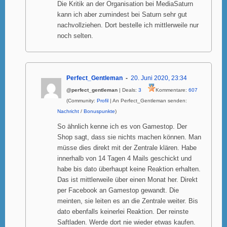
Die Kritik an der Organisation bei MediaSaturn
kann ich aber zumindest bei Saturn sehr gut
nachvollziehen. Dort bestelle ich mittlerweile nur
noch selten.
Perfect_Gentleman
20. Juni 2020, 23:34
@perfect_gentleman
| Deals:
3
Kommentare:
607
(Community:
Profil
| An Perfect_Gentleman senden:
Nachricht
/
Bonuspunkte
)
So ähnlich kenne ich es von Gamestop. Der
Shop sagt, dass sie nichts machen können. Man
müsse dies direkt mit der Zentrale klären. Habe
innerhalb von 14 Tagen 4 Mails geschickt und
habe bis dato überhaupt keine Reaktion erhalten.
Das ist mittlerweile über einen Monat her. Direkt
per Facebook an Gamestop gewandt. Die
meinten, sie leiten es an die Zentrale weiter. Bis
dato ebenfalls keinerlei Reaktion. Der reinste
Saftladen. Werde dort nie wieder etwas kaufen.