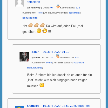
anmelden
@shumway
| Deals:
94
Kommentare:
522
(Community:
Profil
| An shumway senden:
Nachricht
/
Bonuspunkte
)
Hot
Da wird auf jeden Fall ‚mal
gestöbert
!!!
Slif3r
20. Juni 2020, 01:19
@slif3r
| Deals:
64
Kommentare:
893
(Community:
Profil
| An Slif3r senden:
Nachricht
/
Bonuspunkte
)
Beim Stöbern bin ich dabei; ob es auch für ein
„Hot“ reicht wird sich hingegen noch zeigen
müssen
Shane54
19. Juni 2020, 18:52
Zum Antworten