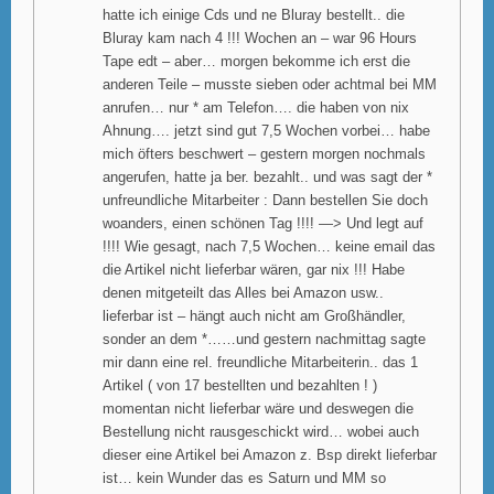
hatte ich einige Cds und ne Bluray bestellt.. die
Bluray kam nach 4 !!! Wochen an – war 96 Hours
Tape edt – aber… morgen bekomme ich erst die
anderen Teile – musste sieben oder achtmal bei MM
anrufen… nur * am Telefon…. die haben von nix
Ahnung…. jetzt sind gut 7,5 Wochen vorbei… habe
mich öfters beschwert – gestern morgen nochmals
angerufen, hatte ja ber. bezahlt.. und was sagt der *
unfreundliche Mitarbeiter : Dann bestellen Sie doch
woanders, einen schönen Tag !!!! —> Und legt auf
!!!! Wie gesagt, nach 7,5 Wochen… keine email das
die Artikel nicht lieferbar wären, gar nix !!! Habe
denen mitgeteilt das Alles bei Amazon usw..
lieferbar ist – hängt auch nicht am Großhändler,
sonder an dem *……und gestern nachmittag sagte
mir dann eine rel. freundliche Mitarbeiterin.. das 1
Artikel ( von 17 bestellten und bezahlten ! )
momentan nicht lieferbar wäre und deswegen die
Bestellung nicht rausgeschickt wird… wobei auch
dieser eine Artikel bei Amazon z. Bsp direkt lieferbar
ist… kein Wunder das es Saturn und MM so