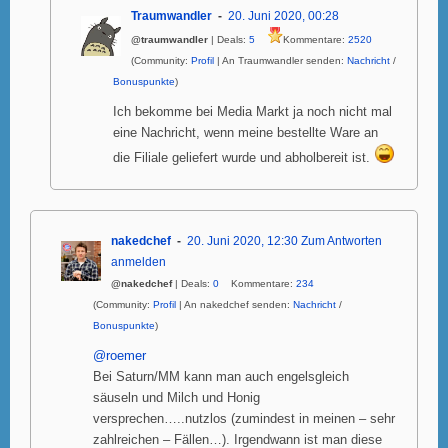
Traumwandler
20. Juni 2020, 00:28
@traumwandler
| Deals:
5
Kommentare:
2520
(Community:
Profil
| An Traumwandler senden:
Nachricht
/
Bonuspunkte
)
Ich bekomme bei Media Markt ja noch nicht mal
eine Nachricht, wenn meine bestellte Ware an
die Filiale geliefert wurde und abholbereit ist.
nakedchef
20. Juni 2020, 12:30
Zum Antworten
anmelden
@nakedchef
| Deals:
0
Kommentare:
234
(Community:
Profil
| An nakedchef senden:
Nachricht
/
Bonuspunkte
)
@roemer
Bei Saturn/MM kann man auch engelsgleich
säuseln und Milch und Honig
versprechen…..nutzlos (zumindest in meinen – sehr
zahlreichen – Fällen…). Irgendwann ist man diese