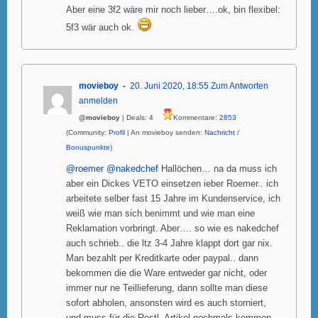
Aber eine 3f2 wäre mir noch lieber….ok, bin flexibel:
5f3 wär auch ok.
movieboy
20. Juni 2020, 18:55
Zum Antworten
anmelden
@movieboy
| Deals:
4
Kommentare:
2853
(Community:
Profil
| An movieboy senden:
Nachricht
/
Bonuspunkte
)
@roemer
@nakedchef
Hallöchen… na da muss ich
aber ein Dickes VETO einsetzen ieber Roemer.. ich
arbeitete selber fast 15 Jahre im Kundenservice, ich
weiß wie man sich benimmt und wie man eine
Reklamation vorbringt. Aber…. so wie es nakedchef
auch schrieb.. die ltz 3-4 Jahre klappt dort gar nix.
Man bezahlt per Kreditkarte oder paypal.. dann
bekommen die die Ware entweder gar nicht, oder
immer nur ne Teillieferung, dann sollte man diese
sofort abholen, ansonsten wird es auch storniert,