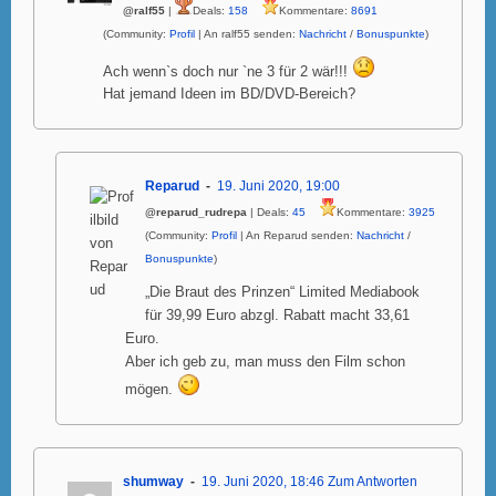
@ralf55
|
Deals:
158
Kommentare:
8691
(Community:
Profil
| An ralf55 senden:
Nachricht
/
Bonuspunkte
)
Ach wenn`s doch nur `ne 3 für 2 wär!!!
Hat jemand Ideen im BD/DVD-Bereich?
Reparud
19. Juni 2020, 19:00
@reparud_rudrepa
| Deals:
45
Kommentare:
3925
(Community:
Profil
| An Reparud senden:
Nachricht
/
Bonuspunkte
)
„Die Braut des Prinzen“ Limited Mediabook
für 39,99 Euro abzgl. Rabatt macht 33,61
Euro.
Aber ich geb zu, man muss den Film schon
mögen.
shumway
19. Juni 2020, 18:46
Zum Antworten