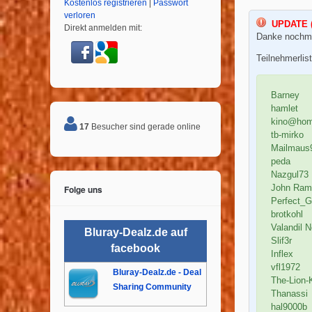
Kostenlos registrieren
|
Passwort
verloren
UPDATE (
Direkt anmelden mit:
Danke nochmal
Teilnehmerlist
Barney
hamlet
kino@ho
17
Besucher sind gerade online
tb-mirko
Mailmaus
peda
Nazgul73
Folge uns
John Ram
Perfect_
brotkohl
Valandil 
Bluray-Dealz.de auf
Slif3r
facebook
Inflex
vfl1972
Bluray-Dealz.de - Deal
The-Lion-
Sharing Community
Thanassi
hal9000b