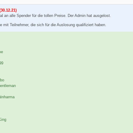
30.12.21)
 an alle Spender für die tollen Preise. Der Admin hat ausgelost.
e mit Teilnehmer, die sich für die Auslosung qualifiziert haben.
me
99
bo
Gentleman
Nénharma
King