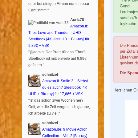
The Know
oder bei einigen Filmen nur ein paar
Gondi
Cent :hmm:"
Lordmajes
sascha75
Auric78
toykuehn
Amazon.it:
Thor: Love and Thunder – UHD
Steelbook [4K Ultra HD + Blu-ray] für
9,89€ + VSK
Die Preis
per Zufall
"@admin: Der Preis für das "Thor"-
Listennum
Steelbook ist mittlerweile auf 9,89€
gewinnt d
gefallen."
Die Spen
schnitzel
Amazon.it: Smile 2 – Siehst
du es auch? Steelbook [4K
Herzlichen G
UHD + Blu-ray] für 17,66€ + VSK
"Ist das schon zwei Wochen her?
Gott, wie die Zeit vergeht. Ich glaube,
ich arbeite zu viel."
schnitzel
Amazon.de: 9 Movie Action
Collection – Vol. 2 [Blu-ray]