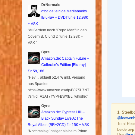
DrNormalo
ofbd.de: einige Mediabooks
[Blu-ray + DVD] für je 12,98€
+ VSK
"Außerdem noch "Repo Men" in den
Covern B, C und D für je 12,98€ +
VSK."
Gyre
Amazon.de: Captain Future –
Collector’s Edition [Blu-ray]
für 59,18€
"Hey ... aktuell 52,47€ inkl. Versand
aus Spanien:
https://www.amazon.es/dp/B07SL7NTXR
?smid=A1AT7YVPFBWXBL :whistle:"
Gyre
Amazon.de: Cypress Hill –
1. Steelb
@loewenh
Black Sunday Live At The
Total Reca
Royal Albert (BR+2CD) für 15€ + VSK
beide ovp
"Nochmals günstiger als beim Prime