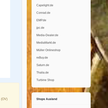
Capelight.de
Conrad.de
EMP.de
jpc.de
Media-Dealer.de
MediaMarkt.de
Müller Onlineshop
reBuy.de
Saturn.de
Thalia.de
Turbine Shop
Shops Ausland
l (OV)