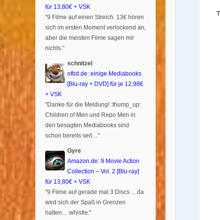
für 13,80€ + VSK
"9 Filme auf einen Streich. 13€ hören
sich im ersten Moment verlockend an,
aber die meisten Filme sagen mir
nichts."
schnitzel
ofbd.de: einige Mediabooks
[Blu-ray + DVD] für je 12,98€
+ VSK
"Danke für die Meldung! :thump_up:
Children of Men und Repo Men in
den besagten Mediabooks sind
schon bereits seit…"
Gyre
Amazon.de: 9 Movie Action
Collection – Vol. 2 [Blu-ray]
für 13,80€ + VSK
"9 Filme auf gerade mal 3 Discs ... da
wird sich der Spaß in Grenzen
halten... :whistle:"