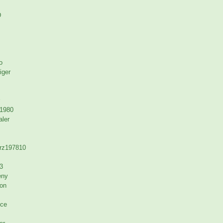
D
o
iger
1980
aler
rz197810
3
eny
on
ce