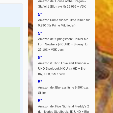
Amazon.de: House of the Dragon –
Staffel 1 (Blu-ray) für 19,99€ + VSK
5°
Amazon Prime Video: Filme leihen für
0,99€ (für Prime Mitglieder)
5°
Amazon.de: Springsteen: Deliver Me
from Nowhere [4K UHD + Blu-ray] für
25,10€ + VSK uvm.
5°
Amazon.it: Thor: Love and Thunder –
UHD Steelbook [4K Ultra HD + Blu-
ray] für 9,89€ + VSK
5°
Amazon.de: Blu-rays für je 9,99€ u.a.
Stiller
5°
Amazon.de: Five Nights at Freddy’s 2
(Limitiertes Steelbook, 4K-UHD + Blu-