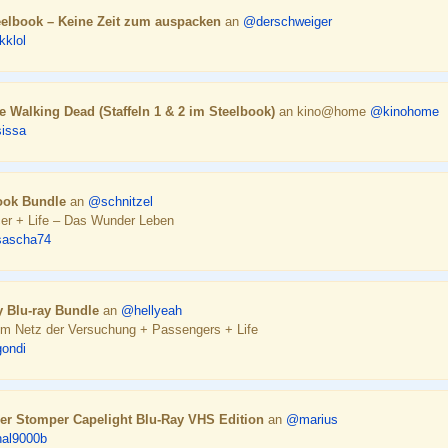
eelbook – Keine Zeit zum auspacken
an
@derschweiger
kklol
he Walking Dead (Staffeln 1 & 2 im Steelbook)
an kino@home
@kinohome
issa
book Bundle
an
@schnitzel
er + Life – Das Wunder Leben
ascha74
y Blu-ray Bundle
an
@hellyeah
Im Netz der Versuchung + Passengers + Life
ondi
er Stomper Capelight Blu-Ray VHS Edition
an
@marius
al9000b