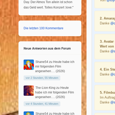
Von
@toy
Day. Der Atmos Ton allein ist schon
das Geld wert. Tolles Konzert :love:"
2. Amaray
Danke
@c
Die letzten 100 Kommentare
3. Avatar
Wert von
Neue Antworten aus dem Forum
Danke
@sl
Shane54
zu
Heute habe ich
mir folgenden Film
4. Ein S
angesehen…. (2026)
Danke
@c
vor 2 Stunden, 55 Minuten
The-Lion-King
zu
Heute
habe ich mir folgenden Film
5. Filmb
angesehen…. (2026)
Im Auftra
Danke
@s
vor 4 Stunden, 41 Minuten
Shane54
zu
Heute habe ich