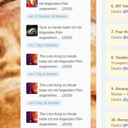
mir folgenden Film
6. 007 St
angesehen…. (2026)
Danke
@f
vor 17 Stunden, 24 Minuten
Gyre
zu
Heute habe ich mir
7. Fear t
folgenden Film
Danke
@s
angesehen…. (2026)
vor 1 Tag, 4 Stunden
The-Lion-King
zu
Heute
8. Steel
habe ich mir folgenden Film
Snowpierc
angesehen…. (2026)
Danke
@s
vor 1 Tag, 6 Stunden
The-Lion-King
zu
Heute
9. Amara
habe ich mir folgenden Film
Merida + 
angesehen…. (2026)
Danke
@g
vor 1 Tag, 20 Stunden
The-Lion-King
zu
Heute
habe ich mir folgenden Film
10. Romp
angesehen…. (2026)
Danke
@h