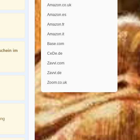
Amazon.co.uk
Amazon.es
Amazon.fr
Amazon.it
Base.com
schein im
CeDe.de
Zavvi.com
Zavvi.de
Zoom.co.uk
ung