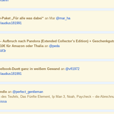
kuehn
-Paket „Für alle was dabei“
an Mar
@mar_ha
laudius181991
 – Aufbruch nach Pandora (Extended Collector’s Edition) + Geschenkgut
 10€ für Amazon oder Thalia
an
@peda
if3r
teelbook-Duett ganz in weißem Gewand
an
@vfl1972
laudius181991
undle
an
@perfect_gentleman
g des Teufels, Das Fünfte Element, Ip Man 3, Noah, Paycheck – die Abrechn
issa