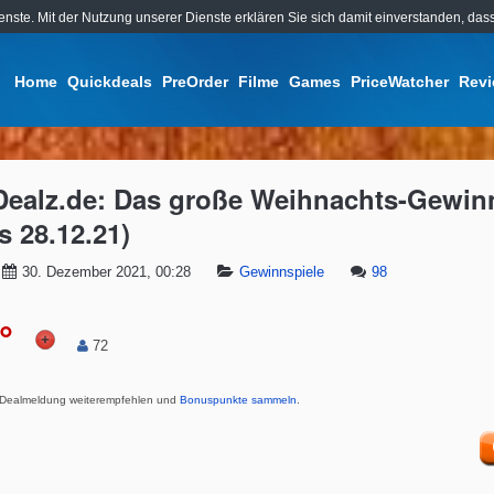
ienste. Mit der Nutzung unserer Dienste erklären Sie sich damit einverstanden, d
Home
Quickdeals
PreOrder
Filme
Games
PriceWatcher
Rev
Dealz.de: Das große Weihnachts-Gewin
s 28.12.21)
30. Dezember 2021, 00:28
Gewinnspiele
98
°
72
Dealmeldung weiterempfehlen und
Bonuspunkte sammeln
.