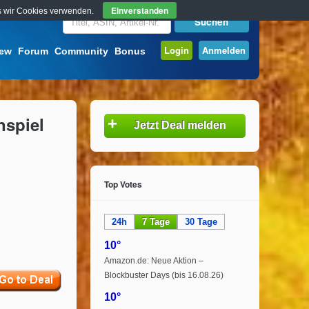
Einverstanden
ass wir Cookies verwenden.
Login
Anmelden
iew
Forum
Community
Bonus
nspiel
+
Jetzt Deal melden
Top Votes
24h
7 Tage
30 Tage
10°
Amazon.de: Neue Aktion –
Blockbuster Days (bis 16.08.26)
10°