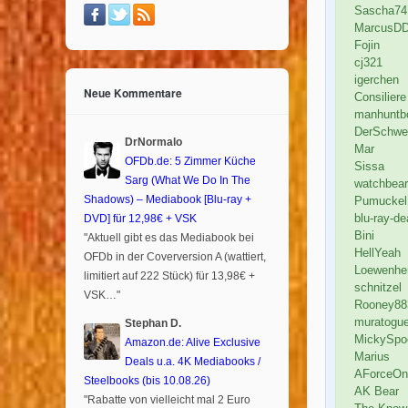
Sascha74
MarcusD
Fojin
cj321
igerchen
Neue Kommentare
Consiliere
manhuntb
DerSchwe
DrNormalo
Mar
OFDb.de: 5 Zimmer Küche
Sissa
Sarg (What We Do In The
watchbear
Shadows) – Mediabook [Blu-ray +
Pumuckel
DVD] für 12,98€ + VSK
blu-ray-de
Bini
"Aktuell gibt es das Mediabook bei
HellYeah
OFDb in der Coverversion A (wattiert,
Loewenhe
limitiert auf 222 Stück) für 13,98€ +
schnitzel
VSK…"
Rooney88
muratogu
Stephan D.
MickySpo
Amazon.de: Alive Exclusive
Marius
Deals u.a. 4K Mediabooks /
AForceOn
Steelbooks (bis 10.08.26)
AK Bear
"Rabatte von vielleicht mal 2 Euro