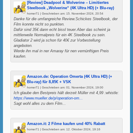
[Review] Deadpool & Wolverine – Limitiertes
Steelbook „Wolverine“ (4K Ultra HD) (+ Blu-ray)
homer71 | Geschrieben am: 15. November 2024, 20:54
Danke für die umfangreiche Review.Schickes Steelbook, der
Film konnte nicht so punkten.
Dafür sind 35€ dann echt bissl teuer.Aber das scheint ja
mittlerweile Normalpreis für ein 4K Steelbook zu sein.
Gladiator 2 wird ja schon für 40€ zur Vorbestellung
angeboten.
Werde ihn mal in ner Amaray für nen vernünftigen Preis
kaufen.
Amazon.de: Operation Omerta (4K Ultra HD) (+
Blu-ray) für 8,85€ + VSK
homer71 | Geschrieben am: 01. November 2024, 19:00
Ich glaube den Bestpreis hält derzeit Müller mit 4,99 :whistle:
https://www.mueller.de/p/operation-om...
Sagt wohl alles zu dem Film...
Amazon.it: 2 Filme kaufen und 40% Rabatt
homer71 | Geschrieben am: 12. Oktober 2024, 19:16