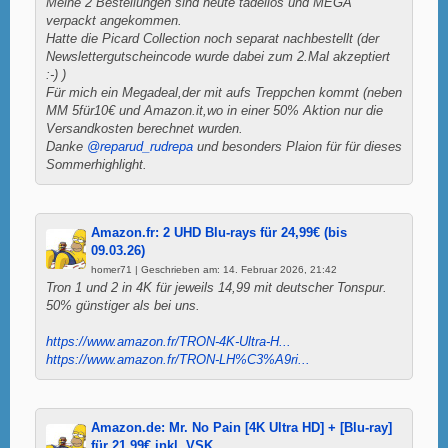
Meine 2 Bestellungen sind heute tadellos und MEGA
verpackt angekommen.
Hatte die Picard Collection noch separat nachbestellt (der
Newslettergutscheincode wurde dabei zum 2.Mal akzeptiert
:-) )
Für mich ein Megadeal,der mit aufs Treppchen kommt (neben
MM 5für10€ und Amazon.it,wo in einer 50% Aktion nur die
Versandkosten berechnet wurden.
Danke
@reparud_rudrepa
und besonders Plaion für für dieses
Sommerhighlight.
Amazon.fr: 2 UHD Blu-rays für 24,99€ (bis
09.03.26)
homer71 | Geschrieben am: 14. Februar 2026, 21:42
Tron 1 und 2 in 4K für jeweils 14,99 mit deutscher Tonspur.
50% günstiger als bei uns.
https://www.amazon.fr/TRON-4K-Ultra-H...
https://www.amazon.fr/TRON-LH%C3%A9ri...
Amazon.de: Mr. No Pain [4K Ultra HD] + [Blu-ray]
für 21,99€ inkl. VSK