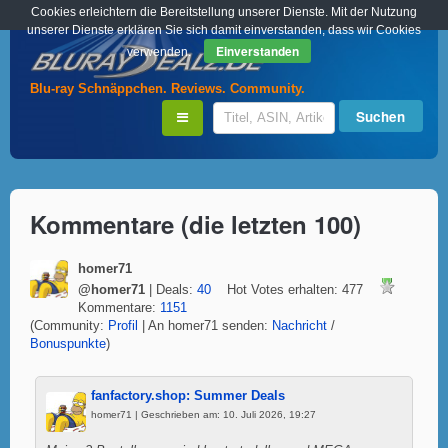
Cookies erleichtern die Bereitstellung unserer Dienste. Mit der Nutzung
unserer Dienste erklären Sie sich damit einverstanden, dass wir Cookies
Einverstanden
verwenden.
Blu-ray Schnäppchen. Reviews. Community.
Kommentare (die letzten 100)
homer71
@homer71
| Deals:
40
Hot Votes erhalten: 477
Kommentare:
1151
(Community:
Profil
| An homer71 senden:
Nachricht
/
Bonuspunkte
)
fanfactory.shop: Summer Deals
homer71 | Geschrieben am: 10. Juli 2026, 19:27