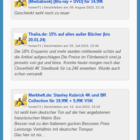
(Mediabook) [Blu-ray + DVD] für 14,99€
homer71 | Geschrieben am: 09. August 2023, 22:18
Geschenkt wohl noch zu teuer
Thalia.de: 15% auf alles außer Bücher (bis
20.01.24)
homer71 | Geschrieben am: 05. Juli 2023, 23:36
Die 18% Ersparnis und mehr wurden mittlerweile schön auf
die Artikel aufgeschlagen.Die Preise im Filmbereich sind ja
jenseits von gut und böse. Konnte heute morgen noch das
Cloverfield 4K Steelbook für ca.24€ erwerben .Wurde auch
schon versandt.
Merkheft.de: Stanley Kubrick 4K und BR
Collection für 19,99€ + 5,99€ VSK
homer71 | Geschrieben am: 14. Juni 2023, 23:19
Ist wohl kein deutscher Ton auf der hier angebotenen
französischen Matrix Box.
Besser mal zu den Italienern gucken.Besseres Preis
Leistungs Verhältnis mit deutscher Tonspur.
Das hier ist nix....