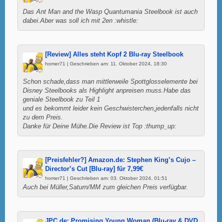
Das Ant Man and the Wasp Quantumania Steelbook ist auch
dabei.Aber was soll ich mit 2en :whistle:
[Review] Alles steht Kopf 2 Blu-ray Steelbook
homer71 | Geschrieben am: 11. Oktober 2024, 18:30
Schon schade,dass man mittlerweile Spottglosselemente bei
Disney Steelbooks als Highlight anpreisen muss.Habe das
geniale Steelbook zu Teil 1
und es bekommt leider kein Geschwisterchen,jedenfalls nicht
zu dem Preis.
Danke für Deine Mühe.Die Review ist Top :thump_up:
[Preisfehler?] Amazon.de: Stephen King’s Cujo –
Director’s Cut [Blu-ray] für 7,99€
homer71 | Geschrieben am: 03. Oktober 2024, 01:51
Auch bei Müller,Saturn/MM zum gleichen Preis verfügbar.
JPC.de: Promising Young Woman (Blu-ray & DVD