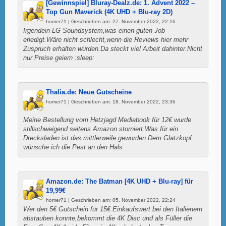
[Gewinnspiel] Bluray-Dealz.de: 1. Advent 2022 –
Top Gun Maverick (4K UHD + Blu-ray 2D)
homer71 | Geschrieben am: 27. November 2022, 22:16
Irgendein LG Soundsystem,was einen guten Job
erledigt.Wäre nicht schlecht,wenn die Reviews hier mehr
Zuspruch erhalten würden.Da steckt viel Arbeit dahinter.Nicht
nur Preise geiern :sleep:
Thalia.de: Neue Gutscheine
homer71 | Geschrieben am: 18. November 2022, 23:36
Meine Bestellung vom Hetzjagd Mediabook für 12€ wurde
stillschweigend seitens Amazon storniert.Was für ein
Drecksladen ist das mittlerweile geworden.Dem Glatzkopf
wünsche ich die Pest an den Hals.
Amazon.de: The Batman [4K UHD + Blu-ray] für
19,99€
homer71 | Geschrieben am: 05. November 2022, 22:24
Wer den 5€ Gutschein für 15€ Einkaufswert bei den Italienern
abstauben konnte,bekommt die 4K Disc und als Füller die