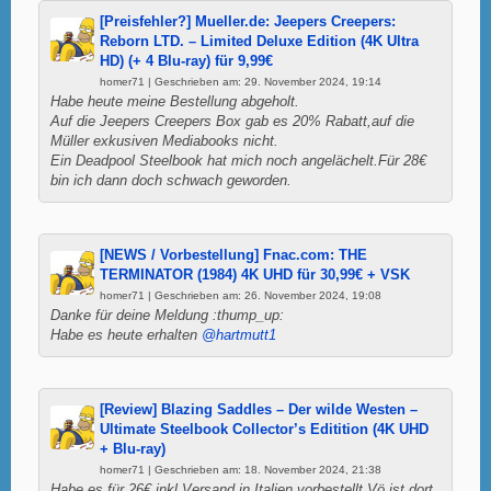
[Preisfehler?] Mueller.de: Jeepers Creepers:
Reborn LTD. – Limited Deluxe Edition (4K Ultra
HD) (+ 4 Blu-ray) für 9,99€
homer71 | Geschrieben am: 29. November 2024, 19:14
Habe heute meine Bestellung abgeholt.
Auf die Jeepers Creepers Box gab es 20% Rabatt,auf die
Müller exkusiven Mediabooks nicht.
Ein Deadpool Steelbook hat mich noch angelächelt.Für 28€
bin ich dann doch schwach geworden.
[NEWS / Vorbestellung] Fnac.com: THE
TERMINATOR (1984) 4K UHD für 30,99€ + VSK
homer71 | Geschrieben am: 26. November 2024, 19:08
Danke für deine Meldung :thump_up:
Habe es heute erhalten
@hartmutt1
[Review] Blazing Saddles – Der wilde Westen –
Ultimate Steelbook Collector’s Editition (4K UHD
+ Blu-ray)
homer71 | Geschrieben am: 18. November 2024, 21:38
Habe es für 26€ inkl.Versand in Italien vorbestellt.Vö ist dort