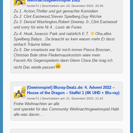
Weihnachtsgewinnspiel 2022
homer71 | Geschrieben am: 23. Dezember 2022, 20:30
Zu 1. Action,Thriller und gut gemachte Komödien
Zu 2. Clint Eastwood,Steven Spielberg,Guy Ritchie
Zu 3. Denzel Washington,Robert Downey Jr.,Clint Eastwood
und sorry für eine Nr.4...Louis de Funes
Zu 4. Hook,Jurassic Park und natürlich E.T.
Oha,alles
Spielberg Babys...Da braucht es kein warum mehr.Er lässt
einfach Träume leben.
Zu 5. Der smarteste war für mich immer Pierce Brosnan ,
Christian Bale ohne Fledermauskostüm wäre mein
Favorit.Als Gegenspielerin dann Glenn Close.Die mag ich
nicht.Das würde passen
[Gewinnspiel] Bluray-Dealz.de: 4. Advent 2022 –
House of the Dragon – Staffel 1 (4K UHD + Blu-ray)
homer71 | Geschrieben am: 21. Dezember 2022, 21:42
Frohe Weihnachten an alle
und spendet für das Community Weihnachtsgewinnspiel.Habt
alle was davon....