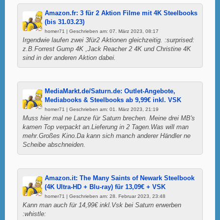
Amazon.fr: 3 für 2 Aktion Filme mit 4K Steelbooks
(bis 31.03.23)
homer71 | Geschrieben am: 07. März 2023, 08:17
Irgendwie laufen zwei 3für2 Aktionen gleichzeitig. :surprised:
z.B.Forrest Gump 4K ,Jack Reacher 2 4K und Christine 4K
sind in der anderen Aktion dabei.
MediaMarkt.de/Saturn.de: Outlet-Angebote,
Mediabooks & Steelbooks ab 9,99€ inkl. VSK
homer71 | Geschrieben am: 01. März 2023, 21:19
Muss hier mal ne Lanze für Saturn brechen. Meine drei MB's
kamen Top verpackt an.Lieferung in 2 Tagen.Was will man
mehr.Großes Kino.Da kann sich manch anderer Händler ne
Scheibe abschneiden.
Amazon.it: The Many Saints of Newark Steelbook
(4K Ultra-HD + Blu-ray) für 13,09€ + VSK
homer71 | Geschrieben am: 28. Februar 2023, 23:48
Kann man auch für 14,99€ inkl.Vsk bei Saturn erwerben
:whistle: