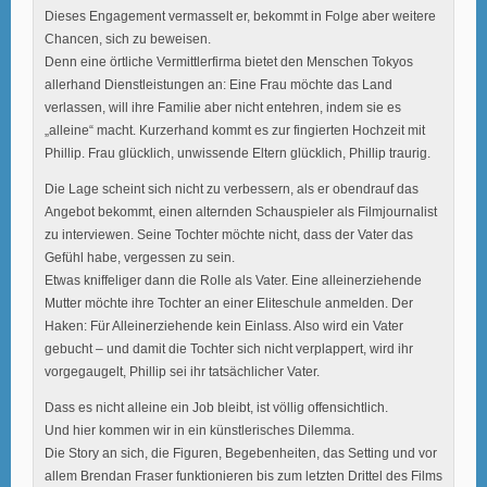
Dieses Engagement vermasselt er, bekommt in Folge aber weitere
Chancen, sich zu beweisen.
Denn eine örtliche Vermittlerfirma bietet den Menschen Tokyos
allerhand Dienstleistungen an: Eine Frau möchte das Land
verlassen, will ihre Familie aber nicht entehren, indem sie es
„alleine“ macht. Kurzerhand kommt es zur fingierten Hochzeit mit
Phillip. Frau glücklich, unwissende Eltern glücklich, Phillip traurig.
Die Lage scheint sich nicht zu verbessern, als er obendrauf das
Angebot bekommt, einen alternden Schauspieler als Filmjournalist
zu interviewen. Seine Tochter möchte nicht, dass der Vater das
Gefühl habe, vergessen zu sein.
Etwas kniffeliger dann die Rolle als Vater. Eine alleinerziehende
Mutter möchte ihre Tochter an einer Eliteschule anmelden. Der
Haken: Für Alleinerziehende kein Einlass. Also wird ein Vater
gebucht – und damit die Tochter sich nicht verplappert, wird ihr
vorgegaugelt, Phillip sei ihr tatsächlicher Vater.
Dass es nicht alleine ein Job bleibt, ist völlig offensichtlich.
Und hier kommen wir in ein künstlerisches Dilemma.
Die Story an sich, die Figuren, Begebenheiten, das Setting und vor
allem Brendan Fraser funktionieren bis zum letzten Drittel des Films