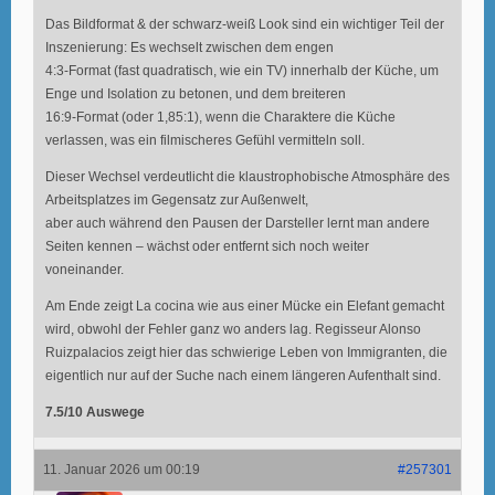
Das Bildformat & der schwarz-weiß Look sind ein wichtiger Teil der
Inszenierung: Es wechselt zwischen dem engen
4:3-Format (fast quadratisch, wie ein TV) innerhalb der Küche, um
Enge und Isolation zu betonen, und dem breiteren
16:9-Format (oder 1,85:1), wenn die Charaktere die Küche
verlassen, was ein filmischeres Gefühl vermitteln soll.
Dieser Wechsel verdeutlicht die klaustrophobische Atmosphäre des
Arbeitsplatzes im Gegensatz zur Außenwelt,
aber auch während den Pausen der Darsteller lernt man andere
Seiten kennen – wächst oder entfernt sich noch weiter
voneinander.
Am Ende zeigt La cocina wie aus einer Mücke ein Elefant gemacht
wird, obwohl der Fehler ganz wo anders lag. Regisseur Alonso
Ruizpalacios zeigt hier das schwierige Leben von Immigranten, die
eigentlich nur auf der Suche nach einem längeren Aufenthalt sind.
7.5/10 Auswege
11. Januar 2026 um 00:19
#257301