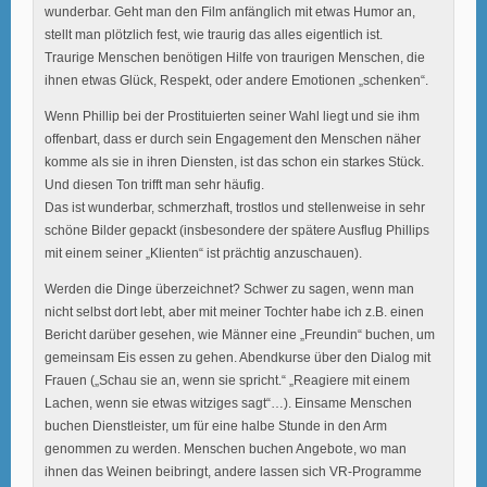
wunderbar. Geht man den Film anfänglich mit etwas Humor an,
stellt man plötzlich fest, wie traurig das alles eigentlich ist.
Traurige Menschen benötigen Hilfe von traurigen Menschen, die
ihnen etwas Glück, Respekt, oder andere Emotionen „schenken“.
Wenn Phillip bei der Prostituierten seiner Wahl liegt und sie ihm
offenbart, dass er durch sein Engagement den Menschen näher
komme als sie in ihren Diensten, ist das schon ein starkes Stück.
Und diesen Ton trifft man sehr häufig.
Das ist wunderbar, schmerzhaft, trostlos und stellenweise in sehr
schöne Bilder gepackt (insbesondere der spätere Ausflug Phillips
mit einem seiner „Klienten“ ist prächtig anzuschauen).
Werden die Dinge überzeichnet? Schwer zu sagen, wenn man
nicht selbst dort lebt, aber mit meiner Tochter habe ich z.B. einen
Bericht darüber gesehen, wie Männer eine „Freundin“ buchen, um
gemeinsam Eis essen zu gehen. Abendkurse über den Dialog mit
Frauen („Schau sie an, wenn sie spricht.“ „Reagiere mit einem
Lachen, wenn sie etwas witziges sagt“…). Einsame Menschen
buchen Dienstleister, um für eine halbe Stunde in den Arm
genommen zu werden. Menschen buchen Angebote, wo man
ihnen das Weinen beibringt, andere lassen sich VR-Programme