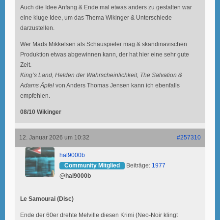
Auch die Idee Anfang & Ende mal etwas anders zu gestalten war
eine kluge Idee, um das Thema Wikinger & Unterschiede
darzustellen.
Wer Mads Mikkelsen als Schauspieler mag & skandinavischen
Produktion etwas abgewinnen kann, der hat hier eine sehr gute
Zeit.
King’s Land, Helden der Wahrscheinlichkeit, The Salvation &
Adams Äpfel
von Anders Thomas Jensen kann ich ebenfalls
empfehlen.
08/10 Wikinger
12. Januar 2026 um 10:32
#257310
hal9000b
Community Mitglied
Beiträge:
1977
@hal9000b
Le Samourai (Disc)
Ende der 60er drehte Melville diesen Krimi (Neo-Noir klingt