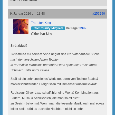
09/10 Ersatzrollen
9. Januar 2026 um 13:48
#257290
The-Lion-King
Community Mitglied
Beiträge:
3999
@the-lion-king
Sirât (Mubi)
Zusammen mit seinem Sohn begibt sich ein Vater auf die Suche
nach der verschwundenen Tochter
in der Wüste Marokkos und erfährt eine spirituelle Reise durch
Schmerz, Stille und Ekstase.
Sirât ist ein sehr spezielles Werk, getragen von Techno Beats &
markerschütternden Ereignissen mit immenser Ausdruckskraft.
Regisseur Oliver Laxe schafft hier eine Welt & Kombination aus
Bildern, Musik & Schicksalen, die man so oft nicht
zu Gesicht bekommt. Wenn man die tosende Musik auch mal etwas
leiser stellt, stört es auch die Nachbarn nicht so sehr.