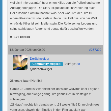
vielleicht interessanter) über einen Killer, den die Polizei und seine
Auftraggeber jagen. Die Story ist gut und die Inszenierung auch.
Der einsame Samurai hat halt was. Aber wodurch der Film zu
einem Klassiker wurde ist Alain Delon. Der kaltlose, von der Welt
entrückte Killer ist sein Meilenstein. Die Rolle seines Lebens und
seine stahlblauen Augen sind genau dafür geschaffen worden.
9 / 10 Fedoras
13. Januar 2026 um 00:00
#257320
DerSchweiger
Community Mitglied
Beiträge:
881
@derschweiger
28 years later [Netflix]
Ganze 28 Jahre ist zwar nicht her, dass der Wutvirus über England
hinwegzog, aber lange genug, um genüsslich in Nostalgie zu
schwelgen.
„28 days“ mochte ich damals sehr, „28 weeks“ ließ für mich einiges
vermissen, obwohl der Einstieg in den Film saustark war.