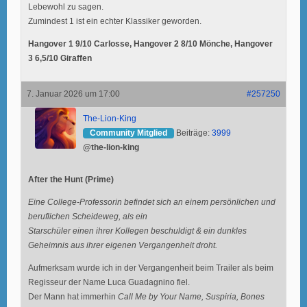
Lebewohl zu sagen.
Zumindest 1 ist ein echter Klassiker geworden.
Hangover 1 9/10 Carlosse, Hangover 2 8/10 Mönche, Hangover
3 6,5/10 Giraffen
7. Januar 2026 um 17:00
#257250
The-Lion-King
Community Mitglied
Beiträge:
3999
@the-lion-king
After the Hunt (Prime)
Eine College-Professorin befindet sich an einem persönlichen und
beruflichen Scheideweg, als ein
Starschüler einen ihrer Kollegen beschuldigt & ein dunkles
Geheimnis aus ihrer eigenen Vergangenheit droht.
Aufmerksam wurde ich in der Vergangenheit beim Trailer als beim
Regisseur der Name Luca Guadagnino fiel.
Der Mann hat immerhin
Call Me by Your Name, Suspiria, Bones