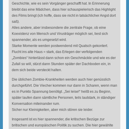
Geschichte, wie es sein Vorgänger geschafft hat. In Erinnerung
bleibt das eine Mädchen, dass hier schauspielerisch das Highlight
des Films bringt (ich hoffe, dass sie nicht in tatsächlicher Angst dort
saß).
Alles andere, aber insbesondere die zentrale Frage, ob eine
Koexistenz von Mensch und Virusträger möglich sei, liest sich
spannender, als es umgesetzt wird.
Starke Momente werden postwendend mit Quatsch gekontert.
Flucht ins alte Haus = stark, das Erlegen der verfolgenden
„Zombies“ hinterlässt dann schon ein Geschmäckle und wie es der
Zufall so will, stürzt dann Stunden später der Dachboden ein, in
dem sich beide versteckt halten.
Die üblichen Zombie-Krankheiten werden auch hier genüsslich
durchgeführt. Die Viecher kommen nur dann in Scharen, wenn man
es in Punkto Spannung benötigt. „Sei leise!“ heißt es zu Beginn,
später laufen dann sämtliche Personen, teils lautstark, in ständiger
Konversation miteinander rum.
Sicher nur Kleinigkeiten, aber mich stören sie leider.
Insgesamt ist es hier spannender, die kritischen Bezüge zur
britischen und europäischen Politik zu suchen. Die hier gewählte