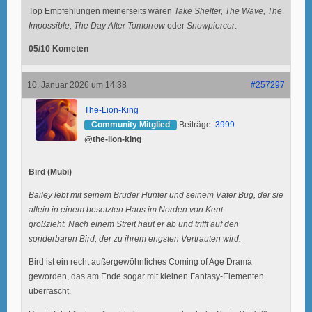
Top Empfehlungen meinerseits wären
Take Shelter, The Wave, The
Impossible, The Day After Tomorrow
oder
Snowpiercer
.
05/10 Kometen
10. Januar 2026 um 14:38
#257297
The-Lion-King
Community Mitglied
Beiträge:
3999
@the-lion-king
Bird (Mubi)
Bailey lebt mit seinem Bruder Hunter und seinem Vater Bug, der sie
allein in einem besetzten Haus im Norden von Kent
großzieht. Nach einem Streit haut er ab und trifft auf den
sonderbaren Bird, der zu ihrem engsten Vertrauten wird.
Bird ist ein recht außergewöhnliches Coming of Age Drama
geworden, das am Ende sogar mit kleinen Fantasy-Elementen
überrascht.