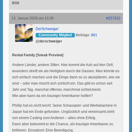
6/10
13. Januar 2026 um 13:29
#257322
DerSchweiger
Community Mitglied
Beiträge:
881
@derschweiger
Rental Family [Sneak Preview]
Andere Länder, andere Sitten. Hier kommt die Kuh auf den Grill,
woanders streift sie als Heiligtum durch die Gassen. Man könnte es
sich einfach machen und die Dinge dann so zu akzeptieren, wie sie
sind – oder man mischt sich schlicht ein. Das gibt es schon seit
Jahr und Tag, manchal offensiv, manchmal schleichend.
Wie aber kann da ein trauriger Amerikaner helfen?
Phillip hat es nicht leicht. Seine Schauspiel- und Werbekarriere in
Japan hat ein Ende gefunden. Unglücklich und vereinsamt zieht
von einem Casting zum Anderen – alles ohne Erfolg.
Dann aber bekommt er die Chance, als trauriger Amerikaner zu
brillieren. Einsatzort: Eine Beerdigung.