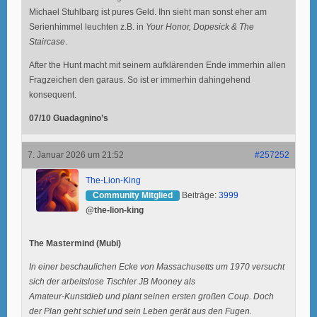
Michael Stuhlbarg ist pures Geld. Ihn sieht man sonst eher am
Serienhimmel leuchten z.B. in
Your Honor, Dopesick & The
Staircase
.
After the Hunt macht mit seinem aufklärenden Ende immerhin allen
Fragzeichen den garaus. So ist er immerhin dahingehend
konsequent.
07/10 Guadagnino’s
7. Januar 2026 um 21:52
#257252
The-Lion-King
Community Mitglied
Beiträge:
3999
@the-lion-king
The Mastermind (Mubi)
In einer beschaulichen Ecke von Massachusetts um 1970 versucht
sich der arbeitslose Tischler JB Mooney als
Amateur-Kunstdieb und plant seinen ersten großen Coup. Doch
der Plan geht schief und sein Leben gerät aus den Fugen.