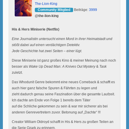
The-Lion-King
Community Mitglied
Beiträge:
3999
@the-lion-king
His & Hers Miniserie (Netflix)
Eine Journalistin untersucht einen Mord in ihrer Heimatstadt und
stößt dabei auf einen verdächtigen Detektiv.
Jede Geschichte hat zwei Seiten – einer lügt.
Diese Miniserie ist ganz großes Kino & meiner Meinung nach noch
besser als
Wake Up Dead Man: A Knives Out Mystery
&
Task
zuletzt.
Das Whodunit Genre bekommt eine neues Comeback & schafft es
auch hier ganz falsche Spuren & Fährten zu legen und
zieht dadurch genau seine Faszination über die gesamte Laufzeit.
Ich dachte am Ende von Folge 1 bereits dem Täter
auf die Schliche gekommen zu sein & war mir sicherer als bei
anderen Genrevertretern zuvor. Betonung auf „Dachte“ !!!
Creator William Oldroyd schafft in His & Hers zu großen Teilen an
die Serie Ozark zu erinnern.