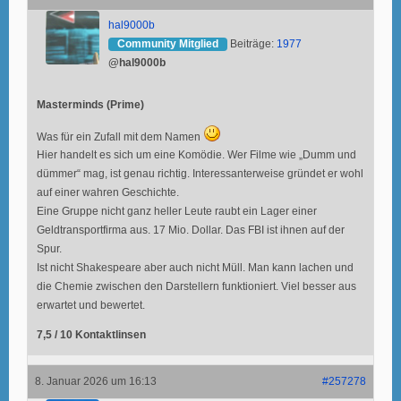
hal9000b
Community Mitglied
Beiträge:
1977
@hal9000b
Masterminds (Prime)
Was für ein Zufall mit dem Namen
Hier handelt es sich um eine Komödie. Wer Filme wie „Dumm und
dümmer“ mag, ist genau richtig. Interessanterweise gründet er wohl
auf einer wahren Geschichte.
Eine Gruppe nicht ganz heller Leute raubt ein Lager einer
Geldtransportfirma aus. 17 Mio. Dollar. Das FBI ist ihnen auf der
Spur.
Ist nicht Shakespeare aber auch nicht Müll. Man kann lachen und
die Chemie zwischen den Darstellern funktioniert. Viel besser aus
erwartet und bewertet.
7,5 / 10 Kontaktlinsen
8. Januar 2026 um 16:13
#257278