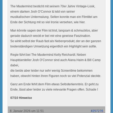
The Mastermind besticht mit seinem 70er Jahre Vintage-Look,
einem starken Josh O’Connor & lebt von seiner
musikalischen Untermalung. Selten konnte man ein Filmtitel am
Ende der Sichtung mit so viel Ironie versehen, wie hier.
Man könnte sagen der Film ist trist, langsam & schmucklos, aber
gerade dadurch weckt er bei mir eine gewisse Faszination.
So wirkt selbst der Raub fast als Nebenprodukt, der an der ganzen
bodenständigen Umsetzung eigentlich ein Highlight sein sollte.
Regie führt bei The Mastermind Kelly Reichardt. Neben
Hauptdarsteller Josh O’Connor sind auch Alana Haim & Bill Camp
dabei,
die beide aber leider nur sehr wenig Screentime bekommen
haben, obwohl hinten ihren Figuren noch so viel Potenzial steckte.
Ganz am Ende fehlt dem Film etwas Selbsterkenntnis. Er geht zu
Ende, lässt aber leider zu viele relevante Fragen offen. Schade !
07/10 Hinweise
8. Januar 2026 um 11:51
#257276