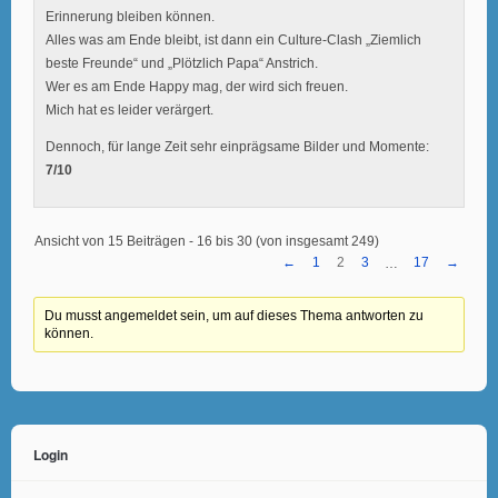
Erinnerung bleiben können.
Alles was am Ende bleibt, ist dann ein Culture-Clash „Ziemlich
beste Freunde“ und „Plötzlich Papa“ Anstrich.
Wer es am Ende Happy mag, der wird sich freuen.
Mich hat es leider verärgert.
Dennoch, für lange Zeit sehr einprägsame Bilder und Momente:
7/10
Ansicht von 15 Beiträgen - 16 bis 30 (von insgesamt 249)
←
1
2
3
17
→
…
Du musst angemeldet sein, um auf dieses Thema antworten zu
können.
Login