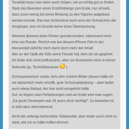
Tonalität muss man dann auch mögen, um es richtig gut zu finden.
Stark das Beenden eines Erzählstrangs zum Ende, nur schade,
dass zuvor wenig bis keine Bindung zu den Figuren aufgebaut
werden konnte. Das war rücklickend auch eine der Schwächen der
Vorgänger, also im Grunde keine böse Überraschung.
Wieviele Iphones beim Filmen genutzt wurden, interessiert mich
eher am Rande. Ähnlich wie bei diesem IPhone Film in der
Irrenanstalt zählt für mich dann doch mehr der Inhalt.
Wer an der Optik der Kills seine Freude hat, dem sei sie gegönnt.
Ich finde sich nicht potthässlich, aber sie faszinieren mich in keiner
Sekunde (ja, Technikbanause
).
Schauspielerisch solide, teils sehr schöne Bilder (davon hätte ich
mir tatsächlich mehr erhofft), gute Schicksalsbildung – aber leider
auch etwas Ballast, der hier nicht reingehört hätte.
Gut, es folgen zwei Fortsetzungen und am Ende wird man sagen:
„Da guck! Deswegen war 28 years doch wichtig!“. Zu bewerten ist
er jetzt aber alleinstehend.
Nicht der anfangs befürchtete Totalausfall, aber leider auch nicht so
stark, wie ich es hätte hoffen können.