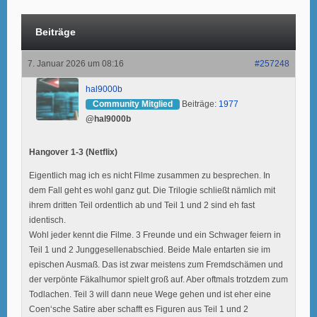
Beiträge
7. Januar 2026 um 08:16
#257248
hal9000b
Community Mitglied
Beiträge:
1977
@hal9000b
Hangover 1-3 (Netflix)
Eigentlich mag ich es nicht Filme zusammen zu besprechen. In
dem Fall geht es wohl ganz gut. Die Trilogie schließt nämlich mit
ihrem dritten Teil ordentlich ab und Teil 1 und 2 sind eh fast
identisch.
Wohl jeder kennt die Filme. 3 Freunde und ein Schwager feiern in
Teil 1 und 2 Junggesellenabschied. Beide Male entarten sie im
epischen Ausmaß. Das ist zwar meistens zum Fremdschämen und
der verpönte Fäkalhumor spielt groß auf. Aber oftmals trotzdem zum
Todlachen. Teil 3 will dann neue Wege gehen und ist eher eine
Coen‘sche Satire aber schafft es Figuren aus Teil 1 und 2