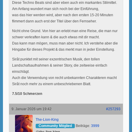
Diese Techno Beats sind aber eben auch ein markantes Stilmittel.
Am Anfang wundert man sich noch bei der Einführung,
was das hier werden wird, aber nach den ersten 15-20 Minuten
flimmert dann auch erst der Titel über den Fernseher.
Nicht ohne Grund. Von hier an erlebt man eine Reise, die man nur
schwer verkraften kann & die auch etwas mit dir macht.
Das kann man mögen, muss man aber nicht. Ich verstehe aber die
Hingabe für dieses Projekt & das merkt man in jeder Einstellung.
Sirât punktet mit seiner exzentrischen Musik, den tollen
Landschafsaufnahmen & seiner Story, die zeitweise einfach
einschlägt.
Auch die Verwendung von recht unbekannten Charakteren macht
Sirât noch mehr zu einem unbeschriebenen Blatt.
7.5/10 Schmerzen
9. Januar 2026 um 19:42
#257293
The-Lion-King
Community Mitglied
Beiträge:
3999
@the-lion-king