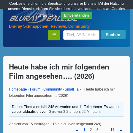
Cookies erleichtern die Bereitstellung unserer Dienste. Mit der Nutzung
unserer Dienste erklären Sie sich damit einverstanden, dass wir Cookies
Einverstanden
verwenden.
Blu-ray Schnäppchen. Reviews. Community.
Heute habe ich mir folgenden
Film angesehen…. (2026)
Homepage
›
Forum
›
Community
›
Small Talk
›
Heute habe ich mir
folgenden Film angesehen…. (2026)
Dieses Thema enthält 248 Antworten und 11 Teilnehmer. Es wurde
zuletzt aktualisiert von
Gyre
vor 3 Stunden, 52 Minuten
.
Ansicht von 15 Beiträgen - 16 bis 30 (von insgesamt 249)
←
1
2
3
17
→
…