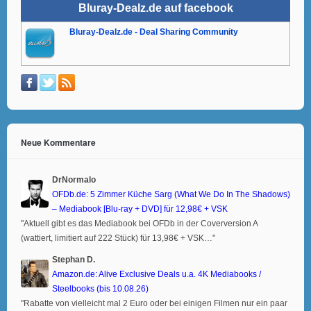
Bluray-Dealz.de auf facebook
Bluray-Dealz.de - Deal Sharing Community
Neue Kommentare
DrNormalo
OFDb.de: 5 Zimmer Küche Sarg (What We Do In The Shadows)
– Mediabook [Blu-ray + DVD] für 12,98€ + VSK
"Aktuell gibt es das Mediabook bei OFDb in der Coverversion A
(wattiert, limitiert auf 222 Stück) für 13,98€ + VSK…"
Stephan D.
Amazon.de: Alive Exclusive Deals u.a. 4K Mediabooks /
Steelbooks (bis 10.08.26)
"Rabatte von vielleicht mal 2 Euro oder bei einigen Filmen nur ein paar