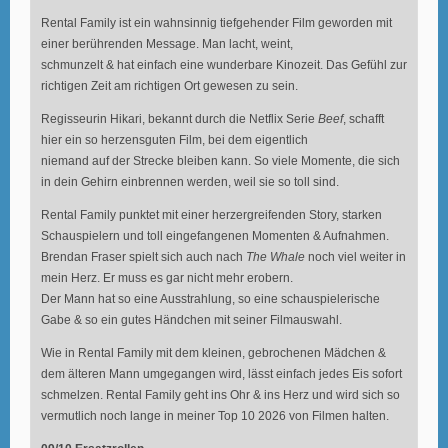
Rental Family ist ein wahnsinnig tiefgehender Film geworden mit
einer berührenden Message. Man lacht, weint,
schmunzelt & hat einfach eine wunderbare Kinozeit. Das Gefühl zur
richtigen Zeit am richtigen Ort gewesen zu sein.
Regisseurin Hikari, bekannt durch die Netflix Serie
Beef
, schafft
hier ein so herzensguten Film, bei dem eigentlich
niemand auf der Strecke bleiben kann. So viele Momente, die sich
in dein Gehirn einbrennen werden, weil sie so toll sind.
Rental Family punktet mit einer herzergreifenden Story, starken
Schauspielern und toll eingefangenen Momenten & Aufnahmen.
Brendan Fraser spielt sich auch nach
The Whale
noch viel weiter in
mein Herz. Er muss es gar nicht mehr erobern.
Der Mann hat so eine Ausstrahlung, so eine schauspielerische
Gabe & so ein gutes Händchen mit seiner Filmauswahl.
Wie in Rental Family mit dem kleinen, gebrochenen Mädchen &
dem älteren Mann umgegangen wird, lässt einfach jedes Eis sofort
schmelzen. Rental Family geht ins Ohr & ins Herz und wird sich so
vermutlich noch lange in meiner Top 10 2026 von Filmen halten.