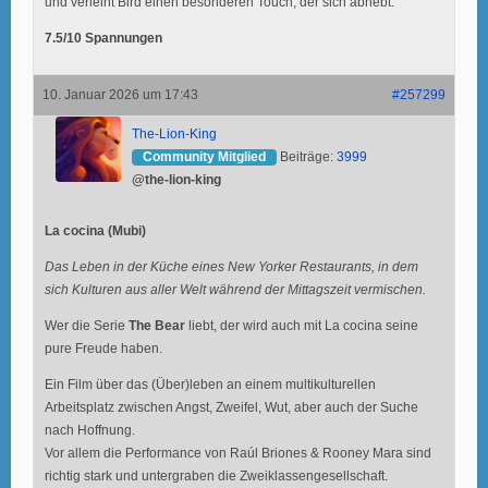
und verleiht Bird einen besonderen Touch, der sich abhebt.
7.5/10 Spannungen
10. Januar 2026 um 17:43
#257299
The-Lion-King
Community Mitglied
Beiträge:
3999
@the-lion-king
La cocina (Mubi)
Das Leben in der Küche eines New Yorker Restaurants, in dem
sich Kulturen aus aller Welt während der Mittagszeit vermischen.
Wer die Serie
The Bear
liebt, der wird auch mit La cocina seine
pure Freude haben.
Ein Film über das (Über)leben an einem multikulturellen
Arbeitsplatz zwischen Angst, Zweifel, Wut, aber auch der Suche
nach Hoffnung.
Vor allem die Performance von Raúl Briones & Rooney Mara sind
richtig stark und untergraben die Zweiklassengesellschaft.