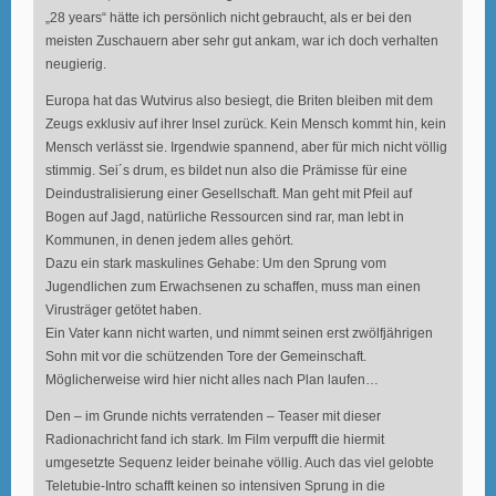
„28 years“ hätte ich persönlich nicht gebraucht, als er bei den
meisten Zuschauern aber sehr gut ankam, war ich doch verhalten
neugierig.
Europa hat das Wutvirus also besiegt, die Briten bleiben mit dem
Zeugs exklusiv auf ihrer Insel zurück. Kein Mensch kommt hin, kein
Mensch verlässt sie. Irgendwie spannend, aber für mich nicht völlig
stimmig. Sei´s drum, es bildet nun also die Prämisse für eine
Deindustralisierung einer Gesellschaft. Man geht mit Pfeil auf
Bogen auf Jagd, natürliche Ressourcen sind rar, man lebt in
Kommunen, in denen jedem alles gehört.
Dazu ein stark maskulines Gehabe: Um den Sprung vom
Jugendlichen zum Erwachsenen zu schaffen, muss man einen
Virusträger getötet haben.
Ein Vater kann nicht warten, und nimmt seinen erst zwölfjährigen
Sohn mit vor die schützenden Tore der Gemeinschaft.
Möglicherweise wird hier nicht alles nach Plan laufen…
Den – im Grunde nichts verratenden – Teaser mit dieser
Radionachricht fand ich stark. Im Film verpufft die hiermit
umgesetzte Sequenz leider beinahe völlig. Auch das viel gelobte
Teletubie-Intro schafft keinen so intensiven Sprung in die