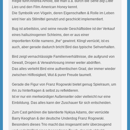
Regie führt Andrea Arnold, die man u.a. durch die Serie
Big Little
Lies
und den Film
American Honey
kennt.
Die Symbolik von Vögeln, deren Eigenschaften & Rolle im Leben
wird hier als Stilmittel genutzt und geschickt implementiert.
Bug ist arbeitslos, und seine neuste Geschäftsidee ist der Verkauf
eines halluzinogenen Schleims, den er aus einer
importierten Kröte namens „the“ gewinnt. Klingt verrückt, ist es
auch, aber gerade dadurch bricht Bird das typische Sehverhalten.
Bird zeigt vernachlässigte Familienverhältnisse, die aufgrund von
Gewalt, Drogen & Verwahrlosung immer weiter abdriften.
Das alles verleiht Bird eine authentischen Grad, der immer wieder
zwischen Hilflosigkeit, Wut & purer Freude taumelt.
Gerade die Figur von Franz Rogowski bietet genug Spielraum, um
ihn zu hinterfragen & selbst zu reflektieren.
Ist er nur ein merkwürdiger Außenseiter oder vielleicht nur eine
Einbildung. Das alles kann der Zuschauer für sich entscheiden.
Zum Cast gehören die talentierte Nykiya Adams, der verrückte
Barry Keoghan & der deutsche Underdog Franz Rogowski.
Besonders dieses Trio macht das insgesamt sehr überzeugend