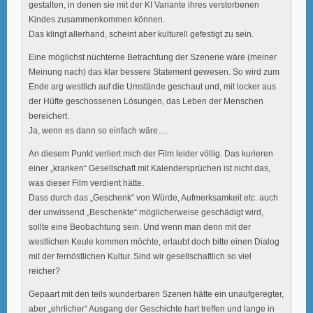
gestalten, in denen sie mit der KI Variante ihres verstorbenen
Kindes zusammenkommen können.
Das klingt allerhand, scheint aber kulturell gefestigt zu sein.
Eine möglichst nüchterne Betrachtung der Szenerie wäre (meiner
Meinung nach) das klar bessere Statement gewesen. So wird zum
Ende arg westlich auf die Umstände geschaut und, mit locker aus
der Hüfte geschossenen Lösungen, das Leben der Menschen
bereichert.
Ja, wenn es dann so einfach wäre….
An diesem Punkt verliert mich der Film leider völlig. Das kurieren
einer „kranken“ Gesellschaft mit Kalendersprüchen ist nicht das,
was dieser Film verdient hätte.
Dass durch das „Geschenk“ von Würde, Aufmerksamkeit etc. auch
der unwissend „Beschenkte“ möglicherweise geschädigt wird,
sollte eine Beobachtung sein. Und wenn man denn mit der
westlichen Keule kommen möchte, erlaubt doch bitte einen Dialog
mit der fernöstlichen Kultur. Sind wir gesellschaftlich so viel
reicher?
Gepaart mit den teils wunderbaren Szenen hätte ein unaufgeregter,
aber „ehrlicher“ Ausgang der Geschichte hart treffen und lange in