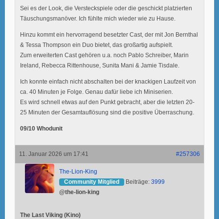
Sei es der Look, die Versteckspiele oder die geschickt platzierten
Täuschungsmanöver. Ich fühlte mich wieder wie zu Hause.
Hinzu kommt ein hervorragend besetzter Cast, der mit Jon Bernthal
& Tessa Thompson ein Duo bietet, das großartig aufspielt.
Zum erweiterten Cast gehören u.a. noch Pablo Schreiber, Marin
Ireland, Rebecca Rittenhouse, Sunita Mani & Jamie Tisdale.
Ich konnte einfach nicht abschalten bei der knackigen Laufzeit von
ca. 40 Minuten je Folge. Genau dafür liebe ich Miniserien.
Es wird schnell etwas auf den Punkt gebracht, aber die letzten 20-
25 Minuten der Gesamtauflösung sind die positive Überraschung.
09/10 Whodunit
11. Januar 2026 um 17:41
#257306
The-Lion-King
Community Mitglied
Beiträge:
3999
@the-lion-king
The Last Viking (Kino)