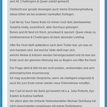
and All, Challengers
&
Queer
zuletzt gemacht.
Vielleicht war gerade deswegen auch meine Erwartungshaltung
etwas höher als bei anderen namhaften Kollegen.
Call Me by Your Name finde ich immer noch teils überbewertet.
Suspiria mutig, exzentrisch, aber durchaus gelungen.
Bones and All fand ich frisch, provokant & speziell. Queer etwas zu
eindimensional & Challengers ist mein absoluter Liebling.
After the Hunt stellt spätestens nach dem Trailer klar, um was es
sich handeln wird. Auf welche Seite stellt man sich,
welche Motive & Indizien werden hervorgezaubert und ist man am
Ende noch der gleichen Meinung wie zu Beginn von After the Hunt.
Die Frage steht & fällt mit der recht prüden, verklemmten und sehr
philosophischen Inszenierung.
Ich mag ausufernde Gespräche, wenn sie intelligent umgesetzt &
auch bis zum Ende immer wieder neue Erkenntnisse schaffen.
Der Cast ist durch die Bank gut besetzt mit u.a. Julia Roberts, Ayo
Edebiri & Andrew Garfield.
Vor allem aber der brillante Nebendarsteller Michael Stuhlbarg hat
mich erneut wieder umgehauen mit seiner Performance.