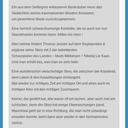
Ein aus dem Gefängnis entlassener Bankräuber muss das
Gedächtnis seines traumatisierten Bruders freisetzen,
um gestohlene Beute zurückzugewinnen.
Eine herrlich schwarzhumorige Komödie, die so auch nur von
Skandinavien kommen kann. Mitten ins Herz !
Man nehme Anders Thomas Jensen auf dem Regieposten &
ergänze seine Story mit 2 der beliebtesten
Schauspieler des Landes – Mads Mikkelsen + Nikolaj Lie Kaas.
Und man erhält das, was man so sehr liebt.
Eine wunderschön vielschichtige Story, die zwischen der Krankheit,
dem Leben & den Auswirkungen einhergeht.
Mal wieder zur richtigen Zeit am richtigen Ort und eben auch im
richtigen Kino mit den richtigen Zuschauern.
Keiner, der gestört hat, alle waren oft am lachen, aber auch mal am
schlucken, denn die Story hat einige Überraschungen parat.
Manchmal geht sie in eine Richtung, die man nicht unbedingt
erwarten konnte, kehrt dann aber wieder in den Normalmodus
zurück.