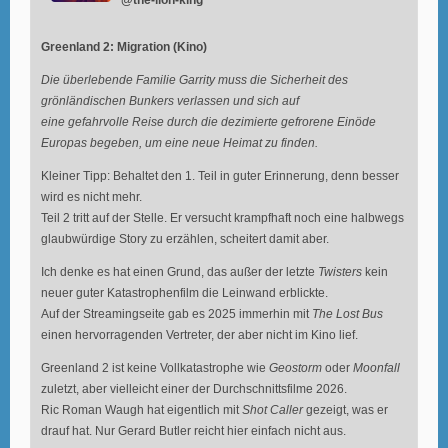
Greenland 2: Migration (Kino)
Die überlebende Familie Garrity muss die Sicherheit des
grönländischen Bunkers verlassen und sich auf
eine gefahrvolle Reise durch die dezimierte gefrorene Einöde
Europas begeben, um eine neue Heimat zu finden.
Kleiner Tipp: Behaltet den 1. Teil in guter Erinnerung, denn besser
wird es nicht mehr.
Teil 2 tritt auf der Stelle. Er versucht krampfhaft noch eine halbwegs
glaubwürdige Story zu erzählen, scheitert damit aber.
Ich denke es hat einen Grund, das außer der letzte
Twisters
kein
neuer guter Katastrophenfilm die Leinwand erblickte.
Auf der Streamingseite gab es 2025 immerhin mit
The Lost Bus
einen hervorragenden Vertreter, der aber nicht im Kino lief.
Greenland 2 ist keine Vollkatastrophe wie
Geostorm
oder
Moonfall
zuletzt, aber vielleicht einer der Durchschnittsfilme 2026.
Ric Roman Waugh hat eigentlich mit
Shot Caller
gezeigt, was er
drauf hat. Nur Gerard Butler reicht hier einfach nicht aus.