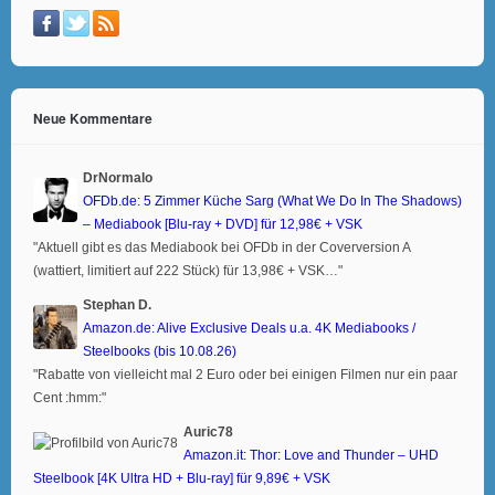
Neue Kommentare
DrNormalo
OFDb.de: 5 Zimmer Küche Sarg (What We Do In The Shadows)
– Mediabook [Blu-ray + DVD] für 12,98€ + VSK
"Aktuell gibt es das Mediabook bei OFDb in der Coverversion A
(wattiert, limitiert auf 222 Stück) für 13,98€ + VSK…"
Stephan D.
Amazon.de: Alive Exclusive Deals u.a. 4K Mediabooks /
Steelbooks (bis 10.08.26)
"Rabatte von vielleicht mal 2 Euro oder bei einigen Filmen nur ein paar
Cent :hmm:"
Auric78
Amazon.it: Thor: Love and Thunder – UHD
Steelbook [4K Ultra HD + Blu-ray] für 9,89€ + VSK