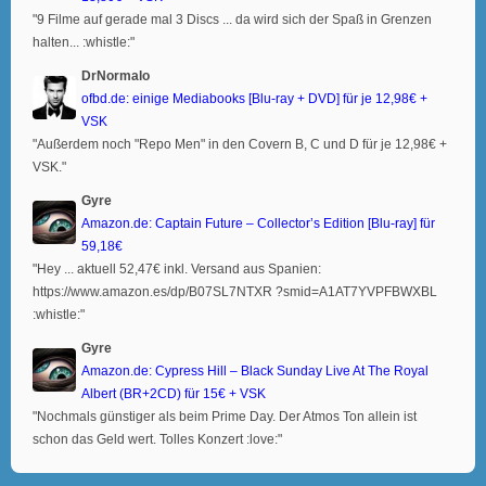
"9 Filme auf gerade mal 3 Discs ... da wird sich der Spaß in Grenzen
halten... :whistle:"
DrNormalo
ofbd.de: einige Mediabooks [Blu-ray + DVD] für je 12,98€ +
VSK
"Außerdem noch "Repo Men" in den Covern B, C und D für je 12,98€ +
VSK."
Gyre
Amazon.de: Captain Future – Collector’s Edition [Blu-ray] für
59,18€
"Hey ... aktuell 52,47€ inkl. Versand aus Spanien:
https://www.amazon.es/dp/B07SL7NTXR ?smid=A1AT7YVPFBWXBL
:whistle:"
Gyre
Amazon.de: Cypress Hill – Black Sunday Live At The Royal
Albert (BR+2CD) für 15€ + VSK
"Nochmals günstiger als beim Prime Day. Der Atmos Ton allein ist
schon das Geld wert. Tolles Konzert :love:"