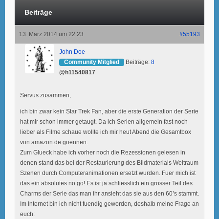
Beiträge
13. März 2014 um 22:23
#55193
John Doe
Community Mitglied
Beiträge:
8
@h11540817
Servus zusammen,
ich bin zwar kein Star Trek Fan, aber die erste Generation der Serie
hat mir schon immer getaugt. Da ich Serien allgemein fast noch
lieber als Filme schaue wollte ich mir heut Abend die Gesamtbox
von amazon.de goennen.
Zum Glueck habe ich vorher noch die Rezessionen gelesen in
denen stand das bei der Restaurierung des Bildmaterials Weltraum
Szenen durch Computeranimationen ersetzt wurden. Fuer mich ist
das ein absolutes no go! Es ist ja schliesslich ein grosser Teil des
Charms der Serie das man ihr ansieht das sie aus den 60’s stammt.
Im Internet bin ich nicht fuendig geworden, deshalb meine Frage an
euch: