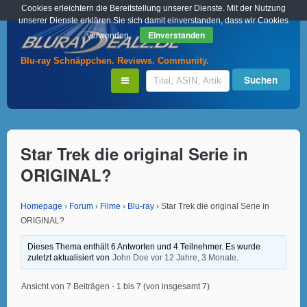
Cookies erleichtern die Bereitstellung unserer Dienste. Mit der Nutzung
unserer Dienste erklären Sie sich damit einverstanden, dass wir Cookies
Einverstanden
verwenden.
Blu-ray Schnäppchen. Reviews. Community.
Star Trek die original Serie in
ORIGINAL?
Homepage
›
Forum
›
Filme
›
Blu-ray
›
Star Trek die original Serie in
ORIGINAL?
Dieses Thema enthält 6 Antworten und 4 Teilnehmer. Es wurde
zuletzt aktualisiert von
John Doe
vor 12 Jahre, 3 Monate
.
Ansicht von 7 Beiträgen - 1 bis 7 (von insgesamt 7)