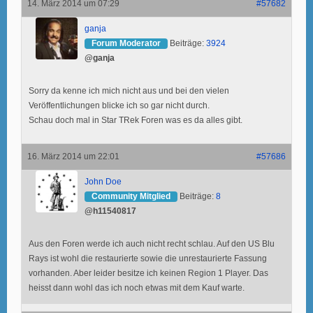
14. März 2014 um 07:29
#57682
ganja
Forum Moderator
Beiträge:
3924
@ganja
Sorry da kenne ich mich nicht aus und bei den vielen
Veröffentlichungen blicke ich so gar nicht durch.
Schau doch mal in Star TRek Foren was es da alles gibt.
16. März 2014 um 22:01
#57686
John Doe
Community Mitglied
Beiträge:
8
@h11540817
Aus den Foren werde ich auch nicht recht schlau. Auf den US Blu
Rays ist wohl die restaurierte sowie die unrestaurierte Fassung
vorhanden. Aber leider besitze ich keinen Region 1 Player. Das
heisst dann wohl das ich noch etwas mit dem Kauf warte.