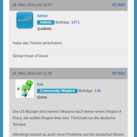
18. März 2014 um 18:57
#57690
Admin
Admin
Beiträge:
1971
@admin
Habe das Thema verschoben.
Global Head of Deals
19. März 2014 um 11:29
#57692
Axe
Community Mitglied
Beiträge:
146
@axe
Die US-Blurays sind meines Wissens nach keine reinen Region A
Discs, die sollten Region-free sein. Fehlt halt nur die deutsche
Tonspur.
Allerdings kannst du auch ohne Probleme auf die deutschen Boxen