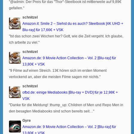
"@admin: Der Preis für das "Thor"-Steelbook ist mittlerweile auf 9,89€
gefallen."
schnitzel
Amazon.it: Smile 2 – Siehst du es auch? Steelbook [4K UHD +
Blu-ray] für 17,66€ + VSK
"Ist das schon zwei Wochen her? Gott, wie die Zeit vergeht. Ich glaube,
ich arbeite zu viel."
schnitzel
Amazon.de: 9 Movie Action Collection – Vol. 2 [Blu-ray] für
13,80€ + VSK
"9 Filme auf einen Streich. 13€ hören sich im ersten Moment
verlockend an, aber die meisten Filme sagen mir nichts."
schnitzel
ofbd.de: einige Mediabooks [Blu-ray + DVD] für je 12,98€ +
VSK
"Danke für die Meldung! :thump_up: Children of Men und Repo Men in
den besagten Mediabooks sind schon bereits seit…"
Gyre
Amazon.de: 9 Movie Action Collection – Vol. 2 [Blu-ray] für
13,80€ + VSK