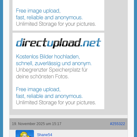
19. November 2025 um 15:17
#255322
Shane54