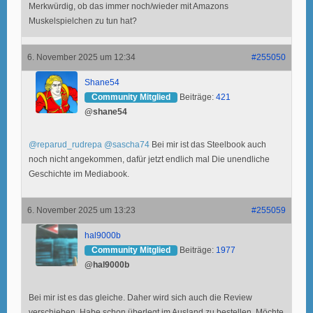
Merkwürdig, ob das immer noch/wieder mit Amazons
Muskelspielchen zu tun hat?
6. November 2025 um 12:34
#255050
Shane54
Community Mitglied
Beiträge:
421
@shane54
@reparud_rudrepa
@sascha74
Bei mir ist das Steelbook auch
noch nicht angekommen, dafür jetzt endlich mal Die unendliche
Geschichte im Mediabook.
6. November 2025 um 13:23
#255059
hal9000b
Community Mitglied
Beiträge:
1977
@hal9000b
Bei mir ist es das gleiche. Daher wird sich auch die Review
verschieben. Habe schon überlegt im Ausland zu bestellen. Möchte