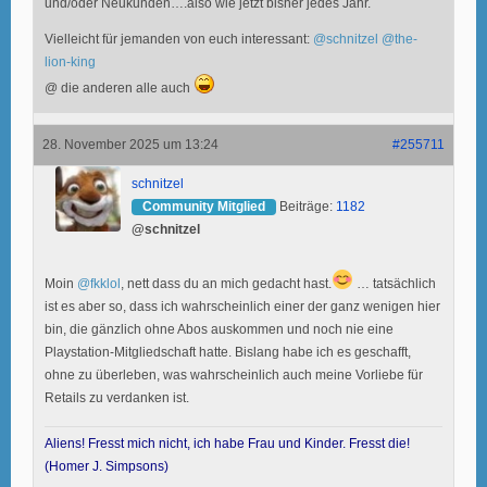
und/oder Neukunden….also wie jetzt bisher jedes Jahr.
Vielleicht für jemanden von euch interessant:
@schnitzel
@the-
lion-king
@ die anderen alle auch
28. November 2025 um 13:24
#255711
schnitzel
Community Mitglied
Beiträge:
1182
@schnitzel
Moin
@fkklol
, nett dass du an mich gedacht hast.
… tatsächlich
ist es aber so, dass ich wahrscheinlich einer der ganz wenigen hier
bin, die gänzlich ohne Abos auskommen und noch nie eine
Playstation-Mitgliedschaft hatte. Bislang habe ich es geschafft,
ohne zu überleben, was wahrscheinlich auch meine Vorliebe für
Retails zu verdanken ist.
Aliens! Fresst mich nicht, ich habe Frau und Kinder. Fresst die!
(Homer J. Simpsons)