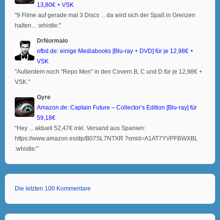
13,80€ + VSK
"9 Filme auf gerade mal 3 Discs ... da wird sich der Spaß in Grenzen
halten... :whistle:"
DrNormalo
ofbd.de: einige Mediabooks [Blu-ray + DVD] für je 12,98€ +
VSK
"Außerdem noch "Repo Men" in den Covern B, C und D für je 12,98€ +
VSK."
Gyre
Amazon.de: Captain Future – Collector’s Edition [Blu-ray] für
59,18€
"Hey ... aktuell 52,47€ inkl. Versand aus Spanien:
https://www.amazon.es/dp/B07SL7NTXR ?smid=A1AT7YVPFBWXBL
:whistle:"
Die letzten 100 Kommentare