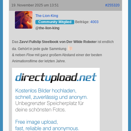
19. November 2025 um 13:51
#255320
The-Lion-King
Community Mitglied
Beiträge:
4003
@the-lion-king
Das
Zavvi Fullslip Steelbook von Der Wilde Roboter
ist endlich
da. Gehört in jede gute Sammlung
& neben
Flow
mit ganz großem Abstand einer der besten
Animationsfilme der letzten Jahre.