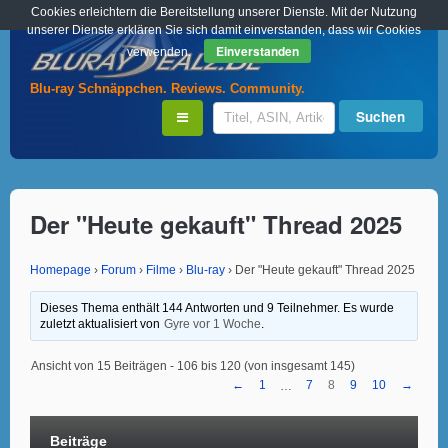
Cookies erleichtern die Bereitstellung unserer Dienste. Mit der Nutzung
unserer Dienste erklären Sie sich damit einverstanden, dass wir Cookies
Einverstanden
verwenden.
Blu-ray Schnäppchen. Reviews. Community.
Der "Heute gekauft" Thread 2025
Homepage
›
Forum
›
Filme
›
Blu-ray
›
Der "Heute gekauft" Thread 2025
Dieses Thema enthält 144 Antworten und 9 Teilnehmer. Es wurde
zuletzt aktualisiert von
Gyre
vor 1 Woche
.
Ansicht von 15 Beiträgen - 106 bis 120 (von insgesamt 145)
←
1
7
8
9
10
→
…
Beiträge