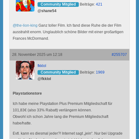
Community Mitglied
Beiträge:
421
@shane54
@the-lion-king
Ganz toller Film. Ich fand diese Ruhe die der Film
ausstrahlt enorm. Unglaublich schöne Bilder mit einer großartigen
Frances McDormand.
28. November 2025 um 12:18
#255707
fkklol
Community Mitglied
Beiträge:
1969
@fkklol
Playstationstore
Ich habe meine Playstation Plus Premium Mitgliedschaft für
101,83€ (also 33% Rabatt) verlängern können.
Obwohl ich schon Jahre lang die Premium Mitgliedschaft
habe/hatte.
Evtl. kann es diesmal jeder?! Internet sagt „jein“. Nur bei Upgrade