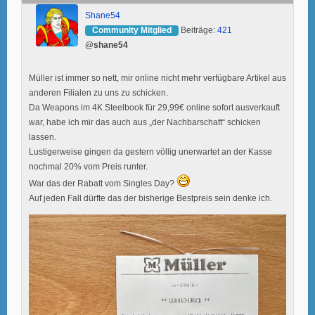
Shane54
Community Mitglied
Beiträge:
421
@shane54
Müller ist immer so nett, mir online nicht mehr verfügbare Artikel aus
anderen Filialen zu uns zu schicken.
Da Weapons im 4K Steelbook für 29,99€ online sofort ausverkauft
war, habe ich mir das auch aus „der Nachbarschaft“ schicken
lassen.
Lustigerweise gingen da gestern völlig unerwartet an der Kasse
nochmal 20% vom Preis runter.
War das der Rabatt vom Singles Day?
Auf jeden Fall dürfte das der bisherige Bestpreis sein denke ich.