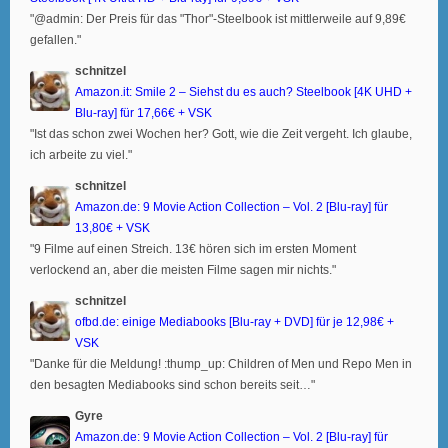
"@admin: Der Preis für das "Thor"-Steelbook ist mittlerweile auf 9,89€
gefallen."
schnitzel
Amazon.it: Smile 2 – Siehst du es auch? Steelbook [4K UHD +
Blu-ray] für 17,66€ + VSK
"Ist das schon zwei Wochen her? Gott, wie die Zeit vergeht. Ich glaube,
ich arbeite zu viel."
schnitzel
Amazon.de: 9 Movie Action Collection – Vol. 2 [Blu-ray] für
13,80€ + VSK
"9 Filme auf einen Streich. 13€ hören sich im ersten Moment
verlockend an, aber die meisten Filme sagen mir nichts."
schnitzel
ofbd.de: einige Mediabooks [Blu-ray + DVD] für je 12,98€ +
VSK
"Danke für die Meldung! :thump_up: Children of Men und Repo Men in
den besagten Mediabooks sind schon bereits seit…"
Gyre
Amazon.de: 9 Movie Action Collection – Vol. 2 [Blu-ray] für