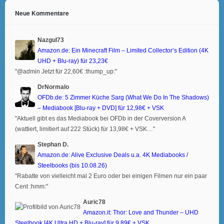
Neue Kommentare
Nazgul73
Amazon.de: Ein Minecraft Film – Limited Collector’s Edition (4K
UHD + Blu-ray) für 23,23€
"@admin Jetzt für 22,60€ :thump_up:"
DrNormalo
OFDb.de: 5 Zimmer Küche Sarg (What We Do In The Shadows)
– Mediabook [Blu-ray + DVD] für 12,98€ + VSK
"Aktuell gibt es das Mediabook bei OFDb in der Coverversion A
(wattiert, limitiert auf 222 Stück) für 13,98€ + VSK…"
Stephan D.
Amazon.de: Alive Exclusive Deals u.a. 4K Mediabooks /
Steelbooks (bis 10.08.26)
"Rabatte von vielleicht mal 2 Euro oder bei einigen Filmen nur ein paar
Cent :hmm:"
Auric78
Amazon.it: Thor: Love and Thunder – UHD
Steelbook [4K Ultra HD + Blu-ray] für 9,89€ + VSK