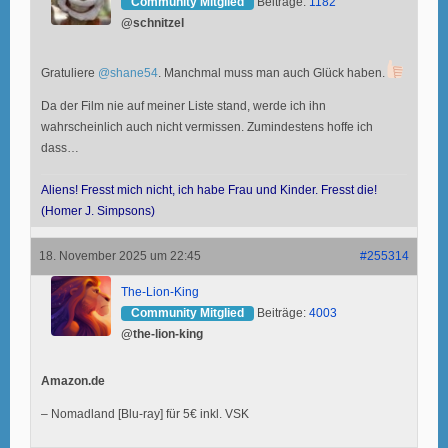
Community Mitglied
Beiträge:
1182
@schnitzel
Gratuliere
@shane54
. Manchmal muss man auch Glück haben.
Da der Film nie auf meiner Liste stand, werde ich ihn
wahrscheinlich auch nicht vermissen. Zumindestens hoffe ich
dass…
Aliens! Fresst mich nicht, ich habe Frau und Kinder. Fresst die!
(Homer J. Simpsons)
18. November 2025 um 22:45
#255314
The-Lion-King
Community Mitglied
Beiträge:
4003
@the-lion-king
Amazon.de
– Nomadland [Blu-ray] für 5€ inkl. VSK