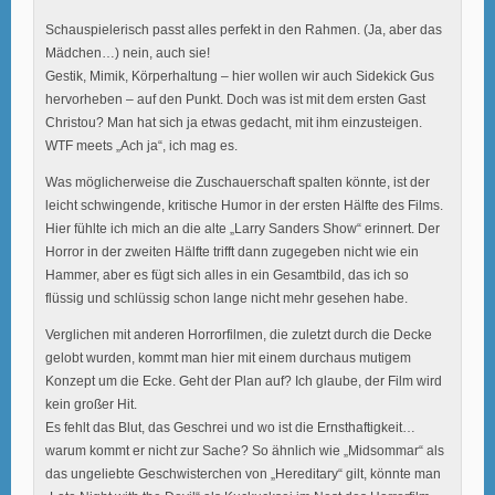
Schauspielerisch passt alles perfekt in den Rahmen. (Ja, aber das
Mädchen…) nein, auch sie!
Gestik, Mimik, Körperhaltung – hier wollen wir auch Sidekick Gus
hervorheben – auf den Punkt. Doch was ist mit dem ersten Gast
Christou? Man hat sich ja etwas gedacht, mit ihm einzusteigen.
WTF meets „Ach ja“, ich mag es.
Was möglicherweise die Zuschauerschaft spalten könnte, ist der
leicht schwingende, kritische Humor in der ersten Hälfte des Films.
Hier fühlte ich mich an die alte „Larry Sanders Show“ erinnert. Der
Horror in der zweiten Hälfte trifft dann zugegeben nicht wie ein
Hammer, aber es fügt sich alles in ein Gesamtbild, das ich so
flüssig und schlüssig schon lange nicht mehr gesehen habe.
Verglichen mit anderen Horrorfilmen, die zuletzt durch die Decke
gelobt wurden, kommt man hier mit einem durchaus mutigem
Konzept um die Ecke. Geht der Plan auf? Ich glaube, der Film wird
kein großer Hit.
Es fehlt das Blut, das Geschrei und wo ist die Ernsthaftigkeit…
warum kommt er nicht zur Sache? So ähnlich wie „Midsommar“ als
das ungeliebte Geschwisterchen von „Hereditary“ gilt, könnte man