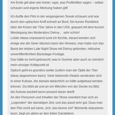
Am Ende gilt aber wie immer: egal, was Profikritiker sagen – selber
schauen und eigene Meinung haben gilt!
Ich durfte den Film in der vergangenen Sneak schauen und war
durch den optischen Kniff schnell an Bord. Ein kurzer Rückblick
über die Krisen der 70er Jahre in den USA, gepaart mit dem kurzen
Werdegang des Moderators Delroy… sehr schön!
Leider etwas unpassend (und ich fürchte, darauf werden sich
einige wie die Geier stürzen) dann der Hinweis, man habe nun das
Band der letzten Late Night Show mit Delroy gefunden, inklusive
unveröffentlichtem Backstage-Footage.
Das hätte es nicht gebraucht, was in Summe aber auch so ziemlich
mein einziger Kritikpunkt ist.
Optisch geht es grandios weiter (sofern man der Optik der 70er
etwas abgewinnen kann). Viele liebevolle Details verstecken sich
in einer Kulisse, die damals tatsächlich so hätte aufgebaut werden
können. Da blitzt ab und an ein Mikrofon von der Decke ins Bild,
die Kulisse wackelt wenn jemand daran streift.
An den Personen und Inhalten der Show orientiert man sich an
„Legenden“ der damaligen Zeit, und das passt sehr gut. Dass man
den Film nicht auf seine „Ach, das kenne ich!“ Momente reduzieren
kann, liegt vor allem an den tollen Darstellern.