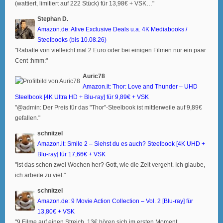
(wattiert, limitiert auf 222 Stück) für 13,98€ + VSK…"
Stephan D.
Amazon.de: Alive Exclusive Deals u.a. 4K Mediabooks /
Steelbooks (bis 10.08.26)
"Rabatte von vielleicht mal 2 Euro oder bei einigen Filmen nur ein paar
Cent :hmm:"
Auric78
Amazon.it: Thor: Love and Thunder – UHD
Steelbook [4K Ultra HD + Blu-ray] für 9,89€ + VSK
"@admin: Der Preis für das "Thor"-Steelbook ist mittlerweile auf 9,89€
gefallen."
schnitzel
Amazon.it: Smile 2 – Siehst du es auch? Steelbook [4K UHD +
Blu-ray] für 17,66€ + VSK
"Ist das schon zwei Wochen her? Gott, wie die Zeit vergeht. Ich glaube,
ich arbeite zu viel."
schnitzel
Amazon.de: 9 Movie Action Collection – Vol. 2 [Blu-ray] für
13,80€ + VSK
"9 Filme auf einen Streich. 13€ hören sich im ersten Moment