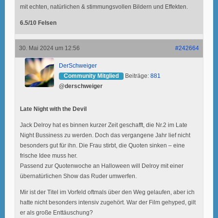
mit echten, natürlichen & stimmungsvollen Bildern und Effekten.
6.5/10 Felsen
30. Mai 2024 um 12:56
#242664
DerSchweiger
Community Mitglied
Beiträge:
881
@derschweiger
Late Night with the Devil
Jack Delroy hat es binnen kurzer Zeit geschafft, die Nr.2 im Late
Night Bussiness zu werden. Doch das vergangene Jahr lief nicht
besonders gut für ihn. Die Frau stirbt, die Quoten sinken – eine
frische Idee muss her.
Passend zur Quotenwoche an Halloween will Delroy mit einer
übernatürlichen Show das Ruder umwerfen.
Mir ist der Titel im Vorfeld oftmals über den Weg gelaufen, aber ich
hatte nicht besonders intensiv zugehört. War der Film gehyped, gilt
er als große Enttäuschung?