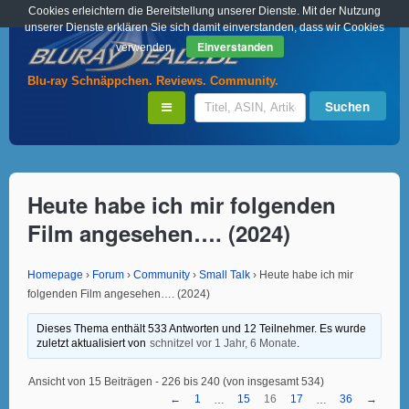
Cookies erleichtern die Bereitstellung unserer Dienste. Mit der Nutzung
unserer Dienste erklären Sie sich damit einverstanden, dass wir Cookies
Einverstanden
verwenden.
Blu-ray Schnäppchen. Reviews. Community.
Heute habe ich mir folgenden
Film angesehen…. (2024)
Homepage
›
Forum
›
Community
›
Small Talk
›
Heute habe ich mir
folgenden Film angesehen…. (2024)
Dieses Thema enthält 533 Antworten und 12 Teilnehmer. Es wurde
zuletzt aktualisiert von
schnitzel
vor 1 Jahr, 6 Monate
.
Ansicht von 15 Beiträgen - 226 bis 240 (von insgesamt 534)
←
1
15
16
17
36
→
…
…