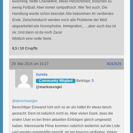
kuschelig. Nette Charaktere, etwas Herzschmerz, bisschen zu
wenig Fußball. Aber immer sympathisch. Wie Ted auch. Die
Handlung wurde schön beendet. Alle bekommen ihr verdientes
Ende. Zwischendurch werden noch alle Probleme der Welt
abgearbeitet wie Homophobie, Immigration,…, aber auch das ist
ok. Und dann ist da noch Zaza!
Wirklich eine nette Serie.
8,5 / 10 Cruyffs
29. Mai 2024 um 10:27
#242625
Aurelia
Community Mitglied
Beiträge:
5
@markusvogel
@derschweiger
Berechtiger Einwand hört sich so an als hättet Ihr etwas falsch
gemacht. Dem ist natürlich nicht so. Aber vielen Dank, dass die
ersten User es bei Ihren aktuellen Einträgen gleich umgesetzt
haben. Interessante Filme kommen natürlich weiterhin auf die Liste
und werden regelmäßig geprüft, ob bei Amazon verfügbar. Vielen