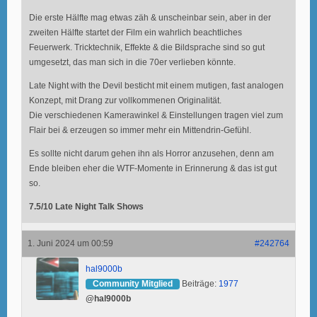
Die erste Hälfte mag etwas zäh & unscheinbar sein, aber in der
zweiten Hälfte startet der Film ein wahrlich beachtliches
Feuerwerk. Tricktechnik, Effekte & die Bildsprache sind so gut
umgesetzt, das man sich in die 70er verlieben könnte.
Late Night with the Devil besticht mit einem mutigen, fast analogen
Konzept, mit Drang zur vollkommenen Originalität.
Die verschiedenen Kamerawinkel & Einstellungen tragen viel zum
Flair bei & erzeugen so immer mehr ein Mittendrin-Gefühl.
Es sollte nicht darum gehen ihn als Horror anzusehen, denn am
Ende bleiben eher die WTF-Momente in Erinnerung & das ist gut
so.
7.5/10 Late Night Talk Shows
1. Juni 2024 um 00:59
#242764
hal9000b
Community Mitglied
Beiträge:
1977
@hal9000b