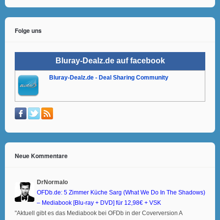
Folge uns
Bluray-Dealz.de auf facebook
Bluray-Dealz.de - Deal Sharing Community
Neue Kommentare
DrNormalo
OFDb.de: 5 Zimmer Küche Sarg (What We Do In The Shadows)
– Mediabook [Blu-ray + DVD] für 12,98€ + VSK
"Aktuell gibt es das Mediabook bei OFDb in der Coverversion A