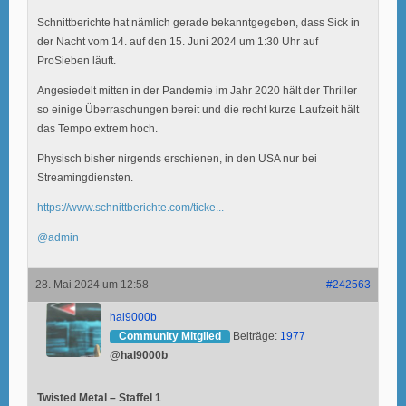
Schnittberichte hat nämlich gerade bekanntgegeben, dass Sick in
der Nacht vom 14. auf den 15. Juni 2024 um 1:30 Uhr auf
ProSieben läuft.
Angesiedelt mitten in der Pandemie im Jahr 2020 hält der Thriller
so einige Überraschungen bereit und die recht kurze Laufzeit hält
das Tempo extrem hoch.
Physisch bisher nirgends erschienen, in den USA nur bei
Streamingdiensten.
https://www.schnittberichte.com/ticke...
@admin
28. Mai 2024 um 12:58
#242563
hal9000b
Community Mitglied
Beiträge:
1977
@hal9000b
Twisted Metal – Staffel 1