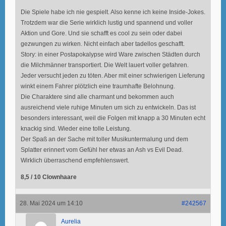
Die Spiele habe ich nie gespielt. Also kenne ich keine Inside-Jokes.
Trotzdem war die Serie wirklich lustig und spannend und voller
Aktion und Gore. Und sie schafft es cool zu sein oder dabei
gezwungen zu wirken. Nicht einfach aber tadellos geschafft.
Story: in einer Postapokalypse wird Ware zwischen Städten durch
die Milchmänner transportiert. Die Welt lauert voller gefahren.
Jeder versucht jeden zu töten. Aber mit einer schwierigen Lieferung
winkt einem Fahrer plötzlich eine traumhafte Belohnung.
Die Charaktere sind alle charmant und bekommen auch
ausreichend viele ruhige Minuten um sich zu entwickeln. Das ist
besonders interessant, weil die Folgen mit knapp a 30 Minuten echt
knackig sind. Wieder eine tolle Leistung.
Der Spaß an der Sache mit toller Musikuntermalung und dem
Splatter erinnert vom Gefühl her etwas an Ash vs Evil Dead.
Wirklich überraschend empfehlenswert.
8,5 / 10 Clownhaare
28. Mai 2024 um 14:10
#242567
Aurelia