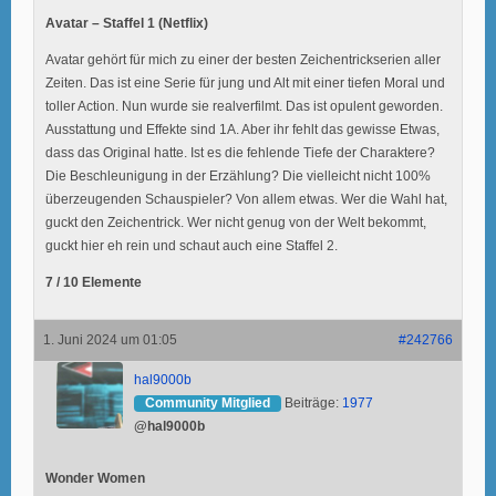
Avatar – Staffel 1 (Netflix)
Avatar gehört für mich zu einer der besten Zeichentrickserien aller
Zeiten. Das ist eine Serie für jung und Alt mit einer tiefen Moral und
toller Action. Nun wurde sie realverfilmt. Das ist opulent geworden.
Ausstattung und Effekte sind 1A. Aber ihr fehlt das gewisse Etwas,
dass das Original hatte. Ist es die fehlende Tiefe der Charaktere?
Die Beschleunigung in der Erzählung? Die vielleicht nicht 100%
überzeugenden Schauspieler? Von allem etwas. Wer die Wahl hat,
guckt den Zeichentrick. Wer nicht genug von der Welt bekommt,
guckt hier eh rein und schaut auch eine Staffel 2.
7 / 10 Elemente
1. Juni 2024 um 01:05
#242766
hal9000b
Community Mitglied
Beiträge:
1977
@hal9000b
Wonder Women