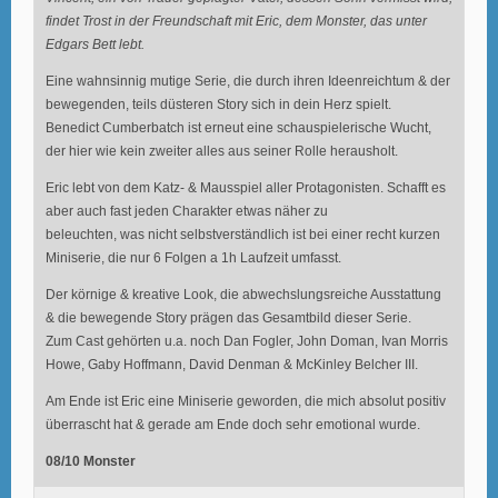
findet Trost in der Freundschaft mit Eric, dem Monster, das unter
Edgars Bett lebt.
Eine wahnsinnig mutige Serie, die durch ihren Ideenreichtum & der
bewegenden, teils düsteren Story sich in dein Herz spielt.
Benedict Cumberbatch ist erneut eine schauspielerische Wucht,
der hier wie kein zweiter alles aus seiner Rolle herausholt.
Eric lebt von dem Katz- & Mausspiel aller Protagonisten. Schafft es
aber auch fast jeden Charakter etwas näher zu
beleuchten, was nicht selbstverständlich ist bei einer recht kurzen
Miniserie, die nur 6 Folgen a 1h Laufzeit umfasst.
Der körnige & kreative Look, die abwechslungsreiche Ausstattung
& die bewegende Story prägen das Gesamtbild dieser Serie.
Zum Cast gehörten u.a. noch Dan Fogler, John Doman, Ivan Morris
Howe, Gaby Hoffmann, David Denman & McKinley Belcher III.
Am Ende ist Eric eine Miniserie geworden, die mich absolut positiv
überrascht hat & gerade am Ende doch sehr emotional wurde.
08/10 Monster