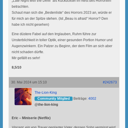
„Late Night with the Devil“ als Kuckucksei im Nest des Horrorfilm
betrachten.
Schaut man sich die „Bestenliste“ des Horrors 2023 an, würde er
für mich an der Spitze stehen. (Ist „Beau is afraid“ Horror? Den
habe ich nicht gesehen)
Eine düstere Fabel auf den Irrglauben, Ruhm führe zur
Unsterblichkeit in toller Optik, einer gesunden Portion Humor und
Augenzwinkern. Ein Patzer zu Beginn, der dem Film an sich aber
nicht schaden dürfte.
Mir gefällt es sehr!
8,5/10
30. Mai 2024 um 15:10
#242673
The-Lion-King
Community Mitglied
Beiträge:
4002
@the-lion-king
Eric – Miniserie (Netflix)
Vincent, ein von Trauer geplagter Vater, dessen Sohn vermisst wird,