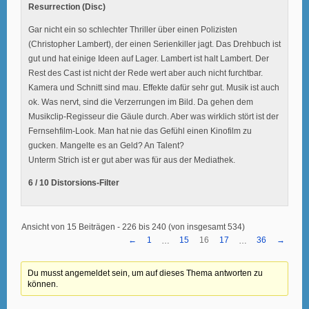
Resurrection (Disc)
Gar nicht ein so schlechter Thriller über einen Polizisten
(Christopher Lambert), der einen Serienkiller jagt. Das Drehbuch ist
gut und hat einige Ideen auf Lager. Lambert ist halt Lambert. Der
Rest des Cast ist nicht der Rede wert aber auch nicht furchtbar.
Kamera und Schnitt sind mau. Effekte dafür sehr gut. Musik ist auch
ok. Was nervt, sind die Verzerrungen im Bild. Da gehen dem
Musikclip-Regisseur die Gäule durch. Aber was wirklich stört ist der
Fernsehfilm-Look. Man hat nie das Gefühl einen Kinofilm zu
gucken. Mangelte es an Geld? An Talent?
Unterm Strich ist er gut aber was für aus der Mediathek.
6 / 10 Distorsions-Filter
Ansicht von 15 Beiträgen - 226 bis 240 (von insgesamt 534)
←
1
15
16
17
36
→
…
…
Du musst angemeldet sein, um auf dieses Thema antworten zu
können.