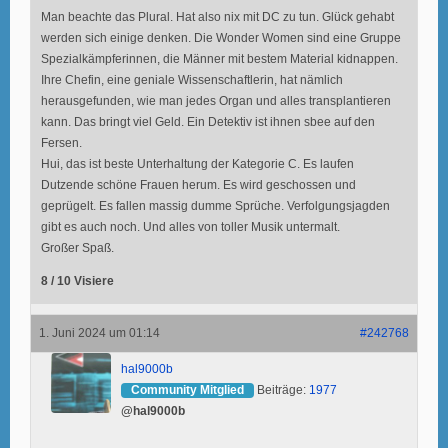
Man beachte das Plural. Hat also nix mit DC zu tun. Glück gehabt
werden sich einige denken. Die Wonder Women sind eine Gruppe
Spezialkämpferinnen, die Männer mit bestem Material kidnappen.
Ihre Chefin, eine geniale Wissenschaftlerin, hat nämlich
herausgefunden, wie man jedes Organ und alles transplantieren
kann. Das bringt viel Geld. Ein Detektiv ist ihnen sbee auf den
Fersen.
Hui, das ist beste Unterhaltung der Kategorie C. Es laufen
Dutzende schöne Frauen herum. Es wird geschossen und
geprügelt. Es fallen massig dumme Sprüche. Verfolgungsjagden
gibt es auch noch. Und alles von toller Musik untermalt.
Großer Spaß.
8 / 10 Visiere
1. Juni 2024 um 01:14
#242768
hal9000b
Community Mitglied
Beiträge:
1977
@hal9000b