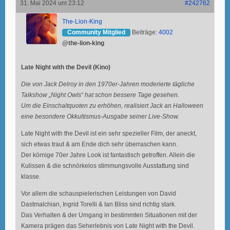
31. Mai 2024 um 23:12
#242762
The-Lion-King
Community Mitglied
Beiträge:
4002
@the-lion-king
Late Night with the Devil (Kino)
Die von Jack Delroy in den 1970er-Jahren moderierte tägliche
Talkshow „Night Owls“ hat schon bessere Tage gesehen.
Um die Einschaltquoten zu erhöhen, realisiert Jack an Halloween
eine besondere Okkultismus-Ausgabe seiner Live-Show.
Late Night with the Devil ist ein sehr spezieller Film, der aneckt,
sich etwas traut & am Ende dich sehr überraschen kann.
Der körnige 70er Jahre Look ist fantastisch getroffen. Allein die
Kulissen & die schnörkelos stimmungsvolle Ausstattung sind
klasse.
Vor allem die schauspielerischen Leistungen von David
Dastmalchian, Ingrid Torelli & Ian Bliss sind richtig stark.
Das Verhalten & der Umgang in bestimmten Situationen mit der
Kamera prägen das Seherlebnis von Late Night with the Devil.