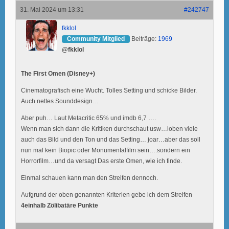
31. Mai 2024 um 13:31
#242747
fkklol
Community Mitglied
Beiträge:
1969
@fkklol
The First Omen (Disney+)
Cinematografisch eine Wucht. Tolles Setting und schicke Bilder.
Auch nettes Sounddesign…
Aber puh… Laut Metacritic 65% und imdb 6,7 ….
Wenn man sich dann die Kritiken durchschaut usw…loben viele
auch das Bild und den Ton und das Setting… joar…aber das soll
nun mal kein Biopic oder Monumentalfilm sein….sondern ein
Horrorfilm…und da versagt Das erste Omen, wie ich finde.
Einmal schauen kann man den Streifen dennoch.
Aufgrund der oben genannten Kriterien gebe ich dem Streifen
4einhalb Zölibatäre Punkte