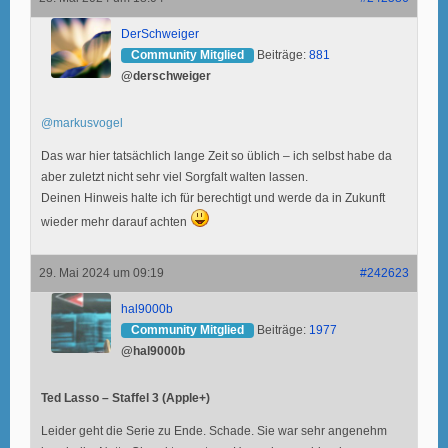
DerSchweiger
Community Mitglied
Beiträge:
881
@derschweiger
@markusvogel
Das war hier tatsächlich lange Zeit so üblich – ich selbst habe da
aber zuletzt nicht sehr viel Sorgfalt walten lassen.
Deinen Hinweis halte ich für berechtigt und werde da in Zukunft
wieder mehr darauf achten
29. Mai 2024 um 09:19
#242623
hal9000b
Community Mitglied
Beiträge:
1977
@hal9000b
Ted Lasso – Staffel 3 (Apple+)
Leider geht die Serie zu Ende. Schade. Sie war sehr angenehm