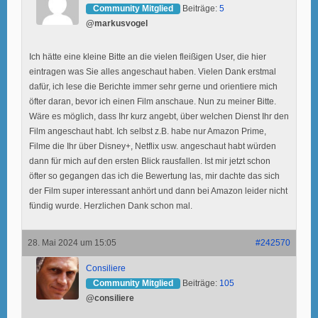
Community Mitglied
Beiträge:
5
@markusvogel
Ich hätte eine kleine Bitte an die vielen fleißigen User, die hier
eintragen was Sie alles angeschaut haben. Vielen Dank erstmal
dafür, ich lese die Berichte immer sehr gerne und orientiere mich
öfter daran, bevor ich einen Film anschaue. Nun zu meiner Bitte.
Wäre es möglich, dass Ihr kurz angebt, über welchen Dienst Ihr den
Film angeschaut habt. Ich selbst z.B. habe nur Amazon Prime,
Filme die Ihr über Disney+, Netflix usw. angeschaut habt würden
dann für mich auf den ersten Blick rausfallen. Ist mir jetzt schon
öfter so gegangen das ich die Bewertung las, mir dachte das sich
der Film super interessant anhört und dann bei Amazon leider nicht
fündig wurde. Herzlichen Dank schon mal.
28. Mai 2024 um 15:05
#242570
Consiliere
Community Mitglied
Beiträge:
105
@consiliere