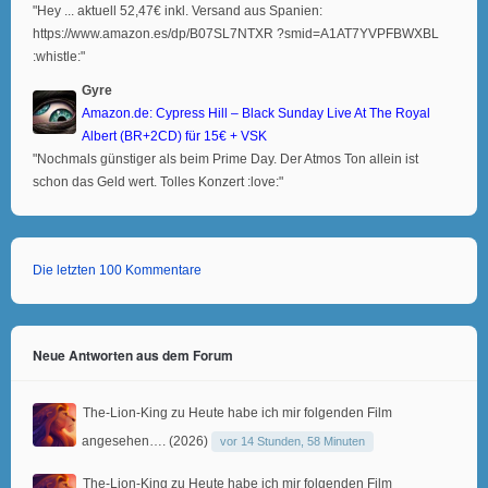
"Hey ... aktuell 52,47€ inkl. Versand aus Spanien:
https://www.amazon.es/dp/B07SL7NTXR ?smid=A1AT7YVPFBWXBL
:whistle:"
Gyre
Amazon.de: Cypress Hill – Black Sunday Live At The Royal
Albert (BR+2CD) für 15€ + VSK
"Nochmals günstiger als beim Prime Day. Der Atmos Ton allein ist
schon das Geld wert. Tolles Konzert :love:"
Die letzten 100 Kommentare
Neue Antworten aus dem Forum
The-Lion-King
zu
Heute habe ich mir folgenden Film
angesehen…. (2026)
vor 14 Stunden, 58 Minuten
The-Lion-King
zu
Heute habe ich mir folgenden Film