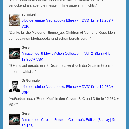
verlockend an, aber die meisten Filme sagen mir nichts."
schnitzel
ofbd.de: einige Mediabooks [Blu-ray + DVD] für je 12,98€ +
VSK
"Danke für die Meldung! :thump_up: Children of Men und Repo Men in
den besagten Mediabooks sind schon bereits seit…"
Gyre
Amazon.de: 9 Movie Action Collection – Vol. 2 [Blu-ray] für
13,80€ + VSK
"9 Filme auf gerade mal 3 Discs ... da wird sich der Spaß in Grenzen
halten... :whistle:"
DrNormalo
ofbd.de: einige Mediabooks [Blu-ray + DVD] für je 12,98€ +
VSK
"Außerdem noch "Repo Men" in den Covern B, C und D für je 12,98€ +
VSK."
Gyre
Amazon.de: Captain Future – Collector’s Edition [Blu-ray] für
59,18€