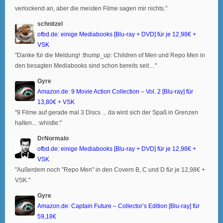
verlockend an, aber die meisten Filme sagen mir nichts."
schnitzel
ofbd.de: einige Mediabooks [Blu-ray + DVD] für je 12,98€ +
VSK
"Danke für die Meldung! :thump_up: Children of Men und Repo Men in
den besagten Mediabooks sind schon bereits seit…"
Gyre
Amazon.de: 9 Movie Action Collection – Vol. 2 [Blu-ray] für
13,80€ + VSK
"9 Filme auf gerade mal 3 Discs ... da wird sich der Spaß in Grenzen
halten... :whistle:"
DrNormalo
ofbd.de: einige Mediabooks [Blu-ray + DVD] für je 12,98€ +
VSK
"Außerdem noch "Repo Men" in den Covern B, C und D für je 12,98€ +
VSK."
Gyre
Amazon.de: Captain Future – Collector’s Edition [Blu-ray] für
59,18€