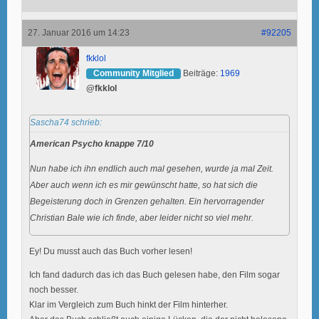
27. Januar 2016 um 14:23
#92205
fkklol
Community Mitglied
Beiträge:
1969
@fkklol
Sascha74 schrieb:
American Psycho knappe 7/10
Nun habe ich ihn endlich auch mal gesehen, wurde ja mal Zeit.
Aber auch wenn ich es mir gewünscht hatte, so hat sich die
Begeisterung doch in Grenzen gehalten. Ein hervorragender
Christian Bale wie ich finde, aber leider nicht so viel mehr.
Ey! Du musst auch das Buch vorher lesen!
Ich fand dadurch das ich das Buch gelesen habe, den Film sogar
noch besser.
Klar im Vergleich zum Buch hinkt der Film hinterher.