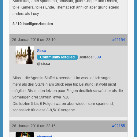
Sammlung aber spannend, amüsant, guter Cooper und DeNiro,
tolle Kamera, tolles Ende. Thematisch ähnlich aber grundlegend
anders als Lucy.
8 / 10 Intelligenzbestien
26. Januar 2016 um 23:10
#92154
Sissa
Community Mitglied
Beiträge:
309
@sissa
Alias – die Agentin Staffel 4 beendet: Hm was soll ich sagen …
mehr als drei Staffeln am Stück eine top Leistung ist wohl nicht
möglich. Bis zu den letzten paar Folgen deutlich schwächer als die
vorherigen drei Staffeln, etwa 7/10.
Die letzten 5 bis 6 Folgen waren aber wieder sehr spannend,
sodass ich für diese 8-8,5/10 vergebe.
26. Januar 2016 um 23:15
#92155
elsmasef