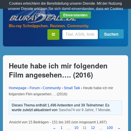
Cookies erleichtern die Bereitstellung unserer Dienste. Mit der Nutzung
unserer Dienste erklären Sie sich damit einverstanden, dass wir Cookies
Einverstanden
verwenden.
Blu-ray Schnäppchen. Reviews. Community.
Heute habe ich mir folgenden
Film angesehen…. (2016)
Homepage
›
Forum
›
Community
›
Small Talk
›
Heute habe ich mir
folgenden Film angesehen…. (2016)
Dieses Thema enthält 1,496 Antworten und 39 Teilnehmer. Es
wurde zuletzt aktualisiert von
Sascha74
vor 9 Jahre, 7 Monate
.
Ansicht von 15 Beiträgen - 151 bis 165 (von insgesamt 1,497)
←
1
10
11
12
100
→
…
…