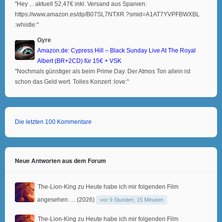
"Hey ... aktuell 52,47€ inkl. Versand aus Spanien:
https://www.amazon.es/dp/B07SL7NTXR ?smid=A1AT7YVPFBWXBL
:whistle:"
Gyre
Amazon.de: Cypress Hill – Black Sunday Live At The Royal
Albert (BR+2CD) für 15€ + VSK
"Nochmals günstiger als beim Prime Day. Der Atmos Ton allein ist
schon das Geld wert. Tolles Konzert :love:"
Die letzten 100 Kommentare
Neue Antworten aus dem Forum
The-Lion-King
zu
Heute habe ich mir folgenden Film
angesehen…. (2026)
vor 9 Stunden, 15 Minuten
The-Lion-King
zu
Heute habe ich mir folgenden Film