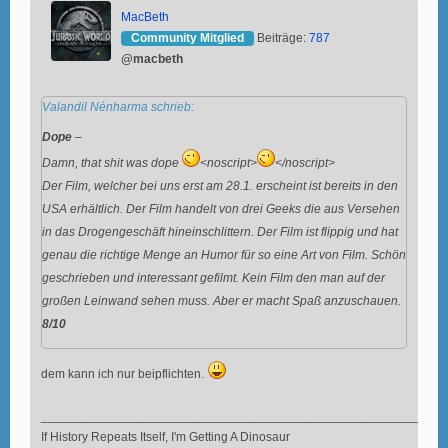
MacBeth
Community Mitglied
Beiträge:
787
@macbeth
Valandil Nénharma schrieb:
Dope
–
Damn, that shit was dope
<noscript>
</noscript>
Der Film, welcher bei uns erst am 28.1. erscheint ist bereits in den
USA erhältlich. Der Film handelt von drei Geeks die aus Versehen
in das Drogengeschäft hineinschlittern. Der Film ist flippig und hat
genau die richtige Menge an Humor für so eine Art von Film. Schön
geschrieben und interessant gefilmt. Kein Film den man auf der
großen Leinwand sehen muss. Aber er macht Spaß anzuschauen.
8/10
dem kann ich nur beipflichten.
__________________________________________________________
If History Repeats Itself, I'm Getting A Dinosaur