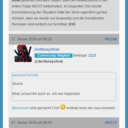
Dead
gesehen und kann sagen, dass der Aufwärtstrend in der
dritten Folge NICHT beibehalten. Im Gegenteil: Die leichte
Konsolidierung der Situation hätte der Serie eigentlich gut tun
müssen, aber sie wurde nur langweilig und die handelnden
Personen sind einfach nur furchtbar.
5/10
27. Januar 2016 um 08:32
#92168
DerBlurayShrek
Community Mitglied
Beiträge:
2110
@derblurayshrek
elsmasef schrieb:
Sicario
Wow, schaut Ihn euch an. Ich war begeistert.
@elsmasef
wird gemacht Chef
erstmal muss der raus kommen
27. Januar 2016 um 08:54
#92172