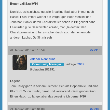
Better call Saul 9/10
Nun klar, es ist nicht so gut wie Breaking Bad, aber immer noch
klasse. Es ist immer wieder ein Vergnügen Bob Odenkirk und
Jonathan Banks, deren Charaktere ich schon in BB geliebt habe.
Es würden gute Geschichten erzählt, man „leidet“ mit den
Charakteren mit und hat zwischendurch auch den einen oder
anderen Lacher. Gefällt mir sehr.
28. Januar 2016 um 13:59
#92316
Valandil Nénharma
Community Manager
Beiträge:
2042
@claudius181991
Legend
Tom Hardy ganz in seinem Element. Geniale Doppelrolle und eine
Pflicht im O-Ton. Brutal, direkt und verstörend. Ganz großes Kino.
Einen Hauch zu lange. aber das verzeihe ich gerne.
9/10
29. Januar 2016 um 01:09
#92385