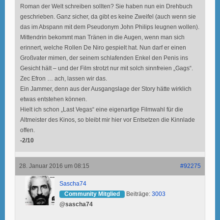
Roman der Welt schreiben sollten? Sie haben nun ein Drehbuch
geschrieben. Ganz sicher, da gibt es keine Zweifel (auch wenn sie
das im Abspann mit dem Pseudonym John Philips leugnen wollen).
Mittendrin bekommt man Tränen in die Augen, wenn man sich
erinnert, welche Rollen De Niro gespielt hat. Nun darf er einen
Großvater mimen, der seinem schlafenden Enkel den Penis ins
Gesicht hält – und der Film strotzt nur mit solch sinnfreien „Gags“.
Zec Efron … ach, lassen wir das.
Ein Jammer, denn aus der Ausgangslage der Story hätte wirklich
etwas entstehen können.
Hielt ich schon „Last Vegas“ eine eigenartige Filmwahl für die
Altmeister des Kinos, so bleibt mir hier vor Entsetzen die Kinnlade
offen.
-2/10
28. Januar 2016 um 08:15
#92275
Sascha74
Community Mitglied
Beiträge:
3003
@sascha74