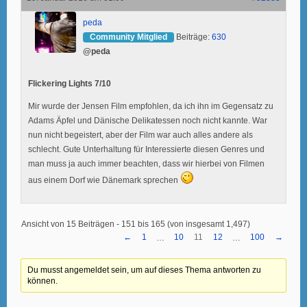
peda
Community Mitglied
Beiträge:
630
@peda
Flickering Lights 7/10
Mir wurde der Jensen Film empfohlen, da ich ihn im Gegensatz zu
Adams Äpfel und Dänische Delikatessen noch nicht kannte. War
nun nicht begeistert, aber der Film war auch alles andere als
schlecht. Gute Unterhaltung für Interessierte diesen Genres und
man muss ja auch immer beachten, dass wir hierbei von Filmen
aus einem Dorf wie Dänemark sprechen
Ansicht von 15 Beiträgen - 151 bis 165 (von insgesamt 1,497)
←
1
10
11
12
100
→
…
…
Du musst angemeldet sein, um auf dieses Thema antworten zu
können.