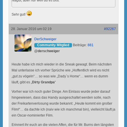
Nagut, aber nur weil du es bist.
Sehr gut!
28. Januar 2016 um 02:19
#92267
DerSchweiger
Community Mitglied
Beiträge:
881
@derschweiger
Heute habe ich mich wieder in die Sneak gewagt. Beim nächsten
Mal unterlasse ich vorher Sprüche wie „Hoffentlich wird es nicht
„gut zu vögeln“… so was wie „Dady´s Home“… wenn es dumm
läuft, gibt es „
Dirty Grandpa
“
Vorher war ich noch guter Dinge. Am Einlass wurde jeder darauf
hingewiesen, dass das Handy ausgeschaltet werden solle, nach
der Freikartenverlosung wurde bekannt: „Heute kommt ein großer
Film!“… da dachte ich (naiv wie ich manchmal bin), vielleicht läuft ja
ein Oscar-nominierter Film.
Erinnert ihr euch an die vielen Affen, die für Mr. Burns den längsten