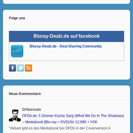
Folge uns
Bluray-Dealz.de auf facebook
Bluray-Dealz.de - Deal Sharing Community
Neue Kommentare
DrNormalo
OFDb.de: 5 Zimmer Küche Sarg (What We Do In The Shadows)
– Mediabook [Blu-ray + DVD] für 12,98€ + VSK
"Aktuell gibt es das Mediabook bei OFDb in der Coverversion A