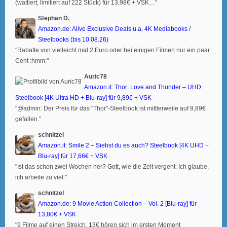
(wattiert, limitiert auf 222 Stück) für 13,98€ + VSK…"
Stephan D.
Amazon.de: Alive Exclusive Deals u.a. 4K Mediabooks /
Steelbooks (bis 10.08.26)
"Rabatte von vielleicht mal 2 Euro oder bei einigen Filmen nur ein paar
Cent :hmm:"
Auric78
Amazon.it: Thor: Love and Thunder – UHD
Steelbook [4K Ultra HD + Blu-ray] für 9,89€ + VSK
"@admin: Der Preis für das "Thor"-Steelbook ist mittlerweile auf 9,89€
gefallen."
schnitzel
Amazon.it: Smile 2 – Siehst du es auch? Steelbook [4K UHD +
Blu-ray] für 17,66€ + VSK
"Ist das schon zwei Wochen her? Gott, wie die Zeit vergeht. Ich glaube,
ich arbeite zu viel."
schnitzel
Amazon.de: 9 Movie Action Collection – Vol. 2 [Blu-ray] für
13,80€ + VSK
"9 Filme auf einen Streich. 13€ hören sich im ersten Moment