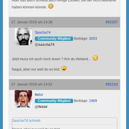
Aber das Buch schließt auch einige Lücken, die der nicht belesene
haben können könnte.
27. Januar 2016 um 14:38
#92207
Sascha74
Community Mitglied
Beiträge:
3003
@sascha74
Jetzt muss ich auch noch lesen ? Ach du Heiland…
Nagut, aber nur weil du es bist.
27. Januar 2016 um 14:52
#92210
fkklol
Community Mitglied
Beiträge:
1969
@fkklol
Sascha74 schrieb: